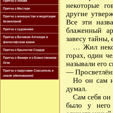
Притча о любви
некоторые го
Притча о Мастере
другие утвер
Притча о монашестве и медитации
Все эти назв
безмолвной
блаженный ар
Притча о художнике
завесу тайны
Притча о Великом Аптекаре и
философском камне
… Жил неко
Притча о Крылатом Сердце
горах, один ч
Притча о Факире и о Божественном
называли его 
Огне
— Просветлён
Притча о паруснике
Спаситель
и
земле обетованной
Но он сам н
думал.
Сам себя он
было у него