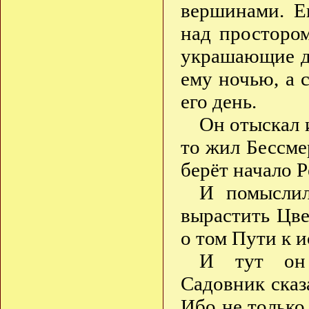
вершинами. Е
над простором
украшающие д
ему ночью, а 
его день.
Он отыскал и
то жил Бессме
берёт начало 
И помыслил
вырастить Цв
о том Пути к 
И тут он 
Садовник сказа
Ибо не только