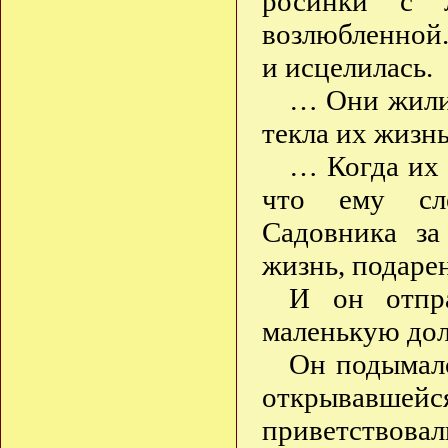
росинки с 
возлюбленной
и исцелилась.
… Они жили 
текла их жизнь
… Когда их 
что ему сле
Садовника за
жизнь, подарен
И он отпра
маленькую дол
Он подымалс
открывавшейс
приветствова