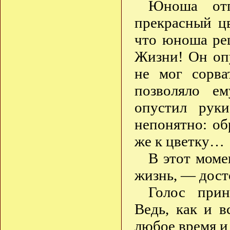
Юноша отп
прекрасный ц
что юноша реш
Жизни! Он оп
не мог сорва
позволяло ем
опустил рук
непонятно: об
же к цветку…
В этот моме
жизнь, — дос
Голос прин
Ведь, как и в
любое время и