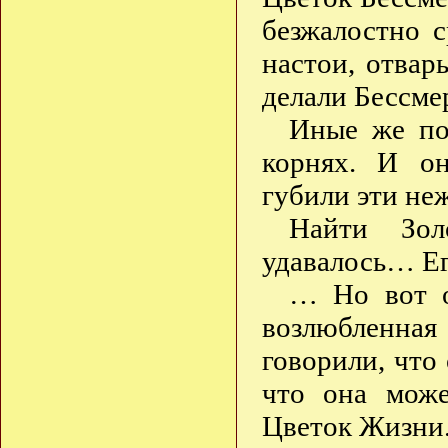
безжалостно 
настои, отвар
делали Бессме
Иные же пол
корнях. И о
губили эти н
Найти Зо
удавалось… Ег
… Но вот о
возлюбленная
говорили, что 
что она може
Цветок Жизни