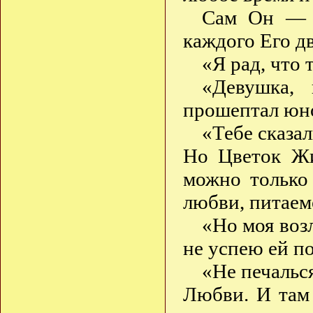
Сам Он — в
каждого Его д
«Я рад, что 
«Девушка,
прошептал юно
«Тебе сказа
Но Цветок Жи
можно только
любви, питаем
«Но моя воз
не успею ей 
«Не печальс
Любви. И там