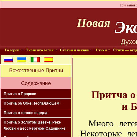
Главная :
Эко
Новая
Духо
Галереи ::
Экопсихология ::
Статьи и лекции ::
Стихи ::
Стихи — ауди
Божественные Притчи
Содержание
Притча о
Притча о Пророке
и 
Притча об Огне Неопаляющем
Притча о голосе сердца
Много леге
Притча о Золотом Цветке, Реке
Любви и Бессмертном Садовнике
Некоторые ле