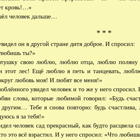
ет кровь!…»
шёл человек дальше…
* * *
видел он в другой стране дитя доброе. И спросил:
 любишь ты?»
тушку свою люблю, люблю отца, люблю поляну э
и этот лес! Ещё люблю я петь и танцевать, любл
округ любовь моя! И любят все меня!»
блённого увидел человек и то же у него спросил.
юбви слова, которые любимой говорил: «Будь сча
с другим… Тебе я снова повторю: будь счастлива,
дуюсь я за тебя!»
дел человек сад прекрасный, как будто расцвела са
кто это всё взрастил. И у него спросил: «Что любиш