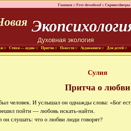
Главная ::
Free download ::
Скринсейверы 
Экопсихологи
Новая
Духовная экология
и ::
Стихи — аудио ::
Притчи ::
Повести ::
Аудиокниги ::
Для детей ::
Сулия
Притча о любви
ыл человек. И услышал он однажды слова: «Бог ес
решил пойти — любовь искать-найти.
л он слушать: что о любви люди говорят?