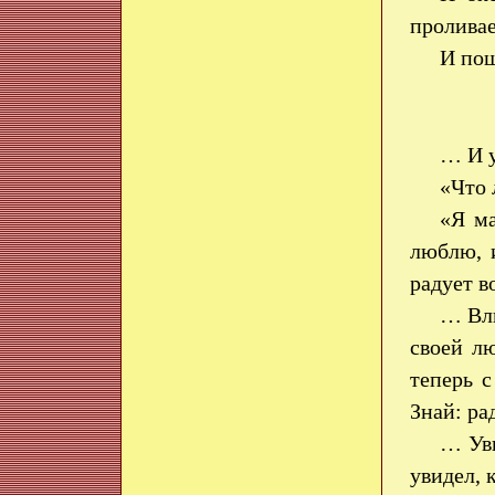
пролива
И по
… И у
«Что
«Я ма
люблю, 
радует в
… Влю
своей л
теперь 
Знай: ра
… Уви
увидел, 