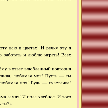
ту всю в цветах! И речку эту я
ю работать и люблю играть! Всех
 Ему в ответ влюблённый повторил
стлива, любимая моя! Пусть — ты
 любимая моя! Будь — счастлива!
ма земля! И поле хлебное. И того
ь ты?»