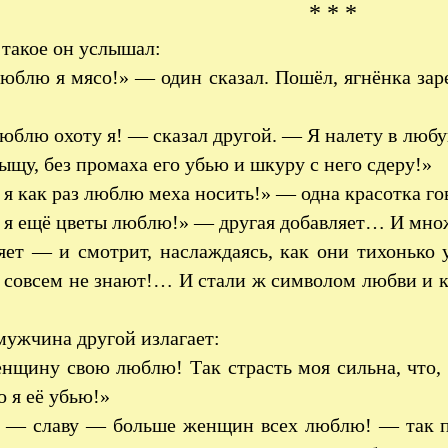
* * *
 такое он услышал:
блю я мясо!» — один сказал. Пошёл, ягнёнка заре
блю охоту я! — сказал другой. — Я налету в любу
ыщу, без промаха его убью и шкуру с него сдеру!»
я как раз люблю меха носить!» — одна красотка го
я ещё цветы люблю!» — другая добавляет… И множе
ляет — и смотрит, наслаждаясь, как они тихоньк
 совсем не знают!… И стали ж символом любви и 
…
ужчина другой излагает:
нщину свою люблю! Так страсть моя сильна, что, 
о я её убью!»
— славу — больше женщин всех люблю! — так по