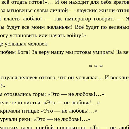
 всё отдать готов!»… И он находит для себя враг
н за мгновенья славы личной — людские жизни отн
 власть люблю! — так император говорит. — Я
ы будут все моим желаньям! Всё будет по велень
гу установить или начать войну!»
 услышал человек:
юбим Бога! За веру нашу мы готовы умирать! За ве
* * *
снулся человек оттого, что он услышал… И воскли
!»
м отозвались горы: «Это — не любовь!…»
елестели листья: «Это — не любовь!…»
кричали птицы: «Это — не любовь!…»
урчали реки: «Это — не любовь!…»
еанских волн прибой пророкотал: «То — не люб