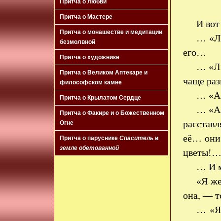
Притча о любви
Притча о Мастере
И вот
Притча о монашестве и медитации
… «Лю
безмолвной
его…
Притча о художнике
… «Лю
Притча о Великом Аптекаре и
чаще раз
философском камне
… «А 
Притча о Крылатом Сердце
… «А 
Притча о Факире и о Божественном
расстав
Огне
её… они
Притча о паруснике
Спаситель
и
земле обетованной
цветы!
… И м
«Я же
она, — т
… «Я 