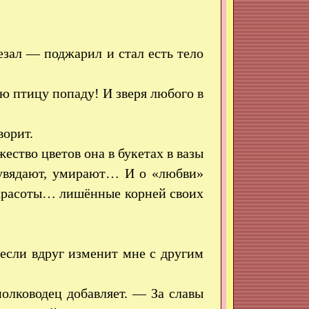
зал — поджарил и стал есть тело
ю птицу попаду! И зверя любого в
ворит.
ство цветов она в букетах в вазы
о увядают, умирают… И о «любви»
красоты… лишённые корней своих
если вдруг изменит мне с другим
лководец добавляет. — За славы