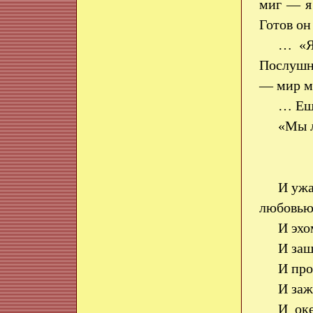
миг — я
Готов о
… «Я
Послушн
— мир мо
… Ещё
«Мы л
И ужа
любовью
И эхо
И заш
И про
И заж
И ок