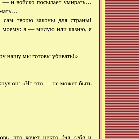
ов — и войско посылает умирать…
имать…
 сам творю законы для страны!
ю моему: я — милую или казню, я
ру нашу мы готовы убивать!»
кнул он: «Но это — не может быть
овь, что хочет некто
для себя
и