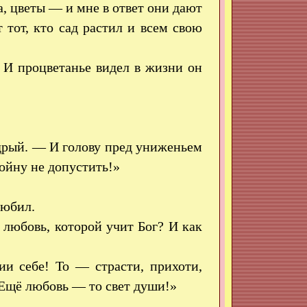
, цветы — и мне в ответ они дают
 тот, кто сад растил и всем свою
 И процветанье видел в жизни он
дрый. — И голову пред униженьем
войну не допустить!»
любил.
 любовь, которой учит Бог? И как
и себе! То — страсти, прихоти,
Ещё любовь — то свет души!»