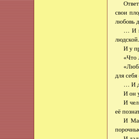
Ответ
свои пло
любовь 
… И ш
людской
И у п
«Что
«Любл
для себя
… И д
И он 
И чел
её позна
И Мас
порочны
И дал