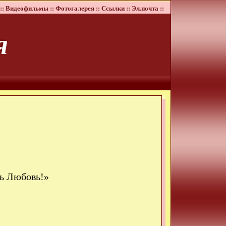
::
Видеофильмы ::
Фотогалерея ::
Ссылки ::
Эл.почта ::
я
ть Любовь!»