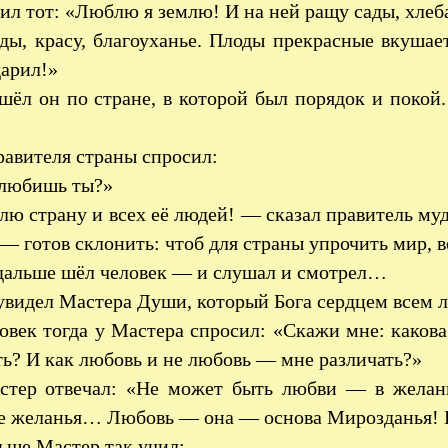
ил тот: «Люблю я землю! И на ней ращу сады, хлеба
ды, красу, благоуханье. Плоды прекрасные вкушает
дарил!»
ёл он по стране, в которой был порядок и покой.
.
равителя страны спросил:
 любишь ты?»
ю страну и всех её людей! — сказал правитель му
 — готов склонить: чтоб для страны упрочить мир, 
альше шёл человек — и слушал и смотрел…
увидел Мастера Души, который Бога сердцем всем 
овек тогда у Мастера спросил: «Скажи мне: какова
ть? И как любовь и не любовь — мне различать?»
тер отвечал: «Не может быть любви — в желани
е желанья… Любовь — она — основа Мирозданья! 
ьше Мастер так учил: