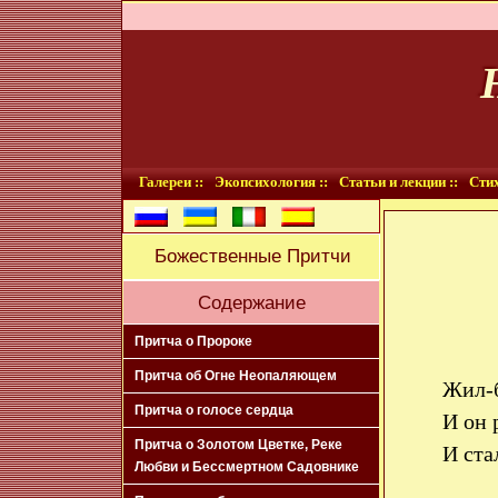
Галереи ::
Экопсихология ::
Статьи и лекции ::
Стих
Божественные Притчи
Содержание
Притча о Пророке
Притча об Огне Неопаляющем
Жил-б
Притча о голосе сердца
И он 
Притча о Золотом Цветке, Реке
И ста
Любви и Бессмертном Садовнике