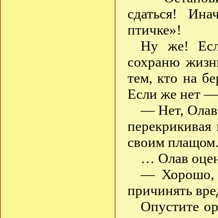
сдаться! Ина
птичке»!
Ну же! Есл
сохраню жизн
тем, кто на б
Если же нет —
— Нет, Олав
перекрикивая 
своим плащом
… Олав оцен
— Хорошо, 
причинять вре
Опустите ор