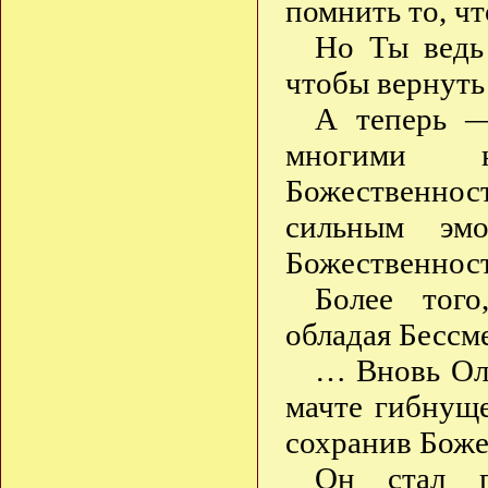
помнить то, ч
Но Ты ведь
чтобы вернуть
А теперь —
многими н
Божественност
сильным эм
Божественност
Более того
обладая Бессм
… Вновь Ола
мачте гибнущ
сохранив Боже
Он стал п