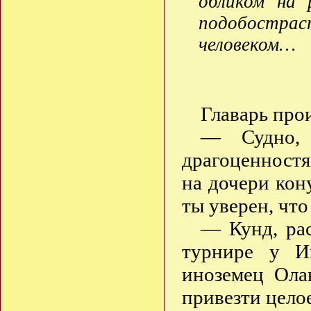
обликом на 
подобостр
человеком…
Главарь про
— Судно, 
драгоценностя
на дочери кон
ты уверен, что
— Кунд, рас
турнире у И
иноземец Ола
привезти целое