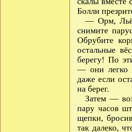
скалы вместе 
Болли презрит
— Орм, Льёт
снимите пару
Обрубите кор
остальные вё
берегу! По э
— они легко 
даже если ост
на берег.
Затем — воз
пару часов ш
щепки, броси
так далеко, ч