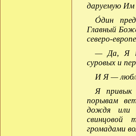
даруемую Им 
Óдин пре
Главный Бож
северо-европе
— Да, Я 
суровых и пе
И Я — любл
Я привык 
порывам ве
дождя или 
свинцовой 
громадами во