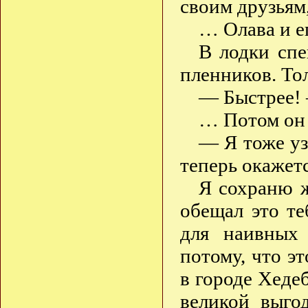
своим друзьям,
… Олава и е
В лодки спе
пленников. Тол
— Быстрее! 
… Потом он 
— Я тоже уз
теперь окажетс
Я сохраню ж
обещал это т
для наивных
потому, что э
в городе Хеде
великой выго