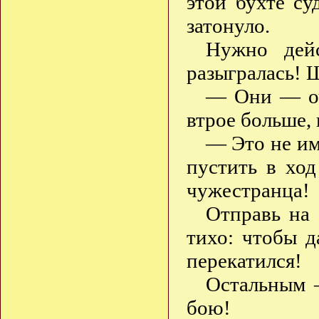
этой бухте су
затонуло.
Нужно дейс
разыгралась! 
— Они — оч
втрое больше,
— Это не им
пустить в ход
чужестранца!
Отправь на
тихо: чтобы д
перекатился!
Остальным 
бою!