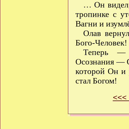
… Он видел,
тропинке с ут
Вагни и изумл
Олав вернул
Бого-Человек!
Теперь — 
Осознания — О
которой Он и 
стал Богом!
<<<