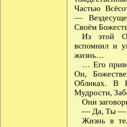
Частью Всёсо
— Вездесуще
Своём Божест
Из этой О
вспомнил и 
жизнь…
… Его приве
Он, Божеств
Обликах. В 
Мудрости, За
Они заговор
— Да, Ты — 
Жизнь в те