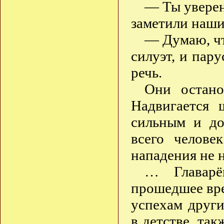
— Ты уверен
заметили наш
— Думаю, чт
силуэт, и пар
речь.
Они остано
Надвигается 
сильным и до
всего челове
нападения не 
… Главарё
прошедшее вре
успехам други
в детстве, та