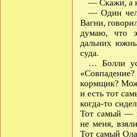
— Скажи, а 
— Один чел
Вагни, говорил
думаю, что 
дальних южны
суда.
… Болли ус
«Совпадение?
кормщик? Може
и есть тот са
когда-то сиде
Тот самый — к
не меня, взял
Тот самый Ола