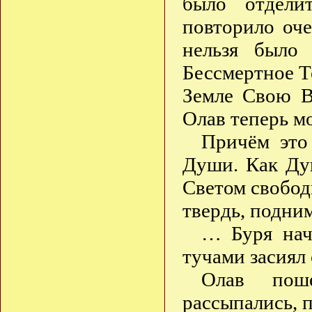
было отдели
повторило оче
нельзя было
Бессмертное Т
Земле Свою В
Олав теперь м
Причём это
Души. Как Ду
Светом свобод
твердь, подни
… Буря нач
тучами засиял 
Олав пош
рассыпались,