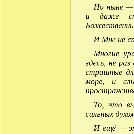
Но ныне — 
и даже ск
Божественны
И Мне не с
Многие ур
здесь, не раз
страшные дл
море, и сл
пространст
То, что в
сильных духо
И ещё — э