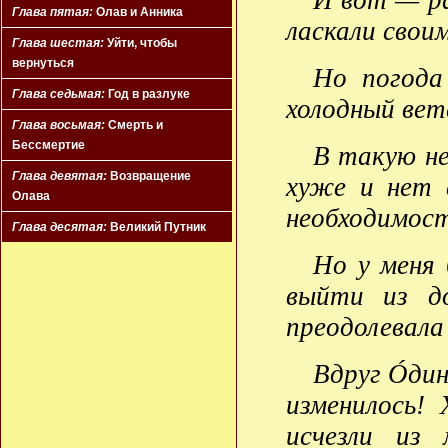
И вот — ра
Глава пятая:
Олав и Анника
ласкали свои
Глава шестая:
Уйти, чтобы
вернуться
Но погода 
Глава седьмая:
Год в разлуке
холодный вет
Глава восьмая:
Смерть и
Бессмертие
В такую н
Глава девятая:
Возвращение
хуже и нет 
Олава
необходимост
Глава десятая:
Великий Путник
Но у меня 
выйти из д
преодолевала 
Вдруг Óдин
изменилось!
исчезли из 