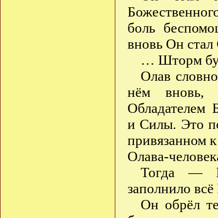
Божественно
боль беспомо
вновь Он ста
… Шторм бу
Олав словно
нём вновь,
Обладателем 
и Силы. Это по
привязанном к 
Олава-человек
Тогда — Б
заполнило всё 
Он обрёл те