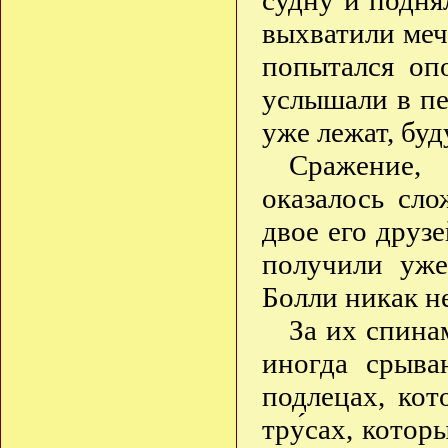
судну и подня
выхватили меч
попытался оп
услышали в пе
уже лежат, бу
Сражение,
оказалось сло
двое его друз
получили уже
Болли никак н
За их спина
иногда срыва
подлецах, ко
тру́сах, котор