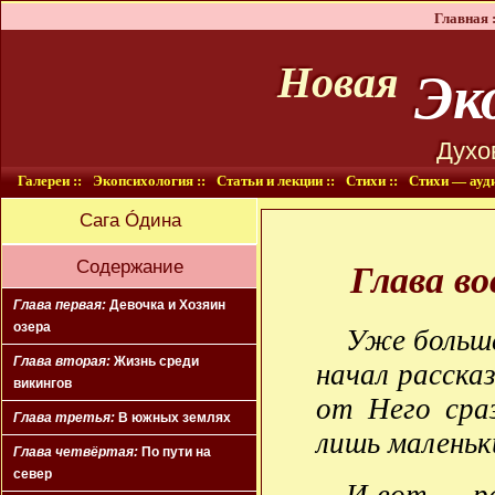
Главная :
Эко
Новая
Духо
Галереи ::
Экопсихология ::
Статьи и лекции ::
Стихи ::
Стихи — ауди
Сага Óдина
Содержание
Глава во
Глава первая:
Девочка и Хозяин
озера
Уже больше
Глава вторая:
Жизнь среди
начал расска
викингов
от Него сра
Глава третья:
В южных землях
лишь маленьк
Глава четвёртая:
По пути на
север