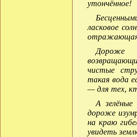
утончённое!
Бесценным
ласковое сол
отражающая 
Дороже 
возвращающи
чистые стру
такая вода е
— для тех, к
А зелёные
дороже изумр
на краю гибе
увидеть земл