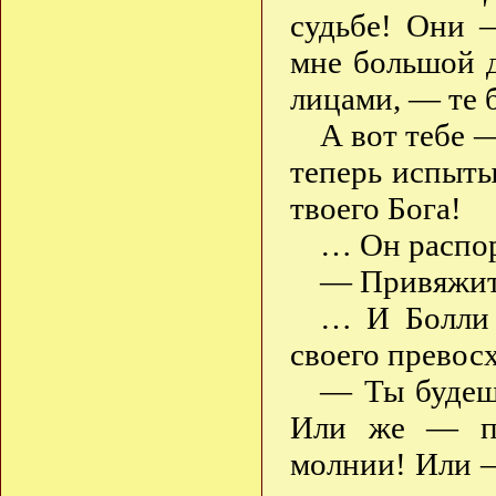
судьбе! Они 
мне большой д
лицами, — те 
А вот тебе 
теперь испыты
твоего Бога!
… Он распор
— Привяжите
… И Болли 
своего превосх
— Ты будеш
Или же — по
молнии! Или 