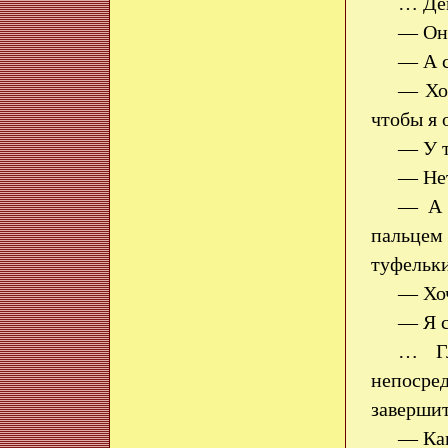
… Дев
— Он
— А с
— Хоз
чтобы я 
— У т
— Н
— А 
пальцем 
туфельки
— Хоч
— Я с
… Гл
непосре
завершит
— Как