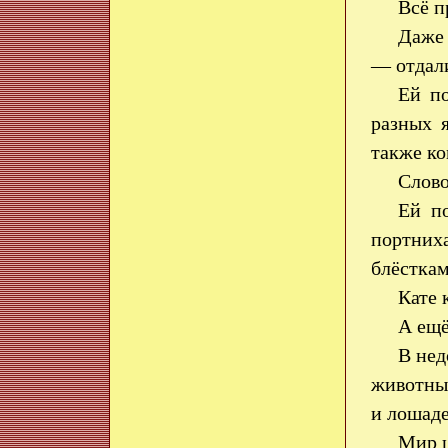
Всё п
Даже 
— отдали
Ей по
разных 
также ко
Слово
Ей по
портниха
блёстка
Кате 
А ещё
В нед
животные
и лошаде
Мир ц