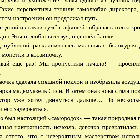
Выручка и умножение славы одного из лучших ци
 Такие перспективы тешили самолюбие директора, 
том настроении он продолжал путь.
 одной из таких тумб с афишей собралась толпа зр
дин Этьен, любопытствуя, подошёл ближе.
 публикой раскланивалась маленькая белокурая
 монетки в корзиночку.
вай ещё раз! Мы пропустили начало! — просили
.
очка сделала смешной поклон и изобразила воздуш
рка мадемуазель Сиси. И затем она снова стала пок
ктор уже хотел двинуться дальше… Но несколь
и его задержаться.
то был настоящий «самородок» — такая природная ги
шная наигранность исчезла, девочка превратилась
ва оттого, что с невероятным мастерством испол