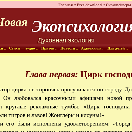
Главная ::
Free download ::
Скринсейверы 
Экопсихологи
Новая
Духовная экология
и ::
Стихи — аудио ::
Притчи ::
Повести ::
Аудиокниги ::
Для детей ::
Глава первая:
Цирк господ
тор цирка не торопясь прогуливался по городу. Д
. Он любовался красочными афишами новой пр
и круглые рекламные тумбы: «Цирк господина
ли тигров и львов! Жонглёры и клоуны!»
и его были исполнены удовлетворением: «Город