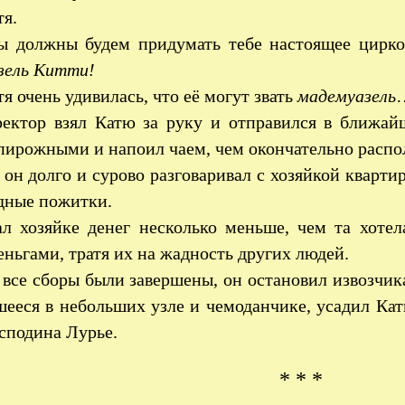
я.
 должны будем придумать тебе настоящее цирк
зель Китти!
я очень удивилась, что её могут звать
мадемуазель
ектор взял Катю за руку и отправился в ближа
пирожными и напоил чаем, чем окончательно распо
 он долго и сурово разговаривал с хозяйкой квартир
дные пожитки.
л хозяйке денег несколько меньше, чем та хоте
еньгами, тратя их на жадность других людей.
 все сборы были завершены, он остановил извозчика
ееся в небольших узле и чемоданчике, усадил Кат
сподина Лурье.
* * *