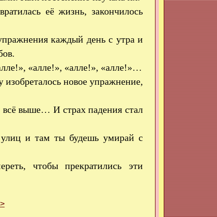
ратилась её жизнь, закончилось
 упражнения каждый день с утра и
бов.
лле!», «алле!», «алле!», «алле!»…
у изобреталось новое упражнение,
 всё выше… И страх падения стал
а улиц и там ты будешь умирай с
ереть, чтобы прекратились эти
>>