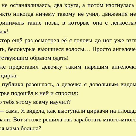
 не останавливаясь, два круга, а потом изогнулас
икто никогда ничему такому не учил, движения не
ринимать такие позы, в которые она с лёгкость
вок!
тор ещё раз осмотрел её с головы до ног уже взг
ть, белокурые вьющиеся волосы… Просто ангелоче
тствующим образом одеть!
же представил девочку таким парящим ангелочк
 цирка.
 публика разошлась, а девочка с довольным видом
рье подошёл к ней и спросил:
 тебя этому всему научил?
 сама. Я видела, как выступали циркачи на площа
вали. Вот я тоже решила так заработать много-много
я мама больна?