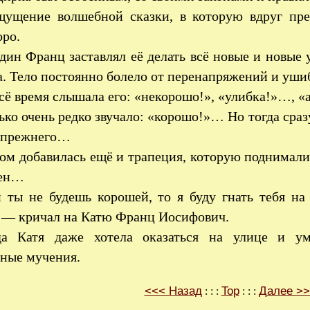
ущение волшебной сказки, в которую вдруг прев
оро.
дин Франц заставлял её делать всё новые и новые
а. Тело постоянно болело от перенапряжений и уши
сё время слышала его: «некорошо!», «улибка!»…, «а
ько очень редко звучало: «корошо!»… Но тогда сраз
 прежнего…
ом добавилась ещё и трапеция, которую поднимали
лен…
 ты не будешь корошей, то я буду гнать тебя н
» — кричал на Катю Франц Иосифович.
да Катя даже хотела оказаться на улице и ум
чные мучения.
<<< Назад
Top
Далее >
: : :
: : :