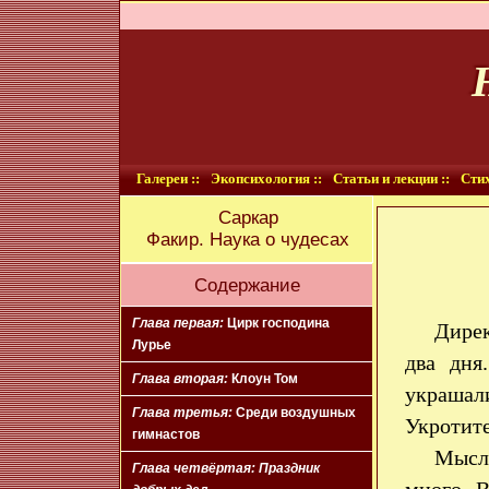
Галереи ::
Экопсихология ::
Статьи и лекции ::
Стих
Саркар
Факир. Наука о чудесах
Содержание
Глава первая:
Цирк господина
Дирек
Лурье
два дня
Глава вторая:
Клоун Том
украшал
Глава третья:
Среди воздушных
Укротите
гимнастов
Мысл
Глава четвёртая:
Праздник