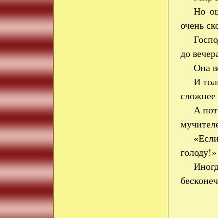
Но ощ
очень ск
Госпо
до вечер
Она в
И тол
сложнее
А пот
мучите
«Если
голоду!
Иног
бесконе