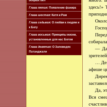
много. 
добрых дел
здесь!»
Глава пятая:
Появление факира
приподня
Глава шестая:
Катя и Рам
Около
Глава седьмая:
О любви к людям и
Госпо
к Богу
Перед
Глава восьмая:
Принципы жизни,
установленные для нас Богом
собирала
Глава девятая:
О Заповедях
— Да
Патанджали
зрителей
… Дев
афише ци
Дире
заставил
Да, э
Вся сме
счастли