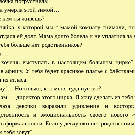
очка погрустнела:
а умерла этой зимой…
 кем ты живёшь?
яйка, у которой мы с мамой комнату снимали, поз
отдала ей долг. Мама долго болела и не уплатила з
ебя больше нет родственников?
ет…
хочешь выступать в настоящем большом цирке?
в афишу. У тебя будет красивое платье с блёсткам
 из атласа.
у!… Но только, кто меня туда пустит?
ам — директор этого цирка. Я хочу сделать из тебя
аза девочки выразили удивление и восторг
дственность и эмоциональность своего нового «
ь формальности. Если у девчушки нет родственнико
 тебя зовут?