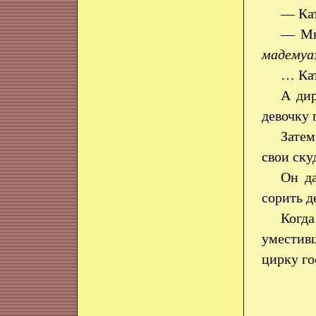
— Кат
— Мы
мадемуа
… Кат
А дир
девочку 
Затем
свои ску
Он да
сорить д
Когда
уместивш
цирку го