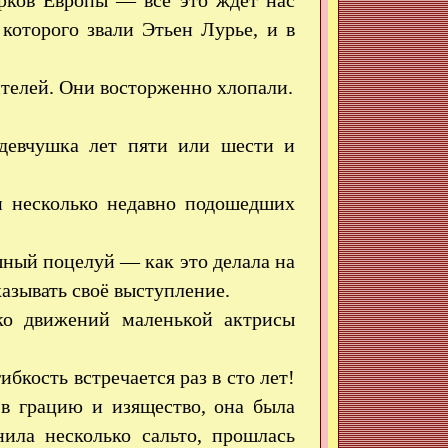
рков Европы — всё это ждёт нас
которого звали Этьен Лурье, и в
ителей. Они восторженно хлопали.
 девчушка лет пяти или шести и
 несколько недавно подошедших
ный поцелуй — как это делала на
азывать своё выступление.
ко движений маленькой актрисы
бкость встречается раз в сто лет!
 в грацию и изящество, она была
нила несколько сальто, прошлась