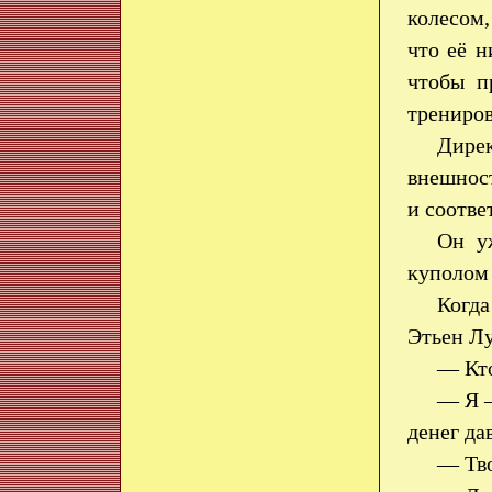
колесом,
что её н
чтобы п
трениро
Дирек
внешнос
и соотве
Он у
куполом
Когда
Этьен Лу
— Кто
— Я —
денег да
— Тво