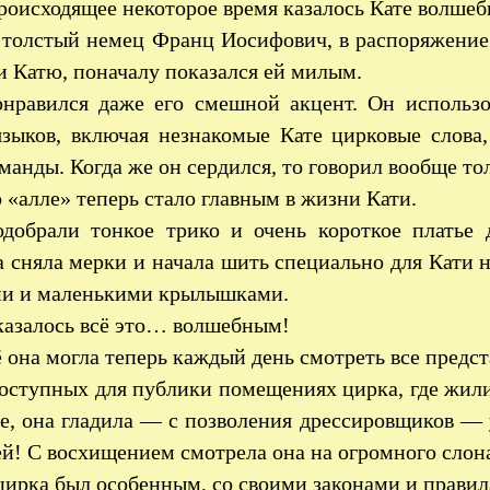
роисходящее некоторое время казалось Кате волшеб
толстый немец Франц Иосифович, в распоряжение
 Катю, поначалу показался ей милым.
нравился даже его смешной акцент. Он использо
языков, включая незнакомые Кате цирковые слова
манды. Когда же он сердился, то говорил вообще то
 «алле» теперь стало главным в жизни Кати.
добрали тонкое трико и очень короткое платье 
 сняла мерки и начала шить специально для Кати 
ми и маленькими крылышками.
казалось всё это… волшебным!
 она могла теперь каждый день смотреть все предст
оступных для публики помещениях цирка, где жил
, она гладила — с позволения дрессировщиков — у
й! С восхищением смотрела она на огромного слона 
ирка был особенным, со своими законами и правила