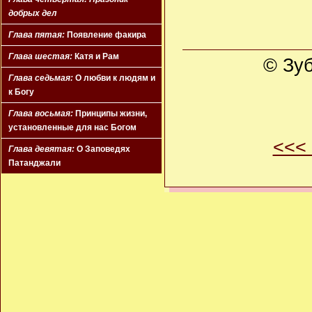
добрых дел
Глава пятая:
Появление факира
Глава шестая:
Катя и Рам
© Зуб
Глава седьмая:
О любви к людям и
к Богу
Глава восьмая:
Принципы жизни,
установленные для нас Богом
<<<
Глава девятая:
О Заповедях
Патанджали