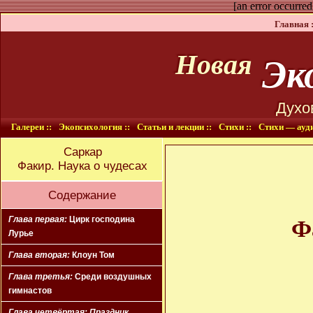
[an error occurred
Главная :
Эко
Новая
Духо
Галереи ::
Экопсихология ::
Статьи и лекции ::
Стихи ::
Стихи — ауди
Саркар
Факир. Наука о чудесах
Содержание
Глава первая:
Цирк господина
Ф
Лурье
Глава вторая:
Клоун Том
Глава третья:
Среди воздушных
гимнастов
Глава четвёртая:
Праздник