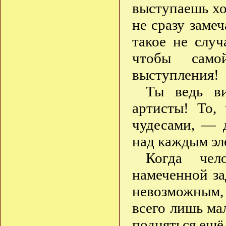
выступаешь хо
не сразу заме
такое не случ
чтобы само
выступления!
Ты ведь ви
артисты! То,
чудесами, — 
над каждым эл
Когда чел
намеченной зад
невозможным,
всего лишь ма
подняться ещё