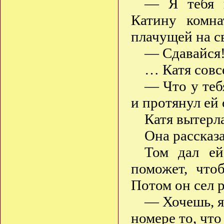
— Я тебя п
Катину комна
плачущей на с
— Сдавайся
… Катя совс
— Что у теб
и протянул ей
Катя вытерла
Она рассказа
Том дал ей
поможет, что
Потом он сел 
— Хочешь, я 
номере то, что