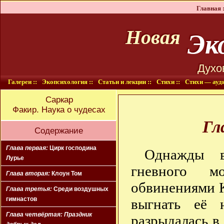
Главная :
Эко
Новая
Духо
Галереи ::
Экопсихология ::
Статьи и лекции ::
Стихи ::
Стихи — ауди
Саркар
Факир. Наука о чудесах
Гл
Содержание
Глава первая:
Цирк господина
Однажды в
Лурье
гневного м
Глава вторая:
Клоун Том
обвинениями К
Глава третья:
Среди воздушных
гимнастов
выгнать её 
Глава четвёртая:
Праздник
разрыдалась в