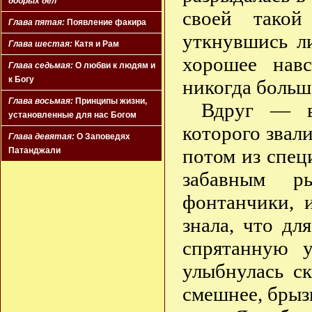
добрых дел
своей такой
Глава пятая:
Появление факира
уткнувшись ли
Глава шестая:
Катя и Рам
хорошее навс
Глава седьмая:
О любви к людям и
к Богу
никогда больш
Глава восьмая:
Принципы жизни,
Вдруг — в 
установленные для нас Богом
которого звали
Глава девятая:
О Заповедях
потом из спец
Патанджали
забавным р
фонтанчики, 
знала, что дл
спрятанную у
улыбнулась ск
смешнее, брызг