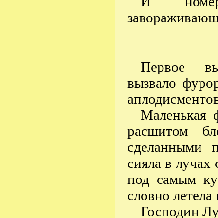
И номера
завораживающ
Первое вы
вызвало фуро
аплодисментов
Маленькая ф
расшитом бл
сделанными 
сияла в лучах
под самым ку
словно летела
Господин Лу