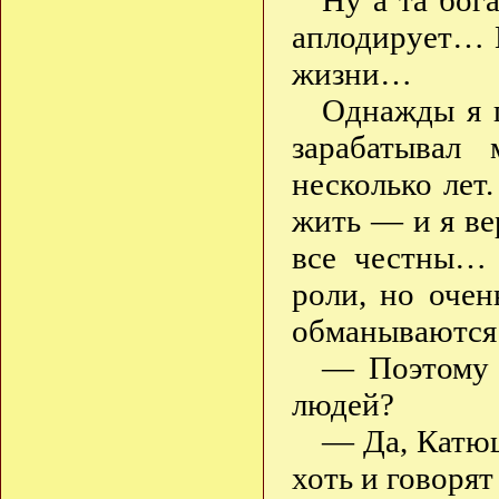
Ну а та бог
аплодирует… Н
жизни…
Однажды я 
зарабатывал
несколько лет.
жить — и я вер
все честны…
роли, но оче
обманываютс
— Поэтому 
людей?
— Да, Катю
хоть и говоря