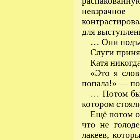
распакованн
невзрачное
контрастиров
для выступлен
… Они подъе
Слуги приня
Катя никогд
«Это я слов
попала!» — по
… Потом был
котором стоял
Ещё потом от
что не голод
лакеев, котор