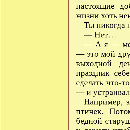
настоящие д
жизни хоть нен
Ты никогда 
— Нет…
— А я — меч
— это мой дру
выходной де
праздник себ
сделать что-т
— и устраивал
Например, 
птичек. Пот
бедной стару