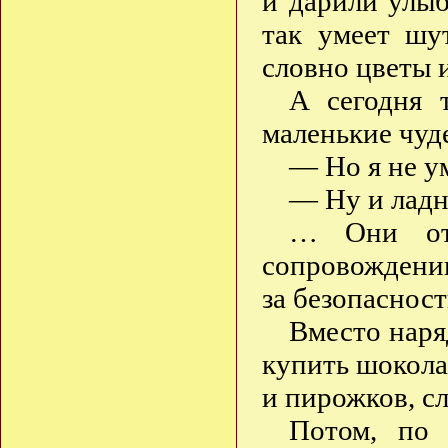
и дарили улыб
так умеет шу
словно цветы 
А сегодня 
маленькие чуд
— Но я не 
— Ну и ладн
… Они отп
сопровождении
за безопасност
Вместо наря
купить шокола
и пирожков, с
Потом, по 