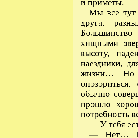
и приметы.
Мы все тут
друга, разн
Большинство 
хищными зве
высоту, пад
наездники, д
жизни… Но 
опозориться,
обычно совер
прошло хорош
потребность 
— У тебя ес
— Нет… Мн