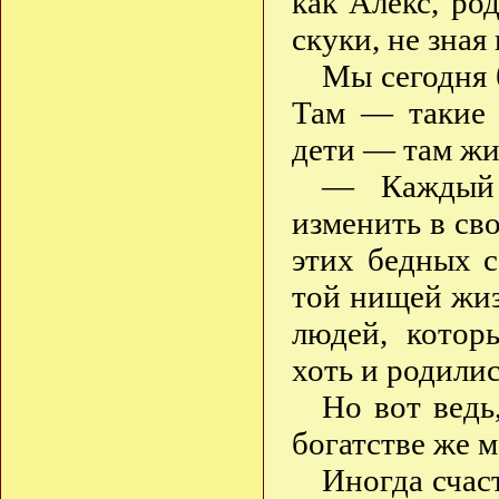
как Алекс, ро
скуки, не зная
Мы сегодня 
Там — такие 
дети — там ж
— Каждый ч
изменить в сво
этих бедных с
той нищей жиз
людей, котор
хоть и родилис
Но вот ведь
богатстве же 
Иногда счас