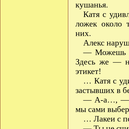
кушанья.
Катя с удив
ложек около 
них.
Алекс наруш
— Можешь е
Здесь же — н
этикет!
… Катя с уд
застывших в 
— А-а…, — 
мы сами выбере
… Лакеи с п
— Ты не счи