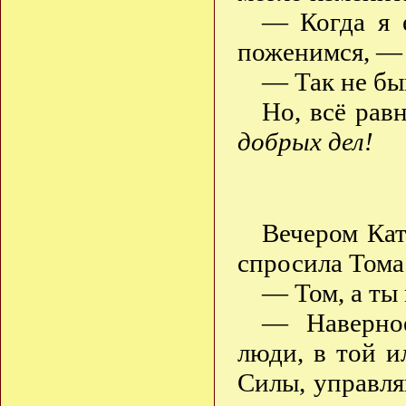
— Когда я 
поженимся, — 
— Так не бы
Но, всё рав
добрых дел!
Вечером Кат
спросила Тома
— Том, а ты
— Наверное
люди, в той 
Силы, управля