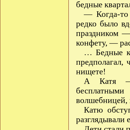
бедные квартал
— Когда-то
редко было вд
праздником —
конфету, — ра
… Бедные к
предполагал, 
нищете!
А Катя — 
бесплатными
волшебницей, 
Катю обсту
разглядывали 
Дети стали 