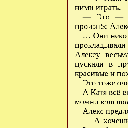
ними играть, 
— Это — п
произнёс Алек
… Они некот
прокладывали
Алексу весьм
пускали в пр
красивые и по
Это тоже оч
А Катя всё е
можно
вот та
Алекс предл
— А хочешь