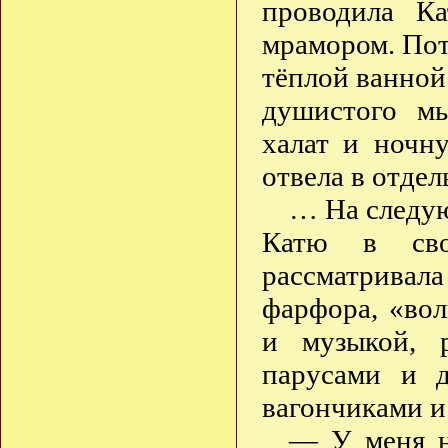
проводила К
мрамором. Пот
тёплой ванной
душистого мы
халат и ноч
отвела в отде
… На следую
Катю в сво
рассматривала
фарфора, «во
и музыкой, 
парусами и д
вагончиками и
— У меня не