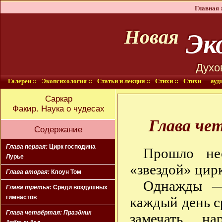
Главная :
Эко
Новая
Духо
Галереи ::
Экопсихология ::
Статьи и лекции ::
Стихи ::
Стихи — ауди
Саркар
Факир. Наука о чудесах
Глава че
Содержание
Глава первая:
Цирк господина
Прошло нес
Лурье
«звездой» цир
Глава вторая:
Клоун Том
Однажды —
Глава третья:
Среди воздушных
гимнастов
каждый день с
Глава четвёртая:
Праздник
замечать на