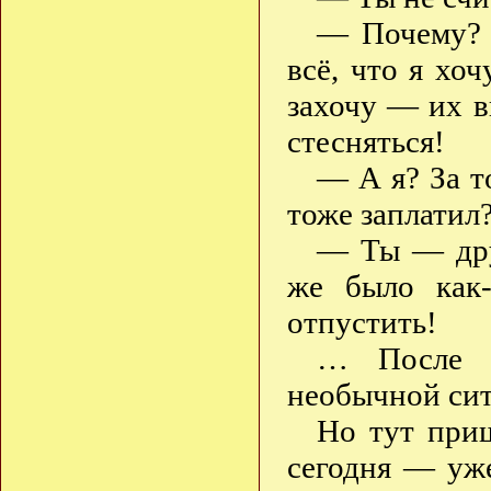
— Почему?
всё, что я хоч
захочу — их в
стесняться!
— А я? За то
тоже заплатил
— Ты — дру
же было как-
отпустить!
… После у
необычной сит
Но тут приш
сегодня — уже