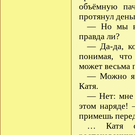
объёмную па
протянул день
— Но мы ве
правда ли?
— Да-да, к
понимая, что
может весьма 
— Можно я 
Катя.
— Нет: мне 
этом наряде! 
примешь перед
… Катя о