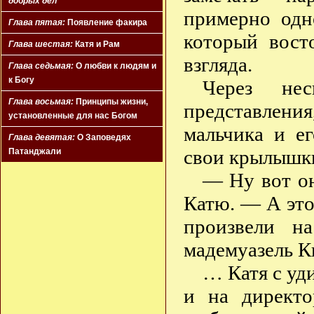
добрых дел
примерно одн
Глава пятая:
Появление факира
который вост
Глава шестая:
Катя и Рам
взгляда.
Глава седьмая:
О любви к людям и
к Богу
Через нес
Глава восьмая:
Принципы жизни,
представлен
установленные для нас Богом
мальчика и ег
Глава девятая:
О Заповедях
свои крылышки
Патанджали
— Ну вот он
Катю. — А это
произвели на
мадемуазель К
… Катя с уд
и на директо