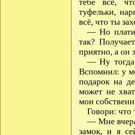
тебе всё, ч
туфельки, нар
всё, что ты за
— Но платит
так? Получает
приятно, а он 
— Ну тогда
Вспомнил: у м
подарок на де
может не хват
мои собственн
Говори: что
— Мне вчера
замок, и я се