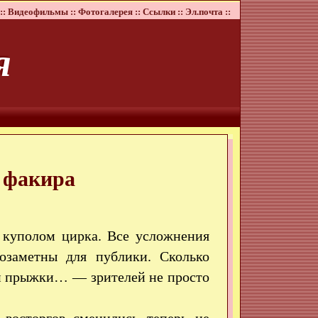
::
Видеофильмы ::
Фотогалерея ::
Ссылки ::
Эл.почта ::
я
 факира
 куполом цирка. Все усложнения
озаметны для публики. Сколько
ии прыжки… — зрителей не просто