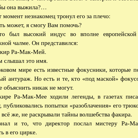
обы она выжила?…
т момент незнакомец тронул его за плечо:
ь может, я смогу Вам помочь?
о был высокий индус во вполне европейской 
ной чалме. Он представился:
кир Ра-Мак-Мей.
 слышал это имя.
ковом мире есть известные фокусники, которые п
ый антураж. Но есть и те, кто «под маской» фокус
е объяснить никак не могут.
ире Ра-Мак-Мее ходили легенды, в газетах писа
, публиковались попытки «разоблачения» его трюк
 всё же, не раскрывали тайны волшебства факира.
знал и то, что директор послал мистеру Ра-М
ь в его цирке.