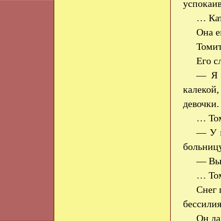
успокаив
… Кат
Она 
Томи
Его с
— Я 
калекой
девочки
… Том
— У м
больницу
— Вы 
… Том
Снег 
бессили
Он да