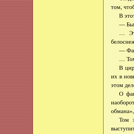
том, чт
В это
— Быт
… Эт
белоснеж
— Фа
… Том
В цир
их в нов
этом дел
О фак
наоборот
обмана»,
Том 
выступит