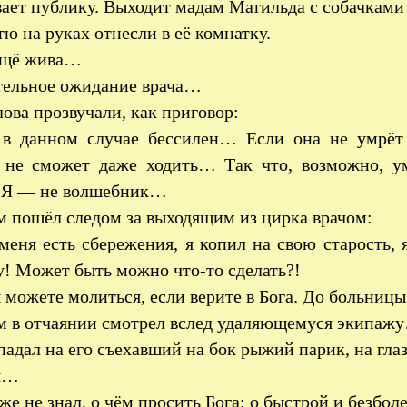
ает публику. Выходит мадам Матильда с собачкам
ю на руках отнесли в её комнатку.
ещё жива…
тельное ожидание врача…
лова прозвучали, как приговор:
в данном случае бессилен… Если она не умрёт 
, не сможет даже ходить… Так что, возможно, 
. Я — не волшебник…
 пошёл следом за выходящим из цирка врачом:
еня есть сбережения, я копил на свою старость, я
! Может быть можно что-то сделать?!
можете молиться, если верите в Бога. До больницы 
 в отчаянии смотрел вслед удаляющемуся экипаж
падал на его съехавший на бок рыжий парик, на гла
я…
же не знал, о чём просить Бога: о быстрой и безбо