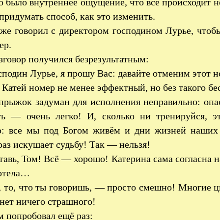
о было внутреннее ощущение, что всё происходит н
придумать способ, как это изменить.
же говорил с директором господином Лурье, чтобы
ер.
зговор получился безрезультатным:
подин Лурье, я прошу Вас: давайте отменим этот н
 Катей номер не менее эффектный, но без такого б
прыжок задуман для исполнения неправильно: опа
ть — очень легко! И, сколько ни тренируйся, э
: все мы под Богом живём и дни жизней наши
аз искушает судьбу! Так — нельзя!
авь, Том! Всё — хорошо! Катерина сама согласна на
хотела…
, то, что ты говоришь, — просто смешно! Многие 
 нет ничего страшного!
 попробовал ещё раз: