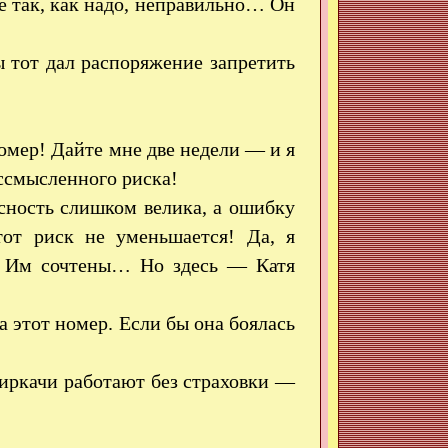
е так, как надо, неправильно… Он
 тот дал распоряжение запретить
омер! Дайте мне две недели — и я
ессмысленного риска!
сность слишком велика, а ошибку
тот риск не уменьшается! Да, я
х Им сочтены… Но здесь — Катя
 этот номер. Если бы она боялась
циркачи работают без страховки —