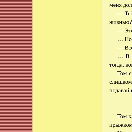
меня до
— Теб
жизнью?
— Это
… Пот
— Всё
… В п
тогда, к
Том с
слишком
подавай
Том к
прыжком 