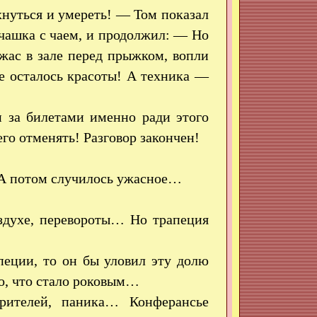
хнуться и умереть! — Том показал
и чашка с чаем, и продолжил: — Но
жас в зале перед прыжком, вопли
е осталось красоты! А техника —
и за билетами именно ради этого
го отменять! Разговор закончен!
 А потом случилось ужасное…
здухе, перевороты… Но трапеция
пеции, то он бы уловил эту долю
о, что стало роковым…
рителей, паника… Конферансье