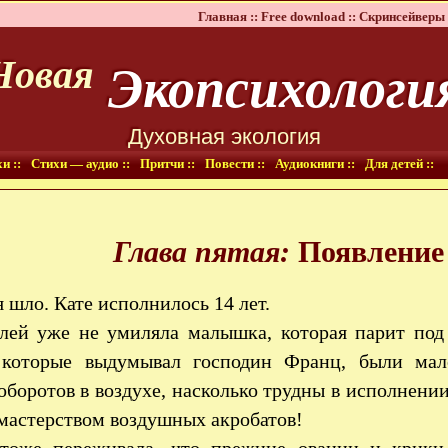
Главная ::
Free download ::
Скринсейверы 
Экопсихологи
Новая
Духовная экология
и ::
Стихи — аудио ::
Притчи ::
Повести ::
Аудиокниги ::
Для детей ::
Глава пятая:
Появление
 шло. Кате исполнилось 14 лет.
лей уже не умиляла малышка, которая парит под
, которые выдумывал господин Франц, были мал
оборотов в воздухе, насколько трудны в исполнен
мастерством воздушных акробатов!