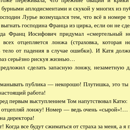
 тоже переживала, что прежние овации и крики
 бурными аплодисментами и скукой у многих из пу
осподин Лурье возмущался тем, что всё в номере т
 выгнать господина Франца из цирка, если он не сд
да Франц Иосифович придумал «смертельный ном
у всех отцепляется лонжа (страховка, которая
 тело от падения в случае ошибки). И Катя должн
раз серьёзно рискуя жизнью…
редложил сделать запасную лонжу, незаметную д
анывать публика — некорошо! Плутишка, это ты 
настоящий работа!
ед первым выступлением Том напутствовал Катю:
отцепляй лонжу! Номер — ведь очень «сырой»!… Н
на директора!
! Когда все будут сжиматься от страха за меня, а я