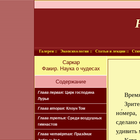
Галереи ::
Экопсихология ::
Статьи и лекции ::
Стих
Саркар
Факир. Наука о чудесах
Содержание
Глава первая:
Цирк господина
Время
Лурье
Зрите
Глава вторая:
Клоун Том
но́мера
Глава третья:
Среди воздушных
сделано 
гимнастов
удивить 
Глава четвёртая:
Праздник