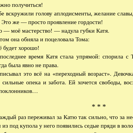
лжно получиться!
е вскружили голову аплодисменты, желание славы,
 Это же — просто проявление гордости!
 — моё мастерство! — надула губки Катя.
ом она обняла и поцеловала Тома:
 будет хорошо!
оследнее время Катя стала упрямой: спорила с 
огда была явно не права.
писывал это всё на «переходный возраст». Девочк
 сильные опека и забота. Ей хочется свободы, в
 поклонников…
* * *
аждый раз переживал за Катю так сильно, что за не
из под купола у него появились седые пряди в воло