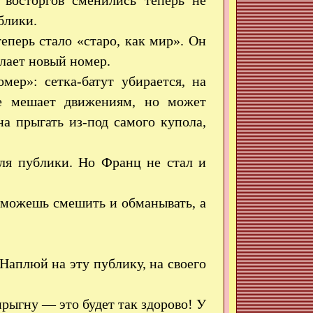
 восторгов сменились теперь не
блики.
еперь стало «старо, как мир». Он
елает новый номер.
ер»: сетка-батут убирается, на
 не мешает движениям, но может
а прыгать из-под самого купола,
ля публики. Но Франц не стал и
можешь смешить и обманывать, а
аплюй на эту публику, на своего
 прыгну — это будет так здорово! У