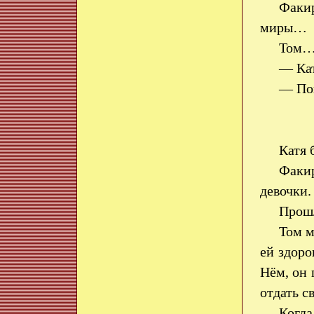
Факир
миры…
Том… 
— Кат
— Пой
Катя 
Факир
девочки.
Прошл
Том м
ей здоро
Нём, он 
отдать с
Когда