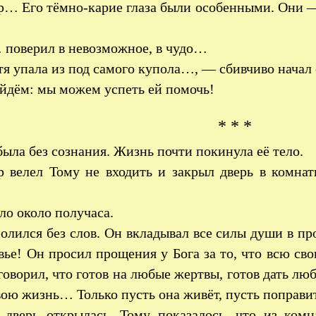
… Его тёмно-карие глаза были особенными. Они —
поверил в невозможное, в чудо…
я упала из под самого купола…, — сбивчиво начал 
дём: мы можем успеть ей помочь!
* * *
была без сознания. Жизнь почти покинула её тело.
 велел Тому не входить и закрыл дверь в комнатк
о около получаса.
олился без слов. Он вкладывал все силы души в про
вье! Он просил прощения у Бога за то, что всю св
говорил, что готов на любые жертвы, готов дать лю
вою жизнь… Только пусть она живёт, пусть поправи
 дверь открылась, Тому показалось, что из ком