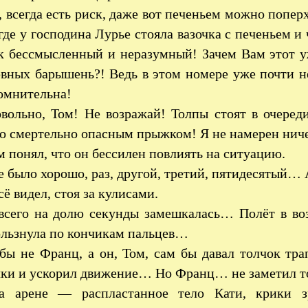
 всегда есть риск, даже вот печеньем можно попер
 где у господина Лурье стояла вазочка с печеньем 
ск бессмысленный и неразумный! Зачем Вам этот у
рвных барышень?! Ведь в этом номере уже почти н
омнительна!
ольно, Том! Не возражай! Толпы стоят в очеред
о смертельно опасным прыжком! Я не намерен ниче
 понял, что он бессилен повлиять на ситуацию.
 было хорошо, раз, другой, третий, пятидесятый…
сё видел, стоя за кулисами.
всего на долю секунды замешкалась… Полёт в во
ользнула по кончикам пальцев…
бы не Франц, а он, Том, сам бы давал толчок тра
чки и ускорил движение… Но Франц… не заметил т
 арене — распластанное тело Кати, крики з