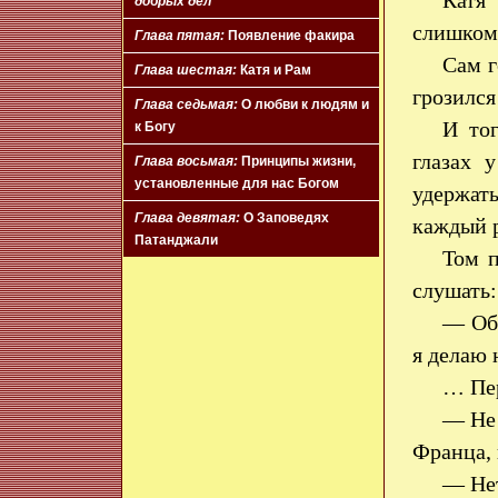
Катя
добрых дел
слишком
Глава пятая:
Появление факира
Сам г
Глава шестая:
Катя и Рам
грозился
Глава седьмая:
О любви к людям и
И тог
к Богу
глазах 
Глава восьмая:
Принципы жизни,
установленные для нас Богом
удержать
Глава девятая:
О Заповедях
каждый 
Патанджали
Том п
слушать:
— Обм
я делаю 
… Пер
— Не 
Франца, 
— Нет