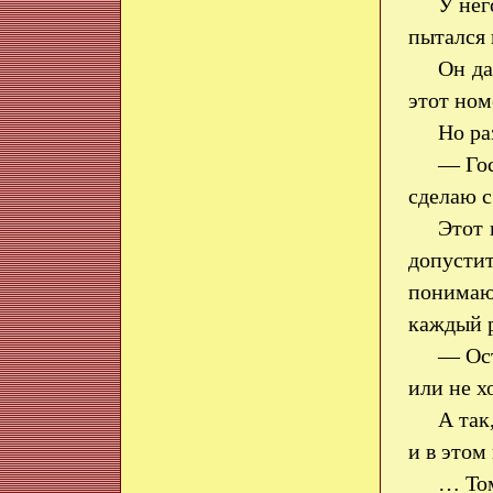
У нег
пытался 
Он да
этот ном
Но ра
— Гос
сделаю с
Этот 
допусти
понимаю
каждый р
— Ост
или не 
А так
и в этом
… Том