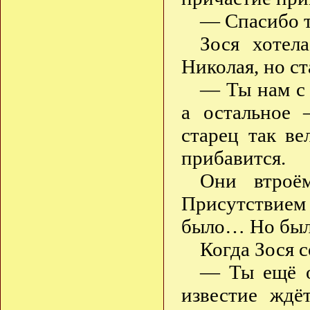
— Спасибо 
Зося хотел
Николая, но с
— Ты нам с 
а остальное 
старец так ве
прибавится.
Они втроём
Присутствием
было… Но было
Когда Зося с
— Ты ещё о
известие жд