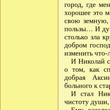
город, где ме
хорошее это м
свою земную,
пользы… И дума
столько зла к
добром господ
изменить что-
И Николай с
о том, как с
добрая Акси
больного к ст
И стал Ник
чистоту души, 
Ему казало