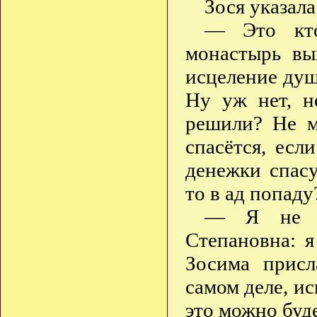
Зося указала
— Это кто
монастырь вы
исцеление душ
Ну уж нет, н
решили? Не м
спасётся, есл
денежки спас
то в ад попаду
— Я не мо
Степановна: 
Зосима присл
самом деле, ис
это можно буде