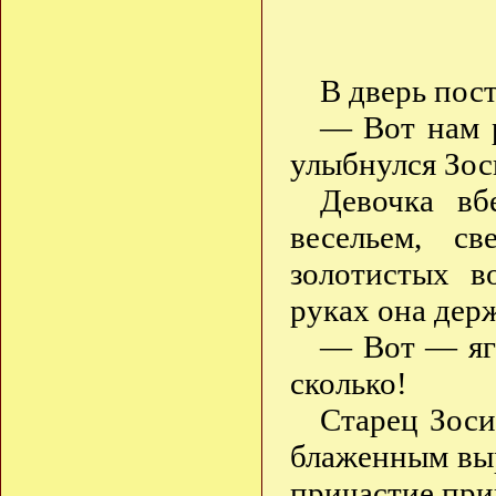
В дверь по
— Вот нам р
улыбнулся Зос
Девочка вб
весельем, с
золотистых 
руках она де
— Вот — яго
сколько!
Старец Зоси
блаженным выр
причастие при