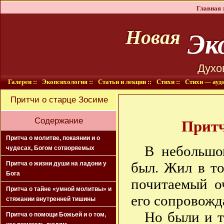
Главная :
Эко
Новая
Духо
Галереи ::
Экопсихология ::
Статьи и лекции ::
Стихи ::
Стихи — ауди
Притчи о старце Зосиме
Содержание
Притч
Притча о молитве, покаянии и о
В небольшо
чудесах, Богом сотворяемых
был. Жил в т
Притча о жизни души на ладони у
Бога
почитаемый о
Притча о тайне «умной молитвы» и
его сопровожд
стяжании внутренней тишины
Но были и т
Притча о помощи Божьей и о том,