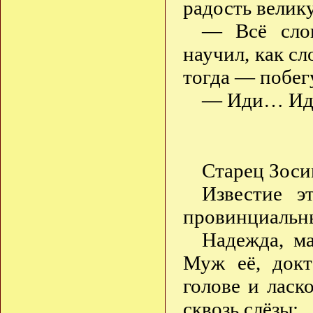
радость велик
— Всё слов
научил, как сл
тогда — побег
— Иди… Иди 
Старец Зос
Известие э
провинциальн
Надежда, ма
Муж её, докт
голове и ласк
сквозь слёзы: