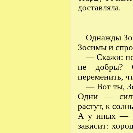
доставляла.
Однажды Зос
Зосимы и спро
— Скажи: по
не добры? О
переменить, ч
— Вот ты, З
Одни — сильн
растут, к солн
А у иных — с
зависит: хоро