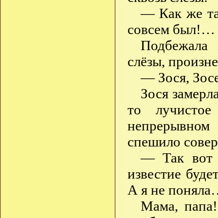
— Как же та
совсем был!…
Подбежала 
слёзы, произне
— Зося, Зос
Зося замерла
то лучистое
непрерывном
спешило сове
— Так вот 
известие буде
А я не поняла
Мама, папа!