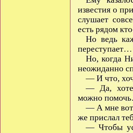
известия о пр
слушает совс
есть рядом кто
Но ведь ка
переступает…
Но, когда Н
неожиданно сп
— И что, хоч
— Да, хоте
можно помоч
— А мне вот
же прислал теб
— Чтобы ус