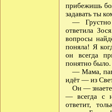
прибежишь бо
задавать ты ко
— Грустно
ответила Зос
вопросы найд
поняла! Я ког
он всегда пр
понятно было.
— Мама, пап
идёт — из Свет
Он — знаете,
— всегда с 
ответит, тол