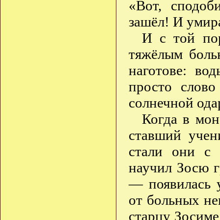
«Вот, сподоб
зашёл! И умир
И с той по
тяжёлым боль
наготове: вод
просто слово
солнечной ода
Когда в мон
ставший учен
стали они с 
научил Зосю г
— появилась у
от больных не
старцу Зосиме