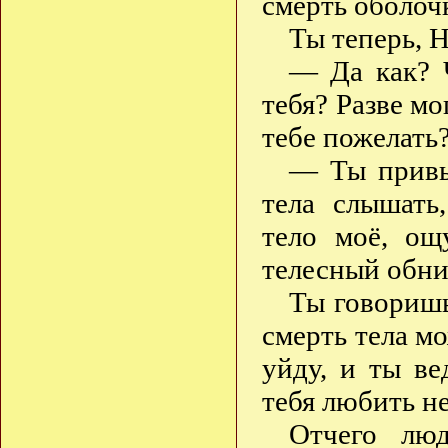
смерть оболоч
Ты теперь, 
— Да как? Ч
тебя? Разве мо
тебе пожелать
— Ты привык
тела слышать
тело моё, ощ
телесный обн
Ты говоришь
смерть тела м
уйду, и ты в
тебя любить не
Отчего люд