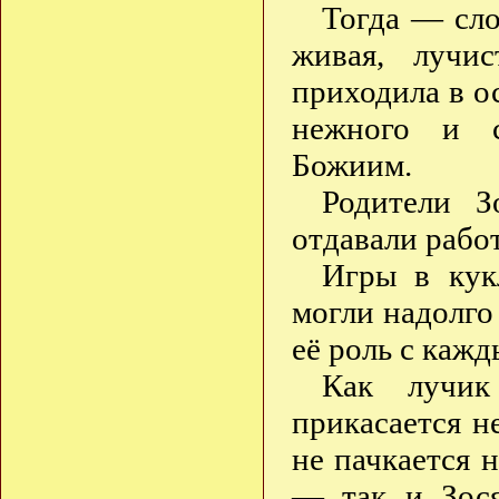
Тогда — сло
живая, лучи
приходила в ос
нежного и с
Божиим.
Родители З
отдавали работ
Игры в кук
могли надолго
её роль с кажд
Как лучик
прикасается н
не пачкается н
— так и Зося