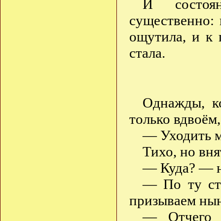
И состоя
существенно:
ощутила, и к 
стала.
Однажды, к
только вдвоём,
— Уходить 
Тихо, но вня
— Куда? — н
— По ту ст
призываем н
— Отчего 