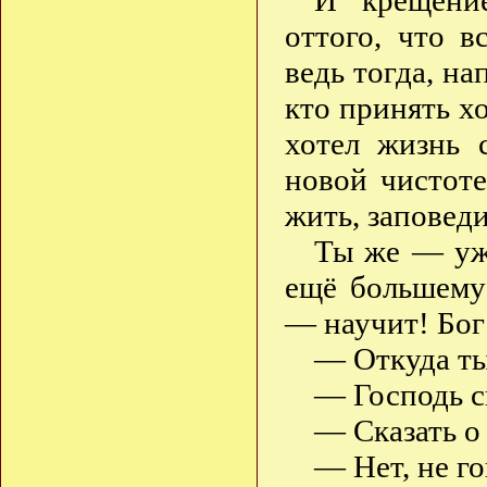
И крещени
оттого, что 
ведь тогда, на
кто принять хо
хотел жизнь 
новой чистот
жить, заповед
Ты же — уже
ещё большему
— научит! Бог
— Откуда ты
— Господь с
— Сказать о
— Нет, не г