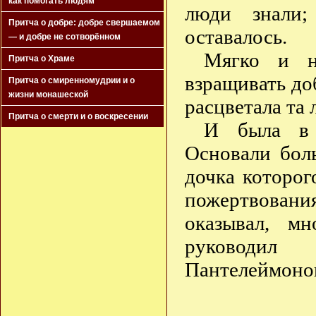
как помогать людям
люди знали
Притча о добре: добре свершаемом
оставалось.
— и добре не сотворённом
Мягко и н
Притча о Храме
взращивать до
Притча о смиренномудрии и о
жизни монашеской
расцветала та
Притча о смерти и о воскресении
И была в 
Основали боль
дочка которог
пожертвован
оказывал, м
руководи
Пантелеймоно