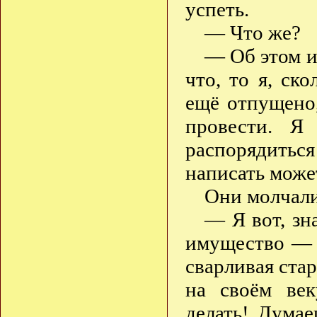
успеть.
— Что же?
— Об этом и
что, то я, ск
ещё отпущено
провести. Я
распорядитьс
написать може
Они молчал
— Я вот, зн
имущество — 
сварливая стар
на своём век
делать! Думае