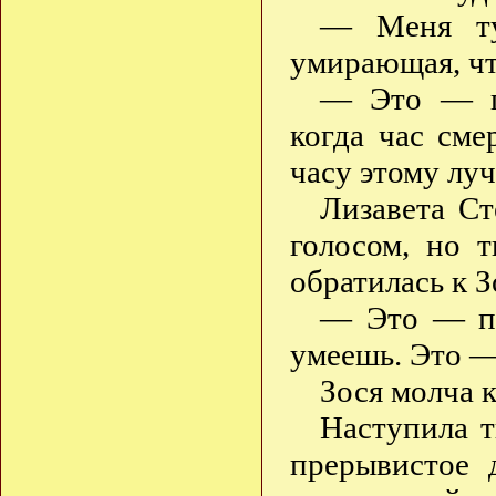
— Меня тут
умирающая, чт
— Это — пр
когда час см
часу этому лу
Лизавета С
голосом, но 
обратилась к З
— Это — пра
умеешь. Это —
Зося молча 
Наступила 
прерывистое 