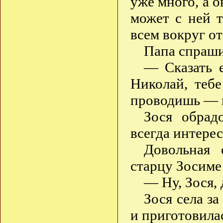
уже много, а о
может с ней т
всем вокруг о
Папа спраши
— Сказать 
Николай, теб
проводишь — 
Зося обрад
всегда интере
Довольная 
старцу Зосиме
— Ну, Зося, 
Зося села з
и приготовилас