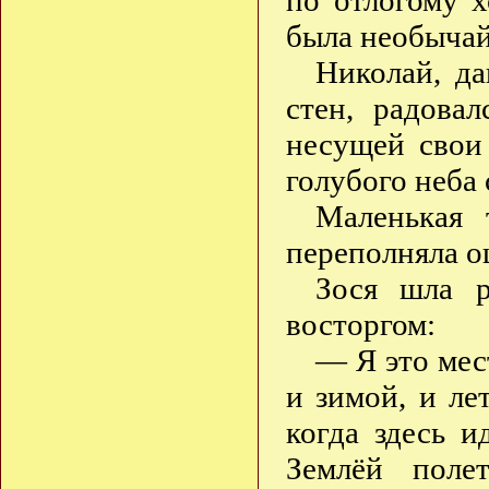
по отлогому х
была необычай
Николай, д
стен, радова
несущей свои
голубого неба 
Маленькая 
переполняла 
Зося шла р
восторгом:
— Я это мес
и зимой, и ле
когда здесь 
Землёй поле