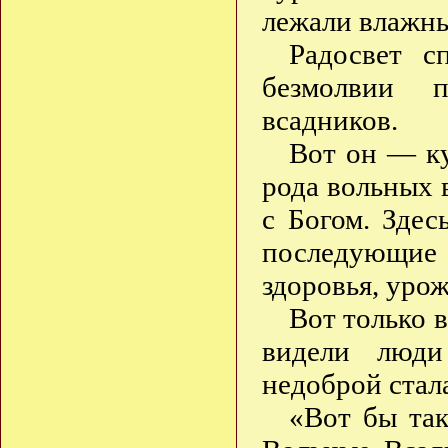
лежали влажны
Радосвет с
безмолвии 
всадников.
Вот он — ку
рода вольных 
с Богом. Зде
последующие 
здоровья, уро
Вот только в
видели люди
недоброй ста
«Вот бы так