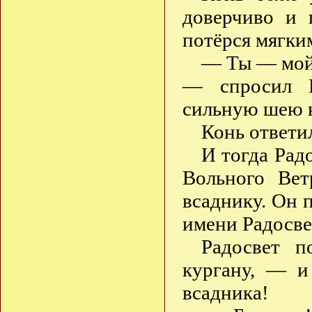
доверчиво и 
потёрся мягки
— Ты — мой 
— спросил Р
сильную шею 
Конь ответи
И тогда Рад
Вольного Вет
всаднику. Он 
имени Радосве
Радосвет п
кургану, — и
всадника!