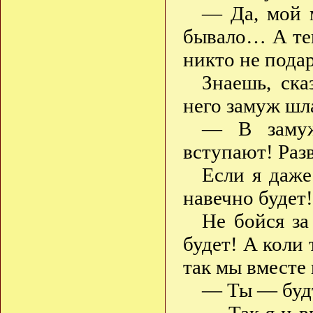
— Да, мой м
бывало… А теп
никто не под
Знаешь, ска
него замуж шла
— В замуж
вступают! Раз
Если я даже
навечно будет!
Не бойся за
будет! А коли
так мы вместе 
— Ты — будт