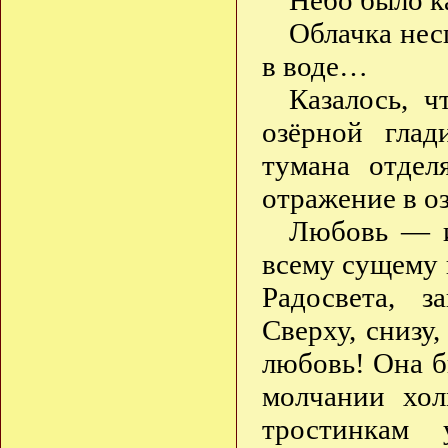
Небо было к
Облачка нес
в воде…
Казалось, ч
озёрной глад
тумана отдел
отражение в 
Любовь — и 
всему сущему 
Радосвета, з
Сверху, снизу
любовь! Она б
молчании хол
тростинкам 