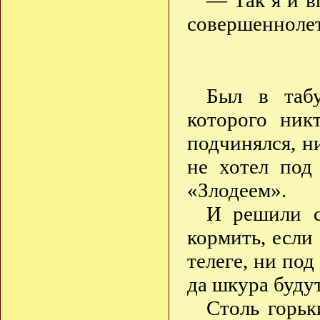
— Так я и в
совершеннолет
Был в таб
которого ник
подчинялся, н
не хотел под
«Злодеем».
И решили с
кормить, если
телеге, ни под
да шкура буду
Столь горьк