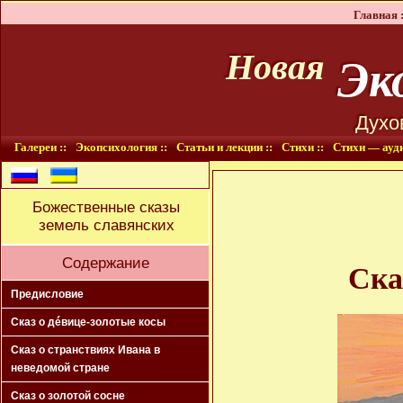
Главная :
Эко
Новая
Духо
Галереи ::
Экопсихология ::
Статьи и лекции ::
Стихи ::
Стихи — ауди
Божественные сказы
земель славянских
Содержание
Ска
Предисловие
Сказ о дéвице-золотые косы
Сказ о странствиях Ивана в
неведомой стране
Сказ о золотой сосне