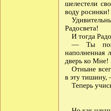
шелестели св
воду росинки!
Удивитель
Радосвета!
И тогда Рад
— Ты поня
наполненная 
дверь ко Мне!
Отныне всег
в эту тишину,
Теперь учись
Но как науч