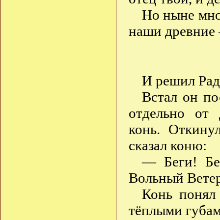
Но ныне мно
наши древние
И решил Рад
Встал он по
отдельно от 
конь. Откину
сказал коню:
— Беги! Бе
Вольный Ветер
Конь понял
тёплыми губами