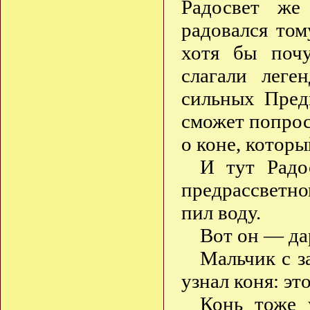
Радосвет же
радовался том
хотя бы почу
слагали лег
сильных Пред
сможет попро
о коне, которы
И тут Радо
предрассветно
пил воду.
Вот он — да
Мальчик с 
узнал коня: э
Конь тоже 