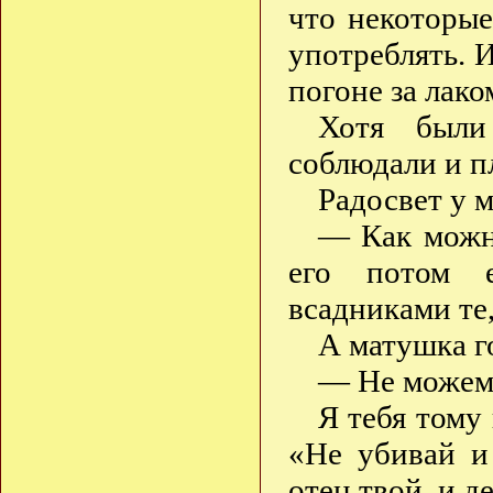
что некоторы
употреблять. И
погоне за лако
Хотя были
соблюдали и п
Радосвет у 
— Как можно
его потом 
всадниками те
А матушка г
— Не можем 
Я тебя тому
«Не убивай и
отец твой, и д