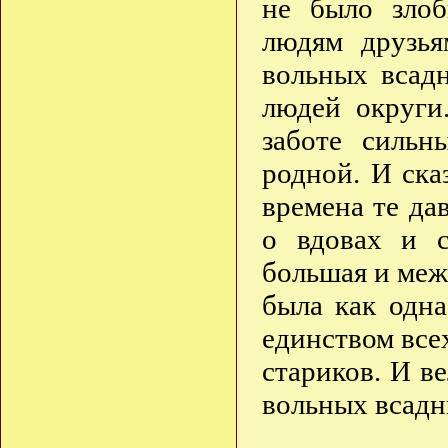
не было злоб
людям друзья
вольных всадн
людей округи
заботе силь
родной. И ска
времена те да
о вдовах и с
большая и меж
была как одн
единством все
стариков. И в
вольных всадн