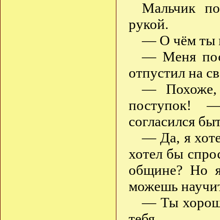
Мальчик по
рукой.
— О чём ты 
— Меня пос
отпустил на с
— Похоже, 
поступок! 
согласился бы
— Да, я хоте
хотел бы спро
общине? Но я
можешь научи
— Ты хорошо
тебя.