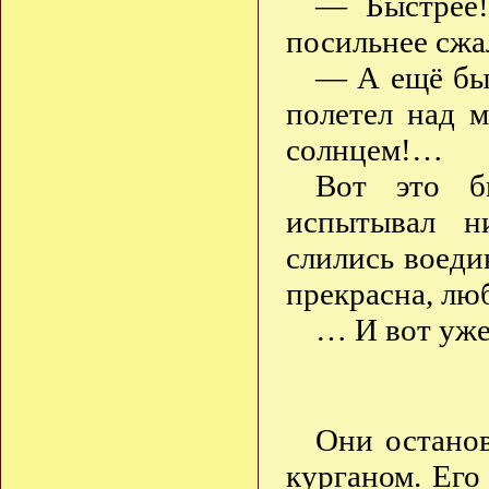
— Быстрее!
посильнее сжа
— А ещё бы
полетел над 
солнцем!…
Вот это б
испытывал н
слились воеди
прекрасна, лю
… И вот уж
Они остано
курганом. Его