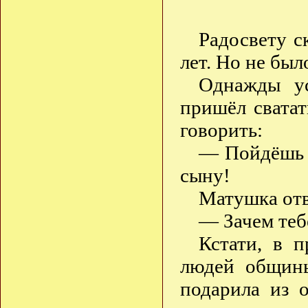
Радосвету с
лет. Но не был
Однажды ус
пришёл сватат
говорить:
— Пойдёшь 
сыну!
Матушка отв
— Зачем теб
Кстати, в 
людей общины
подарила из 