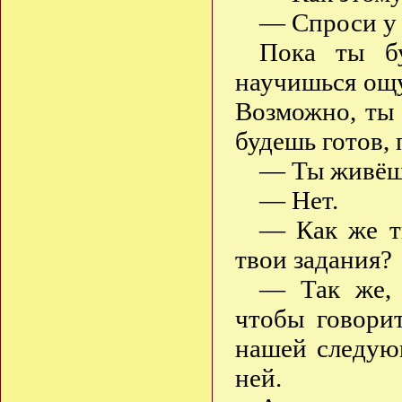
— Спроси у о
Пока ты бу
научишься ощу
Возможно, ты
будешь готов, 
— Ты живёш
— Нет.
— Как же т
твои задания?
— Так же, 
чтобы говори
нашей следующ
ней.