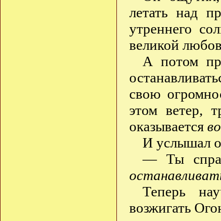
летать над п
утреннего со
великой любо
А потом пр
останавливатьс
свою огромно
этом ветер, 
оказывается
в
И услышал о
— Ты справ
останавливать
Теперь на
возжигать Ого