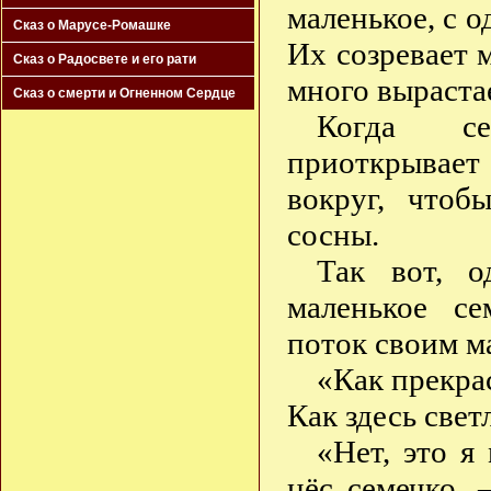
маленькое, с 
Сказ о Марусе-Ромашке
Их созревает
Сказ о Радосвете и его рати
много выраста
Сказ о смерти и Огненном Сердце
Когда се
приоткрывает
вокруг, чтоб
сосны.
Так вот, 
маленькое се
поток своим 
«Как прекра
Как здесь свет
«Нет, это я
нёс семечко.