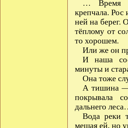
… Время б
крепчала. Рос 
ней на берег. 
тёплому от со
то хорошем.
Или же он п
И наша сос
минуты и стара
Она тоже сл
А тишина — 
покрывала с
дальнего леса
Вода реки 
мешая ей, но 