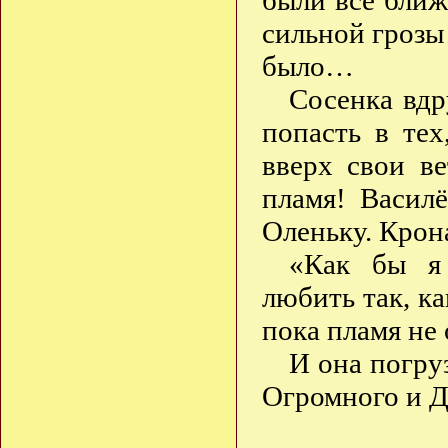
были всё бли
сильной грозы
было…
Сосенка вдр
попасть в тех
вверх свои в
пламя! Василё
Оленьку. Кро
«Как бы я 
любить так, к
пока пламя не
И она погру
Огромного и 