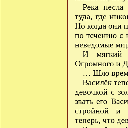
Река несла
туда, где ник
Но когда они 
по течению с н
неведомые ми
И мягкий 
Огромного и 
… Шло вре
Василёк тепе
девочкой с зо
звать его Вас
стройной и 
теперь, что де