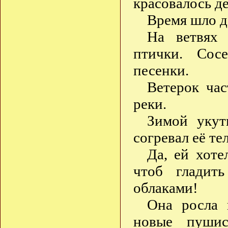
красовалось д
Время шло 
На ветвях 
птички. Сос
песенки.
Ветерок час
реки.
Зимой укут
согревал её те
Да, ей хот
чтоб гладит
облаками!
Она росла 
новые пушис