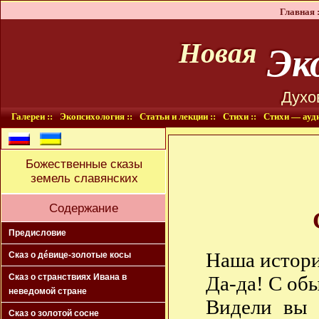
Главная :
Эко
Новая
Духо
Галереи ::
Экопсихология ::
Статьи и лекции ::
Стихи ::
Стихи — ауди
Божественные сказы
земель славянских
Содержание
Предисловие
Наша истори
Сказ о дéвице-золотые косы
Да-да! С об
Сказ о странствиях Ивана в
неведомой стране
Видели вы 
Сказ о золотой сосне