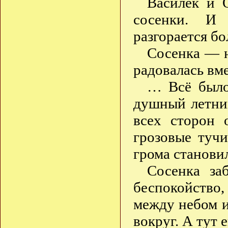
Василёк и 
сосенки. И 
разгорается б
Сосенка — н
радовалась вм
… Всё было
душный летний
всех сторон 
грозовые туч
грома станови
Сосенка за
беспокойство
между небом и
вокруг. А тут