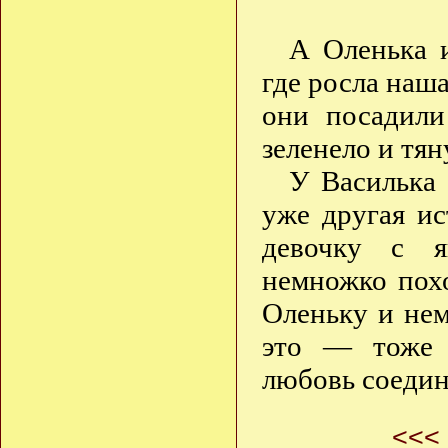
А Оленька и
где росла наша
они посадили
зеленело и тян
У Василька 
уже другая ис
девочку с ян
немножко пох
Оленьку и нем
это — тоже 
любовь соедин
<<<