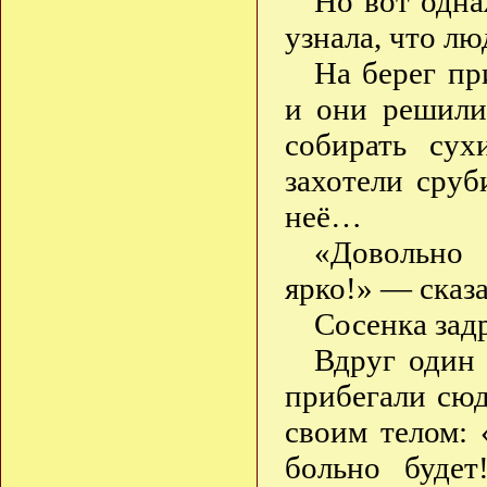
Но вот одна
узнала, что л
На берег пр
и они решили
собирать су
захотели сруб
неё…
«Довольно 
ярко!» — сказа
Сосенка за
Вдруг один 
прибегали сюд
своим телом: 
больно будет