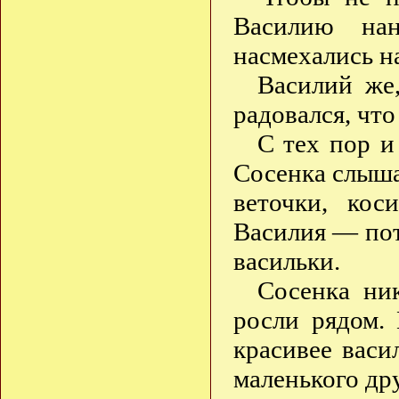
Василию нан
насмехались 
Василий же
радовался, чт
С тех пор и
Сосенка слышал
веточки, кос
Василия — пото
васильки.
Сосенка ник
росли рядом. 
красивее васи
маленького дру