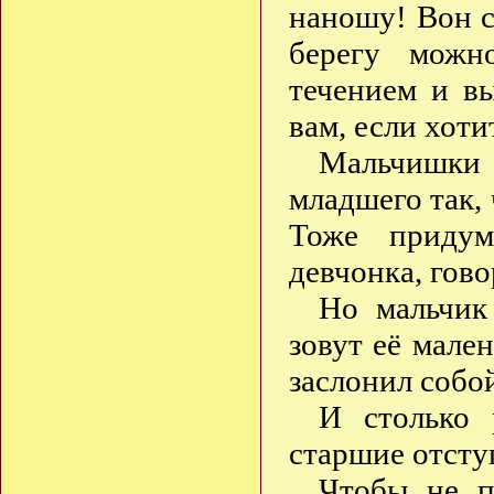
наношу! Вон с
берегу можн
течением и в
вам, если хот
Мальчишки 
младшего так, 
Тоже придум
девчонка, гов
Но мальчик 
зовут её мален
заслонил собо
И столько 
старшие отсту
Чтобы не п