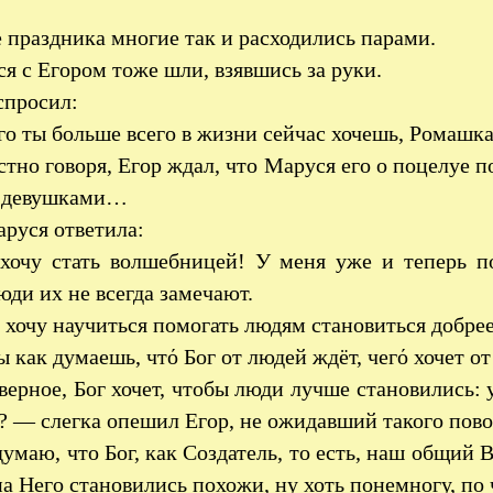
 праздника многие так и расходились парами.
я с Егором тоже шли, взявшись за руки.
спросил:
о ты больше всего в жизни сейчас хочешь, Ромашк
тно говоря, Егор ждал, что Маруся его о поцелуе 
 девушками…
руся ответила:
очу стать волшебницей! У меня уже и теперь по
юди их не всегда замечают.
 хочу научиться помогать людям становиться добрее
ы как думаешь, чтό Бог от людей ждёт, чегό хочет о
ерное, Бог хочет, чтобы люди лучше становились: 
 — слегка опешил Егор, не ожидавший такого повор
умаю, что Бог, как Создатель, то есть, наш общий 
а Него становились похожи, ну хоть понемногу, по