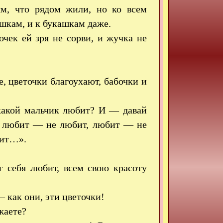
м, что рядом жили, но ко всем
юшкам, и к букашкам даже.
чек ей зря не сорви, и жучка не
е, цветочки благоухают, бабочки и
 какой мальчик любит? И — давай
я: любит — не любит, любит — не
бит…».
 себя любит, всем свою красоту
 как они, эти цветочки!
жаете?