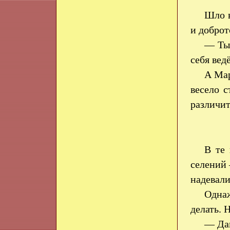
Шло в
и доброт
— Ты 
себя вед
А Мар
весело 
различит
В те 
селений 
надевали
Однаж
делать. 
— Дав