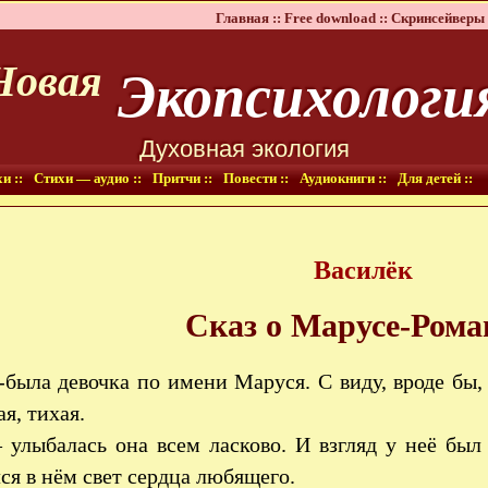
Главная ::
Free download ::
Скринсейверы 
Экопсихологи
Новая
Духовная экология
и ::
Стихи — аудио ::
Притчи ::
Повести ::
Аудиокниги ::
Для детей ::
Василёк
Сказ о Марусе-Ром
была девочка по имени Маруся. С виду, вроде бы
я, тихая.
улыбалась она всем ласково. И взгляд у неё бы
ся в нём свет сердца любящего.