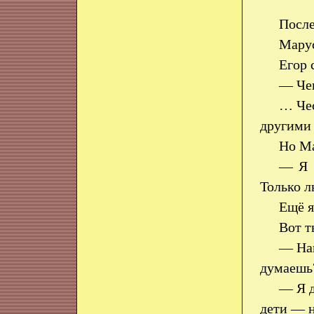
После
Марус
Егор 
— Чег
… Чес
другими
Но Ма
— Я х
Только л
Ещё я
Вот т
— Нав
думаешь?
— Я д
дети — н