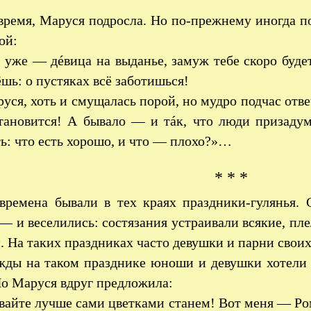
ремя, Маруся подросла. Но по-прежнему иногда п
ой:
уже — дéвица на выданье, замуж тебе скоро буде
ёшь: о пустяках всё заботишься!
уся, хоть и смущалась порой, но мудро подчас отвеч
становится! А бывало — и тáк, что люди призаду
ь: что есть хорошо, и что — плохо?»…
* * *
времена бывали в тех краях праздники-гулянья.
— и веселились: состязания устраивали всякие, пле
. На таких праздниках часто девушки и парни свои
ды на таком празднике юноши и девушки хотели 
Но Маруся вдруг предложила:
айте лучше сами цветками станем! Вот меня — Ро