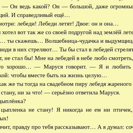
 — Он ведь какой? Он — большой, даже огромный
щий. И справедливый ещё…
мотри: лебеди! Лебеди летят! Двое: он и она…
 хотел вот так же со своей подругой над землёй лет
… ты скажешь… Волшебница-чудачка и выдумщица
юди в них стреляют… Ты бы стал в лебедей стрелят
, не стал бы! Мне на лебедей в небе любо смотрет
о хорошо… — Маруся говорит. — Я и любить бы
кой: чтобы вместе быть на жизнь целую…
ак же ты тогда на свадебном пиру лебедя жареного
стану, ни за что! — серьёзно ответила Маруся.
цыплёнка?
цыпленка не стану! Я никогда не ем ни птичек
ых!
чит, правду про тебя рассказывают… А я думал: со