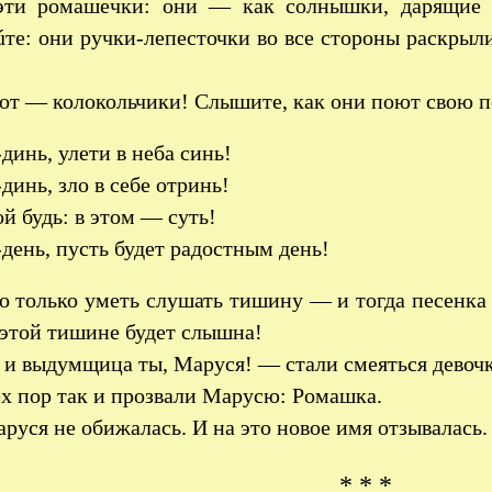
 эти ромашечки: они — как солнышки, дарящие
те: они ручки-лепесточки во все стороны раскрыли
от — колокольчики! Слышите, как они поют свою п
динь, улети в неба синь!
динь, зло в себе отринь!
й будь: в этом — суть!
день, пусть будет радостным день!
 только уметь слушать тишину — и тогда песенка 
 этой тишине будет слышна!
и выдумщица ты, Маруся! — стали смеяться девочк
ех пор так и прозвали Марусю: Ромашка.
руся не обижалась. И на это новое имя отзывалась.
* * *