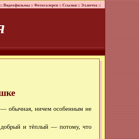
::
Видеофильмы ::
Фотогалерея ::
Ссылки ::
Эл.почта ::
я
ашке
, — обычная, ничем особенным не
л добрый и тёплый — потому, что