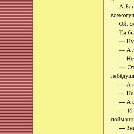
А Бог
всемогу
Ой, с
Ты бы
— Ну
— А л
— Нет
— Эт
лебёдуш
— А к
— Не 
— А 
— И 
пойманн
— Зна