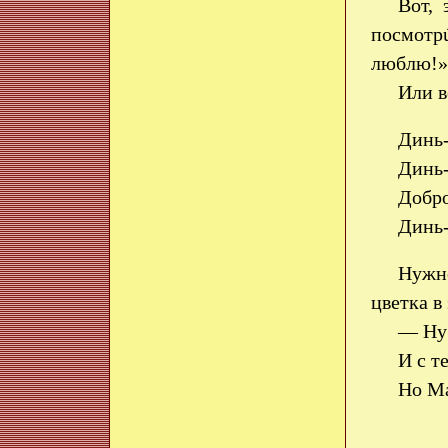
Вот,
посмотрú
люблю!»
Или в
Динь-
Динь-
Добро
Динь-
Нужно
цветка в
— Ну 
И с т
Но Ма