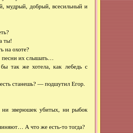
, мудрый, добрый, всесильный и
еть?
 ты!
ь на охоте?
ь, песни их слышать…
 так же хотела, как лебедь с
 есть станешь? — подшутил Егор.
, ни зверюшек убитых, ни рыбок
чиняют… А что же есть-то тогда?