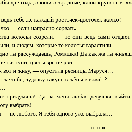
бы да ягоды, овощи огородные, каши крупяные, хле
ведь тебе же каждый росточек-цветочек жалко!
ко — если напрасно сорвать.
огда колосья созрели, — то они ведь сами отдают
ыли, и людям, которые те колосья взрастили.
нό ты рассуждаешь, Ромашка! Да как же ты живёшь
не наступи, цветы зря не рви…
 вот и живу, — опустила ресницы Маруся…
 же тебя, чудачку такую, в жёны возьмёт?
ы…
т придумала! Да за меня любая девушка выйти 
огу выбрать!
 — не любого. Я тебя одного уже выбрала…
* * *