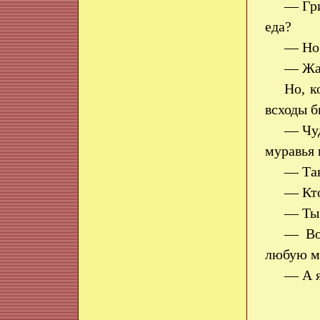
— Гри
еда?
— Но 
— Жал
Но, к
всходы б
— Чуд
муравья 
— Так
— Кто
— Т
— Во
любую м
— А я