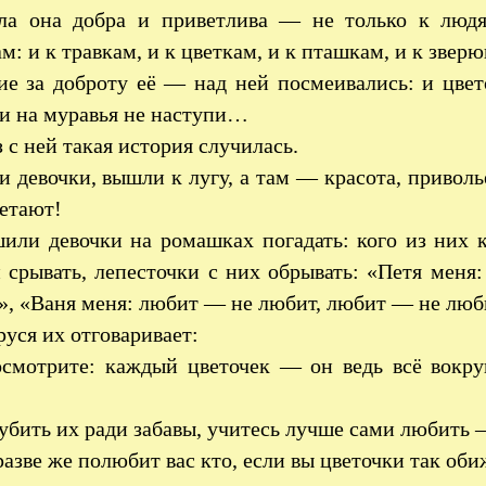
ла она добра и приветлива — не только к людя
м: и к травкам, и к цветкам, и к пташкам, и к звер
е за доброту её — над ней посмеивались: и цвето
 и на муравья не наступи…
 с ней такая история случилась.
и девочки, вышли к лугу, а там — красота, приволь
етают!
или девочки на ромашках погадать: кого из них
 срывать, лепесточки с них обрывать: «Петя мен
, «Ваня меня: любит — не любит, любит — не лю
уся их отговаривает:
мотрите: каждый цветочек — он ведь всё вокруг
убить их ради забавы, учитесь лучше сами любить —
разве же полюбит вас кто, если вы цветочки так оби