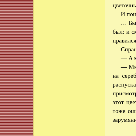
цветочн
И пош
… Был
был: и с
нравился
Спра
— А м
— Мне
на сере
распуска
присмотр
этот цв
тоже ош
зарумян