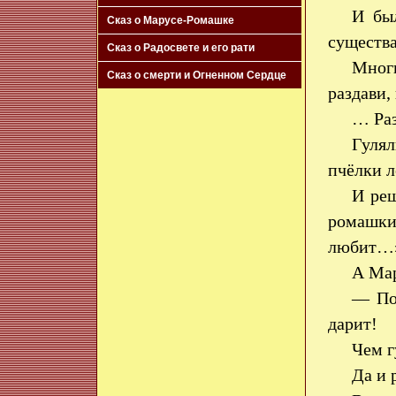
И бы
Сказ о Марусе-Ромашке
существа
Сказ о Радосвете и его рати
Многи
Сказ о смерти и Огненном Сердце
раздави,
… Раз
Гулял
пчёлки л
И реш
ромашки
любит…»
А Мар
— Пос
дарит!
Чем г
Да и 