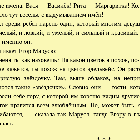
ые имена: Вася — Василёк! Рита — Маргаритка! Ко
ло тут веселье с выдумыванием имён!
 среди ребят парень один, который многим девуш
мелый, и ловкий, и умелый, и сильный и красивый.
 именно он.
шивает Егор Марусю:
еня ты как назовёшь? На какой цветок я похож, по
 кажется, ты похож на цветок эдельвейс. Он раст
бристую звёздочку. Там, выше облаков, на непри
ются такие «звёздочки». Словно они — гости, кот
ели себе гору, с которой им хорошо видны другие
еток нравится всем влюблённым. Но, может быть,
ибаются, — сказала так Маруся, глядя Егору в гл
илась…
* * *