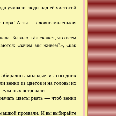
одшучивали люди над её чистотой
т пора! А ты — словно маленькая
ала. Бывало, тáк скажет, что всем
маются: «зачем мы живём?», «как
 Собирались молодые из соседних
ли венки из цветов и на головы их
х суженых встречали.
начать цветы рвать — чтоб венки
машкой прозвали. И вы выбирайте