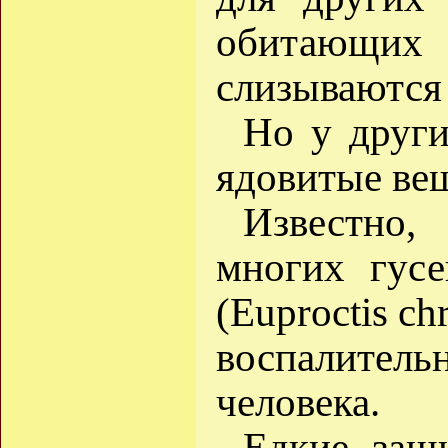
обитающих 
слизываются
Но у друг
ядовитые вещ
Известно,
многих гусе
(Euproctis ch
воспалите
человека.
Едкие защ