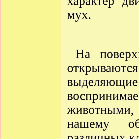
характер дв
мух.
На поверх
открываютс
выделяющие 
восприним
животными,
нашему об
различных кл