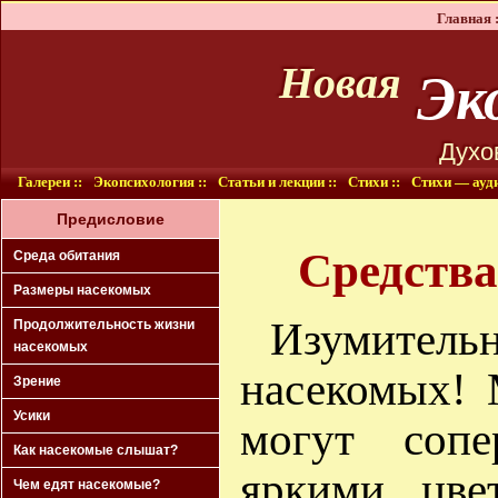
Главная :
Эко
Новая
Духо
Галереи ::
Экопсихология ::
Статьи и лекции ::
Стихи ::
Стихи — ауди
Предисловие
Средства
Среда обитания
Размеры насекомых
Изумительн
Продолжительность жизни
насекомых
насекомых! 
Зрение
Усики
могут соп
Как насекомые слышат?
яркими цве
Чем едят насекомые?