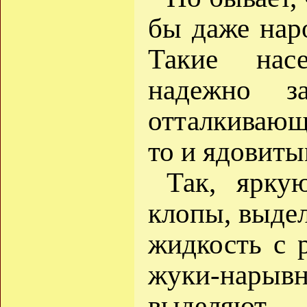
бы даже нар
Такие нас
надежно з
отталкивающ
то и ядовиты
Так, ярку
клопы, выде
жидкость с 
жуки-нары
выделяют 