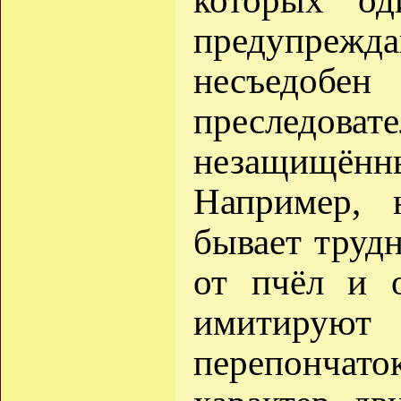
которых од
предупре
несъедоб
преследо
незащищён
Например, 
бывает труд
от пчёл и о
имитир
перепончат