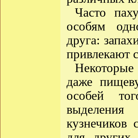
Часто пах
особям одн
друга: запах
привлекают 
Некоторые
даже пищеву
особей то
выделения
кузнечиков 
для других 