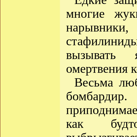
многие жук
нарывники
стафилини
вызывать 
омертвения к
Весьма лю
бомбардир.
приподнима
как будт