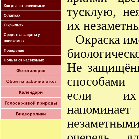
Как дышат насекомые
тусклую, не
О лапках
их незаметн
О крыльях
Окраска им
Средства защиты у
насекомых
биологическ
Поведение
Польза от насекомых
Не защищён
Фотогалерея
способами 
Обои на рабочий стол
если их
Календари
Голоса живой природы
напомина
Видеоролики
незаметными
очередь, д