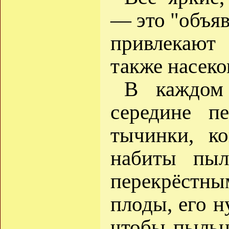
— это "объяв
привлекают
также насеко
В каждом 
середине п
тычинки, к
набиты пыл
перекрёстн
плоды, его н
чтобы пыльц