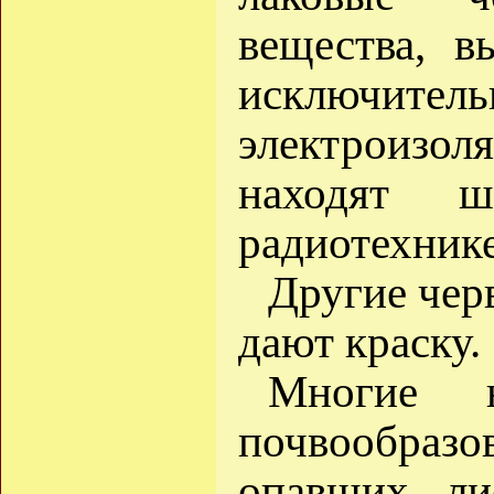
вещества, в
исключител
электроизо
находят ш
радиотехнике
Другие чер
дают краску.
Многие 
почвообра
опавших ли