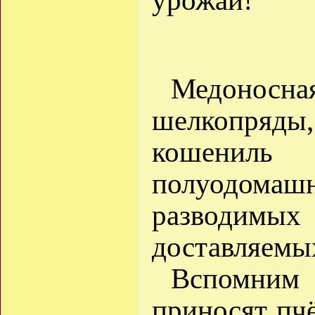
урожаи!
Медоносная
шелкопряд
кошен
полуодом
разводим
доставляемы
Вспомним 
приносят пчё