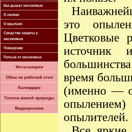
Как дышат насекомые
Наиважней
О лапках
это опылен
О крыльях
Цветковые 
Средства защиты у
насекомых
источник
Поведение
Польза от насекомых
большинств
Фотогалерея
время больш
Обои на рабочий стол
(именно — 
Календари
Голоса живой природы
опылением)
Видеоролики
опылителей.
Все яркие,