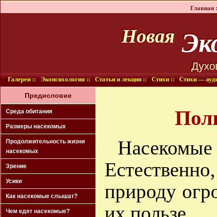
Главная :
Эко
Новая
Духо
Галереи ::
Экопсихология ::
Статьи и лекции ::
Стихи ::
Стихи — ауди
Предисловие
Пол
Среда обитания
Размеры насекомых
Насеком
Продолжительность жизни
насекомых
Естественн
Зрение
Усики
природу огр
Как насекомые слышат?
их пользе.
Чем едят насекомые?