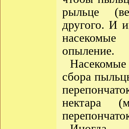
рыльце (в
другого. И 
насекомые
опыление.
Насекомы
сбора пыльц
перепончато
нектара (
перепончато
Иногда н