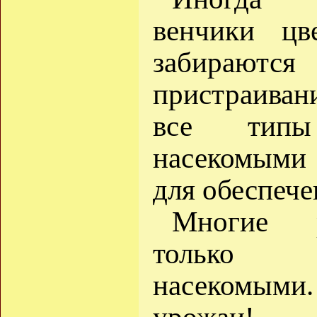
венчики цв
забирают
пристраивани
все типы
насекомыми 
для обеспече
Многие р
только б
насекомы