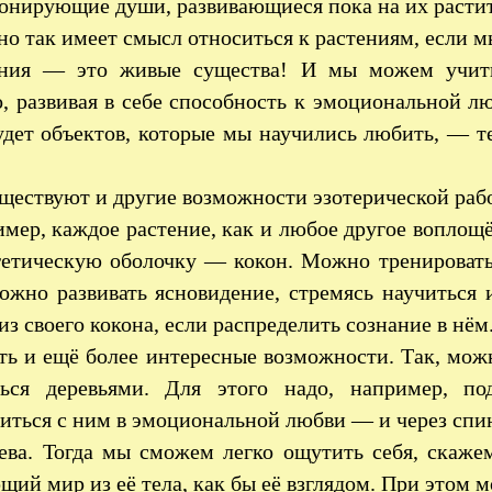
нирующие души, развивающиеся пока на их растит
о так имеет смысл относиться к растениям, если м
ения — это живые существа! И мы можем учить
, развивая в себе способность к эмоциональной л
удет объектов, которые мы научились любить, — т
ществуют и другие возможности эзотерической раб
мер, каждое растение, как и любое другое воплощё
гетическую оболочку — кокон. Можно тренировать
ожно развивать ясновидение, стремясь научиться 
из своего кокона, если распределить сознание в нём
ть и ещё более интересные возможности. Так, мож
ться деревьями. Для этого надо, например, по
иться с ним в эмоциональной любви — и через спин
рева. Тогда мы сможем легко ощутить себя, скаже
ий мир из её тела, как бы её взглядом. При этом мо