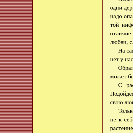
одни дер
надо опа
той инф
отличие
любви, с
На са
нет у на
Обрат
может бы
С ра
Подойдё
свою люб
Тольк
не к се
растение