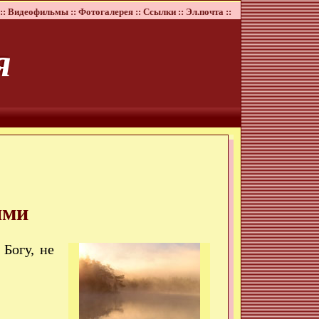
::
Видеофильмы ::
Фотогалерея ::
Ссылки ::
Эл.почта ::
я
ями
Богу, не