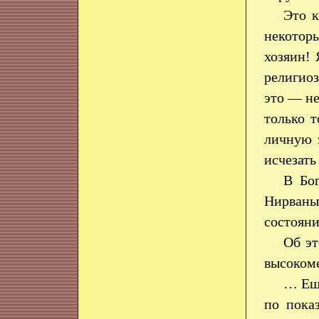
Это к
некоторы
хозяин! 
религио
это — не
только т
личную 
исчезать
В Бог
Нирваны 
состояни
Об эт
высокоме
… Ещё
по пока