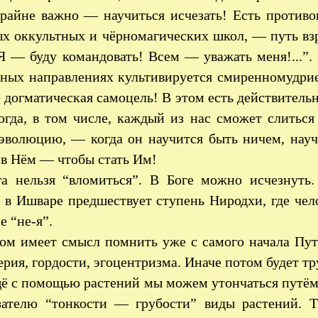
райне важно — научиться исчезать! Есть против
х оккультных и чёрномагических школ, — путь взр
Я — буду командовать! Всем — уважать меня!...”.
зных направлениях культивируется смиренномудри
 догматическая самоцель! В этом есть действитель
огда, в том числе, каждый из нас сможет слиться
эволюцию, — когда он научится быть ничем, научи
 в Нём — чтобы стать Им!
а нельзя “вломиться”. В Боге можно исчезнуть.
в Ишваре предшествует ступень Ниродхи, где чело
е “не-я”.
ом имеет смысл помнить уже с самого начала Пути
рия, гордости, эгоцентризма. Иначе потом будет тр
 с помощью растений мы можем утончаться путём 
зателю “тонкости — грубости” виды растений. 