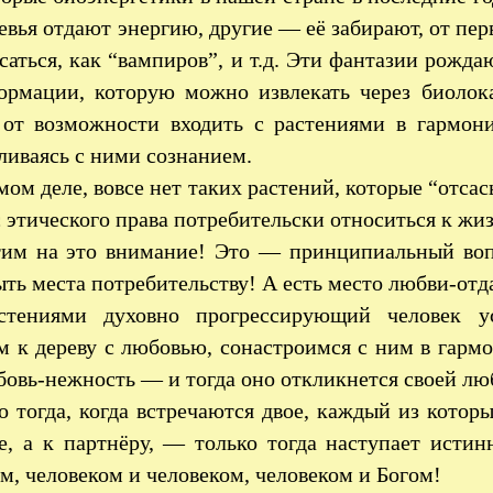
евья отдают энергию, другие — её забирают, от пе
саться, как “вампиров”, и т.д. Эти фантазии рождаю
ормации, которую можно извлекать через биоло
 от возможности входить с растениями в гармо
ливаясь с ними сознанием.
мом деле, вовсе нет таких растений, которые “отса
с этического права потребительски относиться к жи
им на это внимание! Это — принципиальный воп
ть места потребительству! А есть место любви-от
стениями духовно прогрессирующий человек ус
м к дереву с любовью, сонастроимся с ним в гарм
овь-нежность — и тогда оно откликнется своей лю
о тогда, когда встречаются двое, каждый из котор
бе, а к партнёру, — только тогда наступает исти
м, человеком и человеком, человеком и Богом!