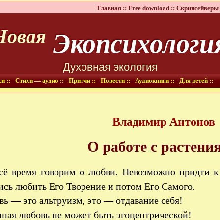
Главная ::
Free download ::
Скринсейверы 
Экопсихологи
Новая
Духовная экология
и ::
Стихи — аудио ::
Притчи ::
Повести ::
Аудиокниги ::
Для детей ::
Владимир Антонов
О работе с растени
ё время говорим о любви. Невозможно придти к 
сь любить Его Творение и потом Его Самого.
ь — это альтруизм, это — отдавание себя!
ная любовь не может быть эгоцентрической!