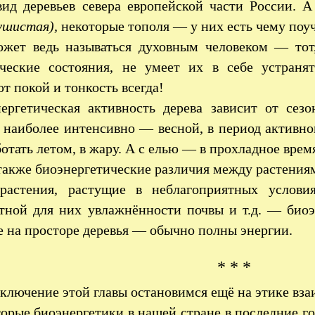
вид деревьев севера европейской части России. А
ушистая),
некоторые тополя — у них есть чему поу
жет ведь называться духовным человеком — тот,
ические состояния, не умеет их в себе устран
т покой и тонкость всегда!
ергетическая активность дерева зависит от сез
 наиболее интенсивно — весной, в период активно
ботать летом, в жару. А с елью — в прохладное время
также биоэнергетические различия между растениям
 растения, растущие в неблагоприятных услов
атной для них увлажнённости почвы и т.д. — биоэ
 на просторе деревья — обычно полны энергии.
* * *
аключение этой главы остановимся ещё на этике вз
орые биоэнергетики в нашей стране в последние го