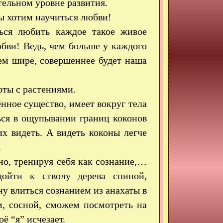
ельном уровне развития.
ы хотим научиться любви!
ся любить каждое такое живое
юбви! Ведь, чем больше у каждого
ем шире, совершеннее будет наша
оты с растениями.
нное существо, имеет вокруг тела
ся в ощупывании границ коконов
их видеть. А видеть коконы легче
.
но, тренируя себя как сознание,…
дойти к стволу дерева спиной,
у влиться сознанием из анахаты в
м, сосной, сможем посмотреть на
ё “я” исчезает.