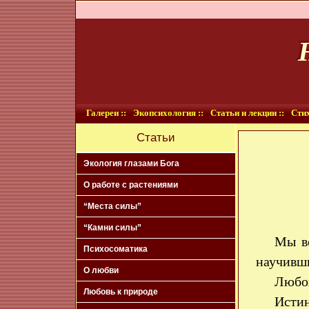
Галереи ::
Экопсихология ::
Статьи и лекции ::
Стих
Статьи
Экология глазами Бога
О работе с растениями
“Места силы”
“Камни силы”
Мы вс
Психосоматика
научивши
О любви
Любов
Любовь к природе
Истин