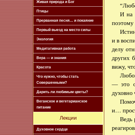
Живая природа и Бог
“Любо
Птицы
И на 
Прерванная песня… и покаяние
поэтому 
Первый выезд на место силы
Истин
Экология
и в восп
делу отн
Медитативная работа
других б
Вера — и знания
вижу, чт
Красота
Любов
Что нужно, чтобы стать
Совершенными?
— это о
духовно 
Дарить ли любимым цветы?
Помоч
Веганское и вегетарианское
питание
и… прос
Лекции
Ведь 
реагиров
Духовное сердце