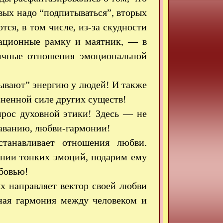
рвых надо “подпитываться”, вторых
тся, в том числе, из-за скудности
кационные рамку и маятник, — в
ничные отношения эмоциональной
сывают” энергию у людей! И также
зненной силе других существ!
рос духовной этики! Здесь — не
даванию, любви-гармонии!
танавливает отношения любви.
онии тонких эмоций, подарим ему
бовью!
ых направляет вектор своей любви
нная гармония между человеком и