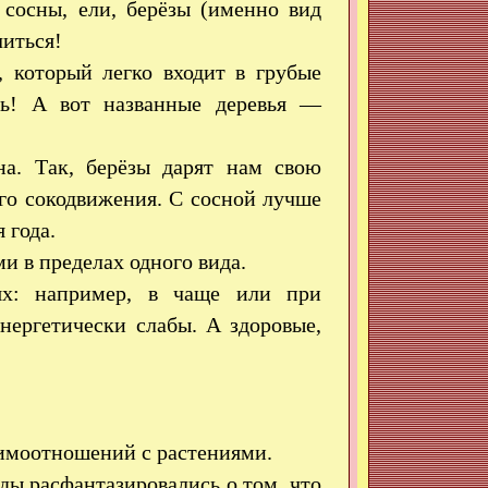
 сосны, ели, берёзы (именно вид
читься!
 который легко входит в грубые
ять! А вот названные деревья —
она. Так, берёзы дарят нам свою
го сокодвижения. С сосной лучше
 года.
и в пределах одного вида.
иях: например, в чаще или при
нергетически слабы. А здоровые,
аимоотношений с растениями.
ды расфантазировались о том, что