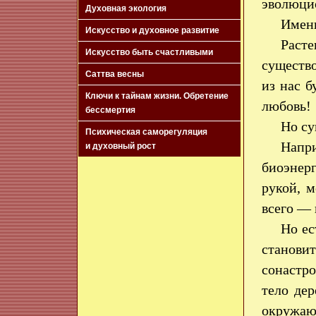
эволюцио
Духовная экология
Именн
Искусство и духовное развитие
Раст
Искусство быть счастливыми
существо
Саттва весны
из нас б
Ключи к тайнам жизни. Обретение
любовь!
бессмертия
Но су
Психическая саморегуляция
Напри
и духовный рост
биоэнер
рукой, м
всего — 
Но ес
станови
сонастро
тело де
окружающ