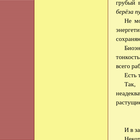
грубый 
берёза п
Не мо
энергет
сохраняю
Биоэн
тонкость
всего ра
Есть 
Так,
неадекв
растущие
И в з
Некот