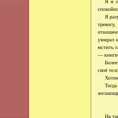
Я и 
спокойн
Я раз
тревогу
отношени
умирал и
мстить т
— книги 
Более
своё тел
Хотим
Тогда
желающи
На та