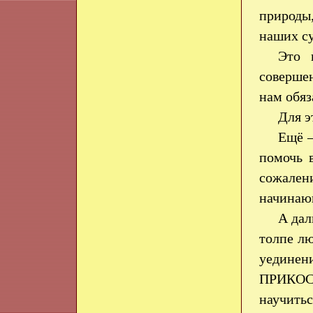
природы
наших с
Это 
совершен
нам обяз
Для э
Ещё —
помочь в
сожален
начинаю
А дал
толпе лю
уединен
ПРИКОС
научить