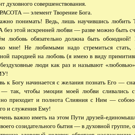
т духовного совершенствования.
РАСОТА — элемент Творение Бога.
ажно понимать! Ведь, лишь научившись любить 
А без этой искренней любви — разве можно быть с
ём любовь обязательно должна быть обоюдной! 
ко мне! Не любимыми надо стремиться стать
чной пародией на любовь (я имею в виду примитив
 бездуховные люди как раз и называют «любовь
МУ!
ь к Богу начинается с желания познать Его — сна
 — так, чтобы эмоции моей любви сливались 
нно приходит и полнота Слияния с Ним — собою-
го и служения Ему!
чень важно иметь на этом Пути друзей-единомыш
своего созидательного бытия — в духовной группе, 
твенно здоровый человек обретает наслаждение 