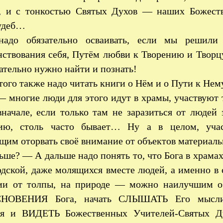
, и с тонкостью Святых Духов — наших Божеств
удеб…
надо обязательно осваивать, если мы решил
ствования себя, Путём любви к Творению и Творцу
ательно нужно найти и познать!
того также надо читать книги о Нём и о Пути к Нему
 многие люди для этого идут в храмы, участвуют 
начале, если только там не заразиться от людей 
ию, столь часто бывает… Ну а в целом, учас
щим оторвать своё внимание от объектов материал
ьше? — А дальше надо понять то, что Бога в храмах 
дской, даже молящихся вместе людей, а именно в 
ии от толпы, на природе — можно наилучшим об
НОВЕНИЯ Бога, начать СЛЫШАТЬ Его мысли, 
ся и ВИДЕТЬ Божественных Учителей-Святых 