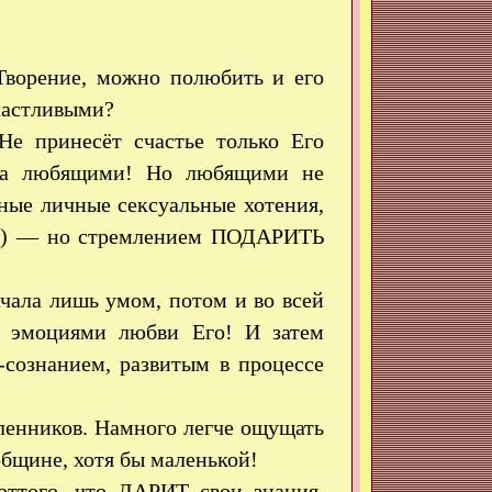
Творение, можно полюбить и его
частливыми?
Не принесёт счастье только Его
, а любящими! Но любящими не
ные личные сексуальные хотения,
ю») — но стремлением ПОДАРИТЬ
чала лишь умом, потом и во всей
с эмоциями любви Его! И затем
сознанием, развитым в процессе
ленников. Намного легче ощущать
общине, хотя бы маленькой!
оттого, что ДАРИТ свои знания,