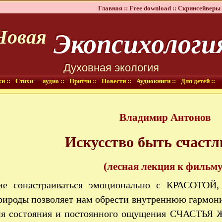
Главная ::
Free download ::
Скринсейверы 
Экопсихологи
Новая
Духовная экология
и ::
Стихи — аудио ::
Притчи ::
Повести ::
Аудиокниги ::
Для детей ::
Владимир Антонов
Искусство быть счаст
(лесная лекция к фильму
ие сонастраиваться эмоционально с КРАСО
рироды позволяет нам обрести внутреннюю гармони
ия состояния и постоянного ощущения СЧАСТЬЯ