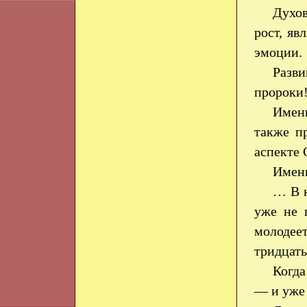
Духов
рост, яв
эмоции.
Разви
пророки
Именн
также п
аспекте 
Именн
… В к
уже не 
молодее
тридцать
Когда
— и уже