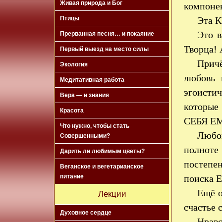
Живая природа и Бог
компонен
Птицы
Эта К
Это в
Прерванная песня… и покаяние
Творца! 
Первый выезд на место силы
Прич
Экология
любовь 
Медитативная работа
эгоисти
Вера — и знания
которые
Красота
СЕБЯ Е
Что нужно, чтобы стать
Любов
Совершенными?
полноте
Дарить ли любимым цветы?
постепе
Веганское и вегетарианское
питание
поиска Е
Ещё о
Лекции
счастье 
Духовное сердце
Нравс