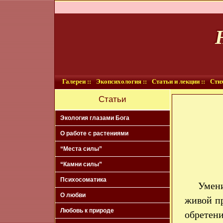
Галереи ::
Экопсихология ::
Статьи и лекции ::
Стих
Статьи
Экология глазами Бога
О работе с растениями
“Места силы”
“Камни силы”
Психосоматика
Умен
О любви
живой п
Любовь к природе
обретен