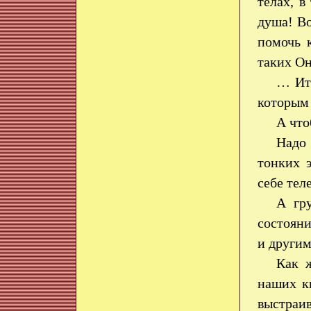
телах, 
душа! Во
помочь 
таких О
… Ита
которым 
А что
Надо 
тонких 
себе тел
А гру
состояни
и другим
Как ж
наших к
выстраив