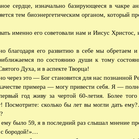
ное сердце, изначально базирующееся в чакре а
ляется тем биоэнергетическим органом, который п
вать именно его советовали нам и Иисус Христос,
!
о благодаря его развитию в себе мы обретаем и 
риближаемся по состоянию души к тому состоян
Святого Духа, и в аспекте Творца!
о через это — Бог становится для нас познанной Р
ачестве примера — могу привести себя. Я — полно
первый год живу за чертой 60-летия. Более то
т! Посмотрите: сколько бы лет вы могли дать ему
?
 ему было 59, я в последний раз слышал мнение п
 с бородой!»…