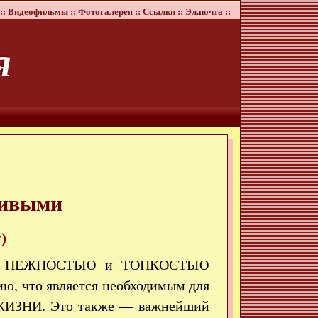
::
Видеофильмы ::
Фотогалерея ::
Ссылки ::
Эл.почта ::
я
ливыми
)
ТОЙ, НЕЖНОСТЬЮ и ТОНКОСТЬЮ
ю, что является необходимым для
 ЖИЗНИ. Это также — важнейший