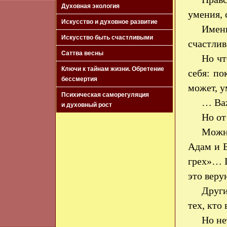
Духовная экология
умения, 
Искусство и духовное развитие
Именн
Искусство быть счастливыми
счастлив
Саттва весны
Но чт
Ключи к тайнам жизни. Обретение
себя: по
бессмертия
может, у
Психическая саморегуляция
… Важ
и духовный рост
Но от
Можно
Адам и 
грех»… П
это веру
Други
тех, кто
Но не