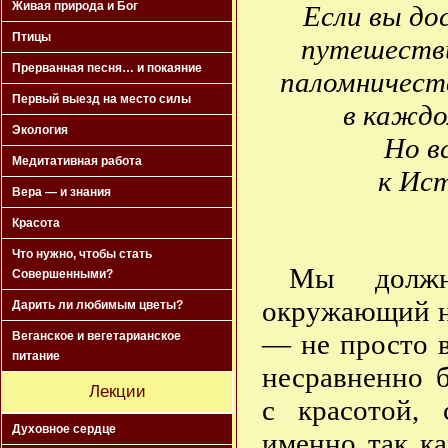
Живая природа и Бог
Если вы до
Птицы
путешестви
Прерванная песня… и покаяние
паломничест
Первый выезд на место силы
в каждо
Экология
Но в
Медитативная работа
к Ис
Вера — и знания
Красота
Что нужно, чтобы стать
Мы должн
Совершенными?
окружающий на
Дарить ли любимым цветы?
— не просто 
Веганское и вегетарианское
питание
несравненно б
Лекции
с красотой, 
Духовное сердце
именно так к