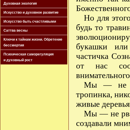
Духовная экология
Божественного
Искусство и духовное развитие
Но для этог
Искусство быть счастливыми
будь то трави
Саттва весны
эволюциониру
Ключи к тайнам жизни. Обретение
букашки или
бессмертия
частичка Созн
Психическая саморегуляция
и духовный рост
от нас соо
внимательного
Мы — не х
тропинка, ник
живые деревья
Мы — не рвё
создавали мни