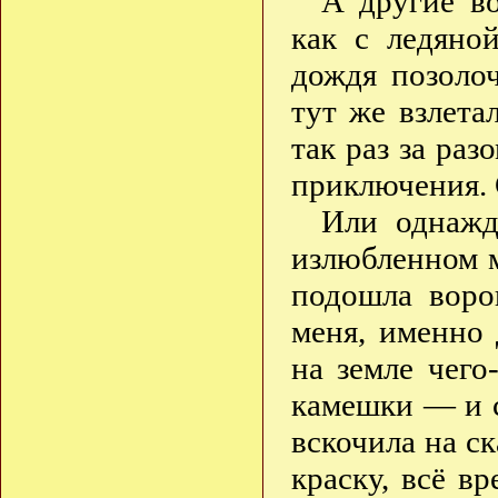
А другие во
как с ледяно
дождя позолоч
тут же взлет
так раз за раз
приключения. 
Или однажд
излюбленном м
подошла ворон
меня, именно 
на земле чего
камешки — и с
вскочила на с
краску, всё в