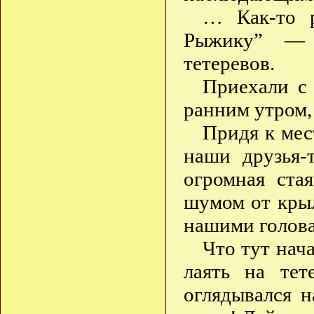
… Как-то р
Рыжику” — 
тетеревов.
Приехали с 
ранним утром, 
Придя к мес
наши друзья-
огромная ста
шумом от крыл
нашими голов
Что тут нач
лаять на те
оглядывался н