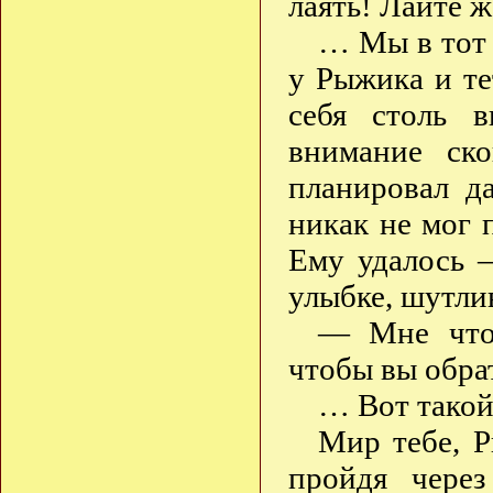
лаять! Лайте 
… Мы в тот в
у Рыжика и те
себя столь в
внимание ск
планировал д
никак не мог п
Ему удалось 
улыбке, шутли
— Мне что 
чтобы вы обра
… Вот такой
Мир тебе, 
пройдя чере