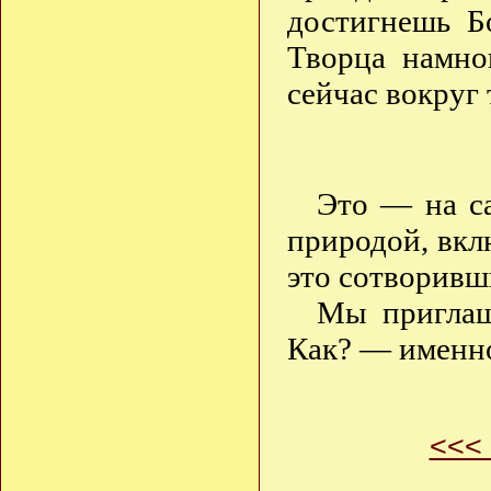
достигнешь Б
Творца намно
сейчас вокруг 
Это — на са
природой, вклю
это сотворивш
Мы приглаш
Как? — именно
<<<