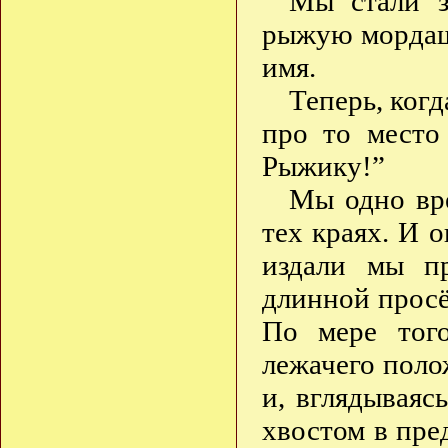
Мы стали з
рыжую мордашк
имя.
Теперь, когд
про то место
Рыжику!”
Мы одно вр
тех краях. И о
издали мы п
длинной прос
По мере тог
лежачего поло
и, вглядываяс
хвостом в пре