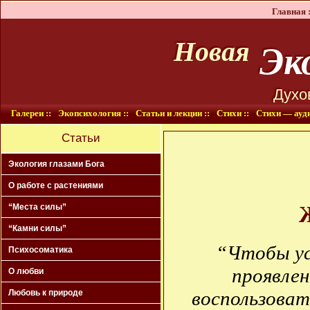
Главная :
Эко
Новая
Духо
Галереи ::
Экопсихология ::
Статьи и лекции ::
Стихи ::
Стихи — ауди
Статьи
Экология глазами Бога
О работе с растениями
“Места силы”
“Камни силы”
“Чтобы ус
Психосоматика
проявлен
О любви
воспользоват
Любовь к природе