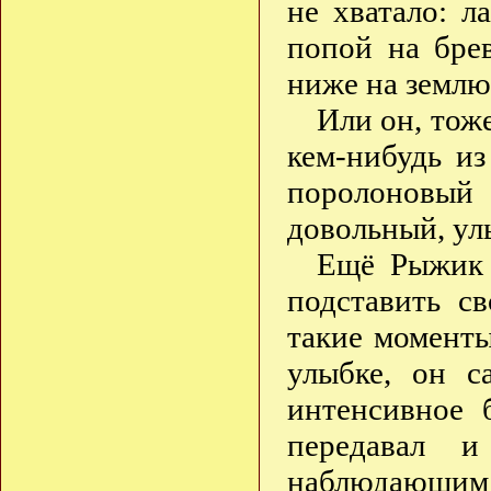
не хватало: л
попой на бре
ниже на землю
Или он, тож
кем-нибудь из
поролоновы
довольный, ул
Ещё Рыжик 
подставить с
такие моменты
улыбке, он с
интенсивное 
передавал и
наблюдающим 