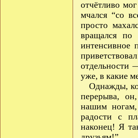
отчётливо мог
мчался “со вс
просто махал
вращался по 
интенсивное 
приветствов
отдельности —
уже, в какие м
Однажды, ко
перерыва, он
нашим ногам,
радости с п
наконец! Я т
друзьям!”