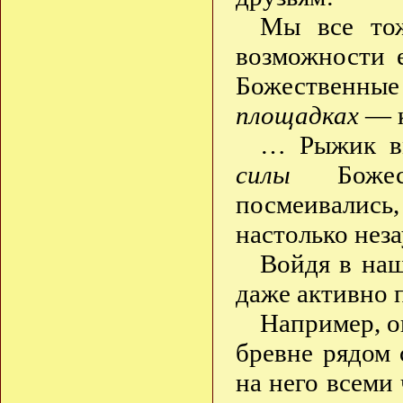
Мы все тож
возможности е
Божественн
площадках
— к
… Рыжик вм
силы
Божест
посмеивались
настолько нез
Войдя в наш
даже активно 
Например, о
бревне рядом 
на него всеми