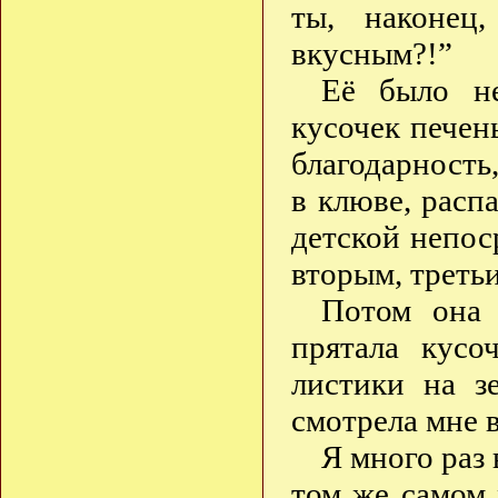
ты, наконец
вкусным?!”
Её было не
кусочек печен
благодарность
в клюве, расп
детской непос
вторым, треть
Потом она 
прятала кусо
листики на з
смотрела мне 
Я много раз 
том же самом 