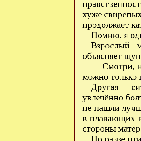
нравственнос
хуже свирепы
продолжает к
Помню, я од
Взрослый 
объясняет щуп
— Смотри, ни
можно только 
Другая с
увлечённо бол
не нашли лучш
в плавающих в
стороны мате
Но разве пт