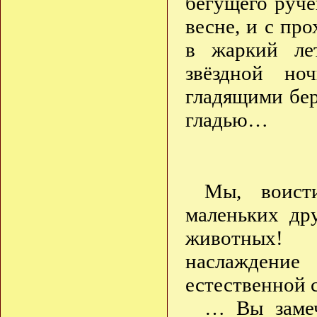
бегущего руче
весне, и с пр
в жаркий ле
звёздной но
гладящими бер
гладью…
Мы, воист
маленьких др
животных!
наслаждени
естественной 
… Вы замеч