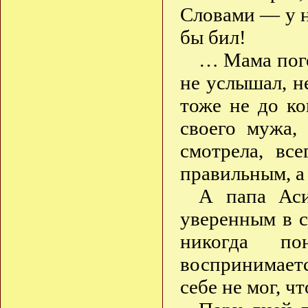
Словами — у н
бы бил!
… Мама пого
не услышал, н
тоже не до к
своего мужа,
смотрела, вс
правильным, а
А папа Аси
уверенным в с
никогда п
воспринимает
себе не мог, ч