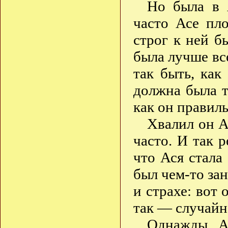
Но была в 
часто Асе пл
строг к ней б
была лучше вс
так быть, как
должна была та
как он правил
Хвалил он А
часто. И так р
что Ася стала 
был чем-то за
и страхе: вот 
так — случайно
Однажды А