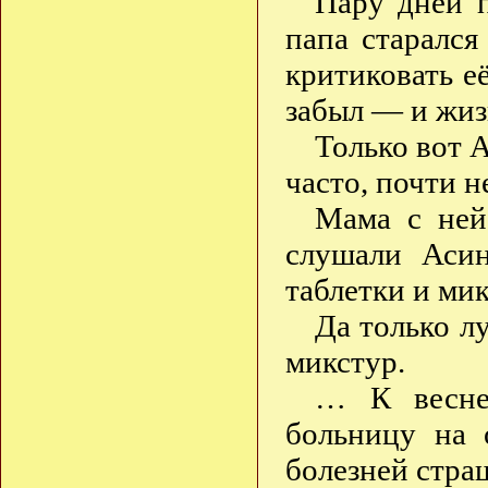
Пару дней п
папа старался
критиковать е
забыл — и жиз
Только вот А
часто, почти
Мама с ней
слушали Асин
таблетки и м
Да только л
микстур.
… К весне
больницу на 
болезней стра