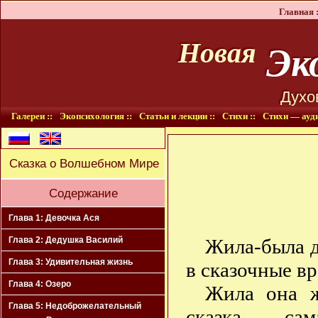
Главная :
Эко
Новая
Духо
Галереи ::
Экопсихология ::
Статьи и лекции ::
Стихи ::
Стихи — ауди
Сказка о Волшебном Мире
Содержание
Глава 1: Девочка Ася
Жила-была д
Глава 2: Дедушка Василий
Глава 3: Удивительная жизнь
в сказочные вр
Глава 4: Озеро
Жила она ж
Глава 5: Недоброжелательный
сказка — сам