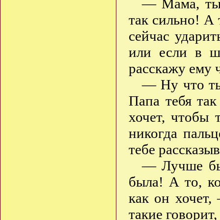
— Мама, ты 
так сильно! А 
сейчас ударит
или если в ш
расскажу ему 
— Ну что ты
Папа тебя так
хочет, чтобы 
никогда пальц
тебе рассказыв
— Лучше бы 
была! А то, к
как он хочет,
такие говорит,