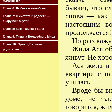
мальчик Витя
бывает, что с
Глава 6: Любовь и нелюбовь
снова — как 
Глава 7: О чистоте и радости —
снаружи и внутри
настоящим в
Глава 8: Какая бывает сила
продолжается!
Глава 9: Тишина Волшебного Мира
Но расскажу 
Глава 10: Приезд Витиных
Жила Ася об
родителей
живут. Не хор
Ася жила в
квартире с п
училась.
Вроде бы вн
доме, не так
говорится, жи