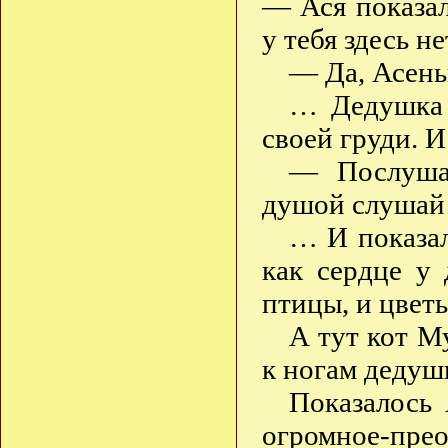
— Ася показал
у тебя здесь н
— Да, Асень
… Дедушка 
своей груди. 
— Послуша
душой слушай
… И показал
как сердце у
птицы, и цвет
А тут кот М
к ногам деду
Показалось
огромное-пре