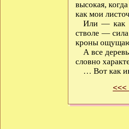
высокая, когд
как мои листоч
Или — как с
стволе — сила
кроны ощущаю
А все дерев
словно характ
… Вот как и
<<<