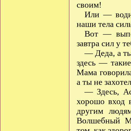
своим!
Или — води
наши тела сил
Вот — выпе
завтра сил у т
— Деда, а ты
здесь — такие
Мама говорила,
а ты не захот
— Здесь, Ас
хорошо вход 
другим людям
Волшебный Ми
том, как здоро