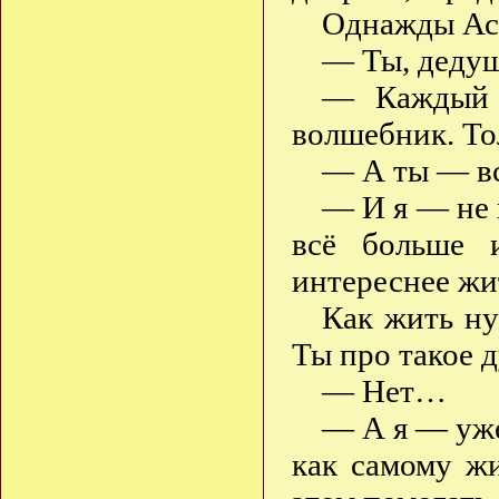
Однажды Ася
— Ты, дедуш
— Каждый 
волшебник. То
— А ты — вс
— И я — не 
всё больше 
интереснее жи
Как жить ну
Ты про такое 
— Нет…
— А я — уже
как самому жи