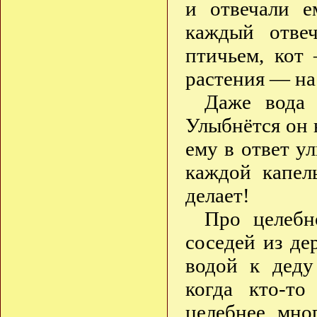
и отвечали е
каждый отве
птичьем, кот
растения — на
Даже вода 
Улыбнётся он 
ему в ответ у
каждой капел
делает!
Про целебн
соседей из де
водой к деду
когда кто-то
целебнее мно