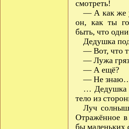
смотреть!
— А как же у
он, как ты г
быть, что одни
Дедушка под
— Вот, что 
— Лужа гряз
— А ещё?
— Не знаю
… Дедушка в
тело из сторон
Луч солнышк
Отражённое в
бы маленьких 