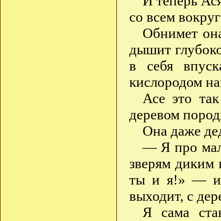
И теперь Ася
со всем вокру
Обнимет она
дышит глубоко
в себя впуск
кислородом на
Асе это так
деревом пород
Она даже де
— Я про мал
зверям диким 
ты и я!» — и
выходит, с де
Я сама ста