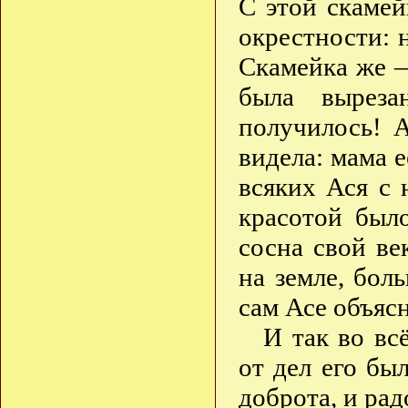
С этой скамей
окрестности: н
Скамейка же —
была выреза
получилось! 
видела: мама е
всяких Ася с 
красотой был
сосна свой век
на земле, бол
сам Асе объясн
И так во вс
от дел его был
доброта, и рад