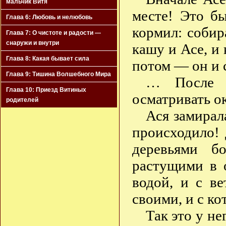
мальчик Витя
месте! Это бы
Глава 6: Любовь и нелюбовь
кормил: собир
Глава 7: О чистоте и радости —
снаружи и внутри
кашу и Асе, и
Глава 8: Какая бывает сила
потом — он и 
Глава 9: Тишина Волшебного Мира
… После з
Глава 10: Приезд Витиных
осматривать о
родителей
Ася замирал
происходило! 
деревьями б
растущими в о
водой, и с в
своими, и с к
Так это у не