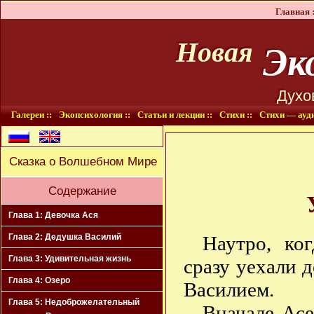
Главная :
Эко
Новая
Духо
Галереи ::
Экопсихология ::
Статьи и лекции ::
Стихи ::
Стихи — ауди
Сказка о Волшебном Мире
Содержание
Глава 1: Девочка Ася
Наутро, ко
Глава 2: Дедушка Василий
Глава 3: Удивительная жизнь
сразу уехали 
Глава 4: Озеро
Василием.
Глава 5: Недоброжелательный
Вначале Асе