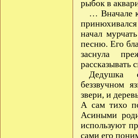
рыбок в аквари
… Вначале к
принюхивался 
начал мурчат
песню. Его бл
заснула пре
рассказывать с
Дедушка 
беззвучном я
звери, и дерев
А сам тихо п
Асиными роди
используют пр
сами его пони