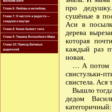
мальчик Витя
про дедушку
Глава 6: Любовь и нелюбовь
сушёные в пос
Глава 7: О чистоте и радости —
снаружи и внутри
Аси в посылк
Глава 8: Какая бывает сила
дерева выреза
Глава 9: Тишина Волшебного Мира
которая почт
Глава 10: Приезд Витиных
каждый раз п
родителей
новая.
… А потом с
свистульки-пт
свистела. Ася 
Вышло тогда
дедом Васи
категоричный: