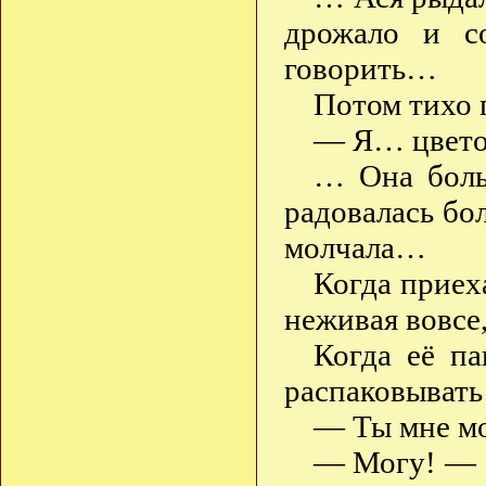
дрожало и со
говорить…
Потом тихо 
— Я… цвето
… Она больш
радовалась бол
молчала…
Когда приех
неживая вовсе,
Когда её па
распаковывать
— Ты мне мо
— Могу! — с