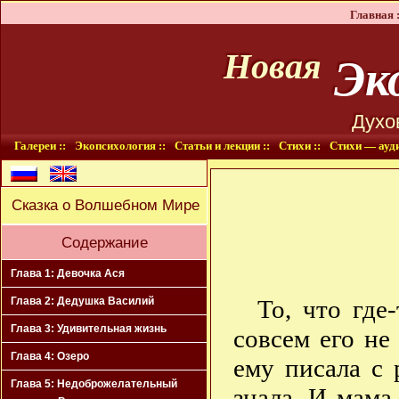
Главная :
Эко
Новая
Духо
Галереи ::
Экопсихология ::
Статьи и лекции ::
Стихи ::
Стихи — ауди
Сказка о Волшебном Мире
Содержание
Глава 1: Девочка Ася
То, что где
Глава 2: Дедушка Василий
Глава 3: Удивительная жизнь
совсем его не
Глава 4: Озеро
ему писала с 
Глава 5: Недоброжелательный
знала. И мама