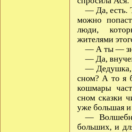
спросила Ася.
— Да, есть. 
можно попаст
люди, котор
жителями это
— А ты — зн
— Да, внучен
— Дедушка, 
сном? А то я 
кошмары час
сном сказки ч
уже большая и
— Волшебн
больших, и дл