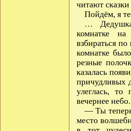
читают сказки
Пойдём, я т
… Дедушка
комнатке на
взбираться по 
комнатке было
резные полоч
казалась появи
причудливых д
улеглась, то
вечернее небо.
— Ты теперь
место волшебн
в тот чудес