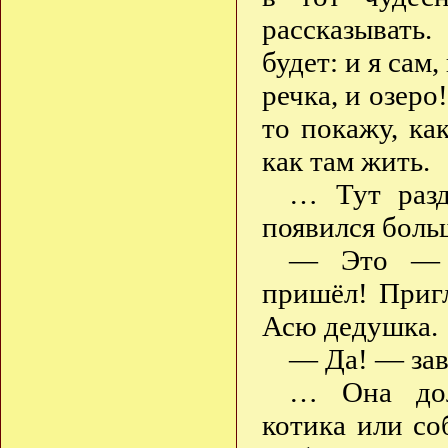
рассказывать.
будет: и я сам,
речка, и озеро
то покажу, ка
как там жить.
… Тут разд
появился боль
— Это — М
пришёл! Приг
Асю дедушка.
— Да! — за
… Она дол
котика или со