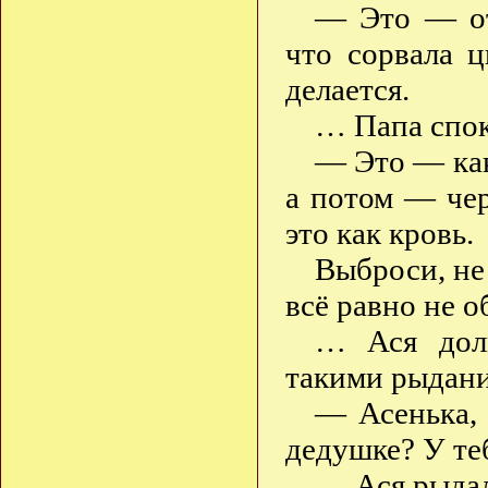
— Это — от 
что сорвала 
делается.
… Папа спок
— Это — как 
а потом — че
это как кровь.
Выброси, не
всё равно не о
… Ася долг
такими рыдани
— Асенька, 
дедушке? У те
… Ася рыдал