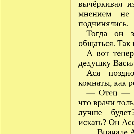
вычёркивал и
мнением не
подчинялись.
Тогда он 
общаться. Так
А вот тепе
дедушку Васил
Ася поздн
комнаты, как 
— Отец — о
что врачи тол
лучше будет
искать? Он Ас
… Вначале А