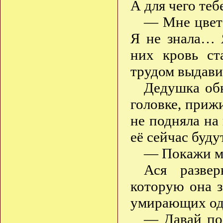
А для чего теб
— Мне цвет
Я не знала… 
них кровь с
трудом выдавил
Дедушка обн
головке, прижи
не подняла на 
её сейчас буд
— Покажи мн
Ася развер
которую она 
умирающих од
— Давай под