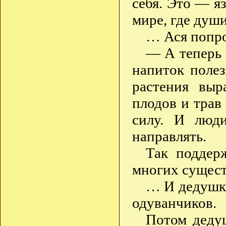
себя. Это — я
мире, где души
… Ася попро
— А теперь 
напиток поле
растения выр
плодов и трав 
силу. И люди
направлять.
Так поддер
многих сущест
… И дедушка
одуванчиков.
Потом дедуш