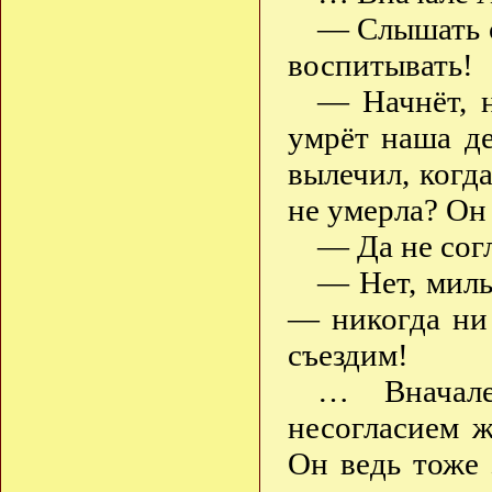
— Слышать о
воспитывать!
— Начнёт, 
умрёт наша д
вылечил, когда
не умерла? Он
— Да не сог
— Нет, милы
— никогда ни 
съездим!
… Вначале
несогласием ж
Он ведь тоже 