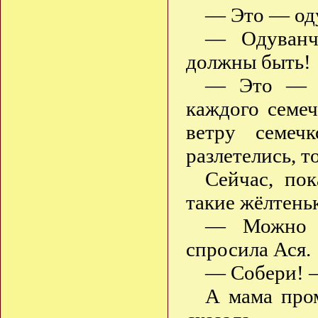
— Это — оду
— Одуванч
должны быть!
— Это — к
каждого семе
ветру семеч
разлетелись, т
Сейчас, по
такие жёлтень
— Можно я
спросила Ася.
— Собери! —
А мама пром