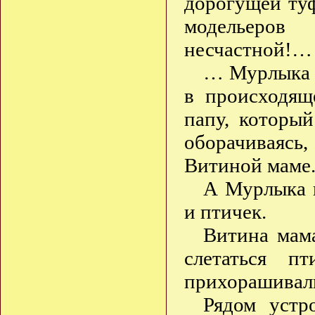
дорогущей туф
модельеро
несчастной!…
… Мурлыка и
в происходящ
папу, которы
оборачиваясь,
Витиной маме
А Мурлыка н
и птичек.
Витина мама
слетаться п
прихорашивали
Рядом устро