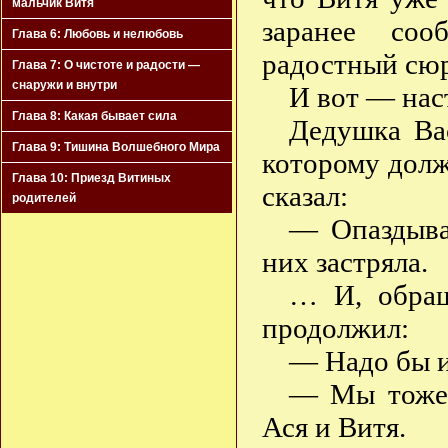
мальчик Витя
заранее соо
Глава 6: Любовь и нелюбовь
радостный сю
Глава 7: О чистоте и радости —
снаружи и внутри
И вот — нас
Глава 8: Какая бывает сила
Дедушка Вас
Глава 9: Тишина Волшебного Мира
которому дол
Глава 10: Приезд Витиных
сказал:
родителей
— Опаздыва
них застряла.
… И, обращ
продолжил:
— Надо бы и
— Мы тоже 
Ася и Витя.