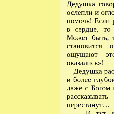
Дедушка гово
ослепли и огл
помочь! Если 
в сердце, то
Может быть, т
становится 
ощущают эт
оказались»!
Дедушка рас
и более глубо
даже с Богом 
рассказыват
перестанут…
… И тут де