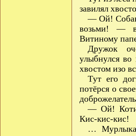
завилял хвосто
— Ой! Собак
возьми! — в
Витиному папе
Дружок оч
улыбнулся во
хвостом изо вс
Тут его до
потёрся о сво
доброжелатель
— Ой! Коти
Кис-кис-кис!
… Мурлыка 