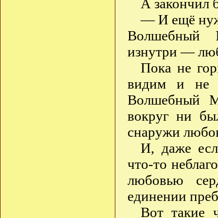
А закончил 
— И ещё нуж
Волшебный М
изнутри — люб
Пока не гор
видим и не 
Волшебный М
вокруг ни бы
снаружи любов
И, даже ес
что-то неблаг
любовью сер
единении преб
Вот такие 