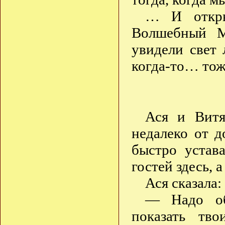
… И откры
Волшебный М
увидели свет
когда-то… тож
Ася и Витя
недалеко от 
быстро устав
гостей здесь, 
Ася сказала:
— Надо об
показать тво