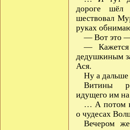
дороге шёл 
шествовал Му
руках обнима
— Вот это — 
— Кажется
дедушкиным з
Ася.
Ну а дальше
Витины ро
идущего им на
… А потом в
о чудесах Вол
Вечером ж