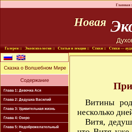
Главная :
Эко
Новая
Духо
Галереи ::
Экопсихология ::
Статьи и лекции ::
Стихи ::
Стихи — ауди
Сказка о Волшебном Мире
Содержание
При
Глава 1: Девочка Ася
Витины род
Глава 2: Дедушка Василий
Глава 3: Удивительная жизнь
несколько дней
Глава 4: Озеро
Витя, дедуш
Глава 5: Недоброжелательный
что Витя уже 