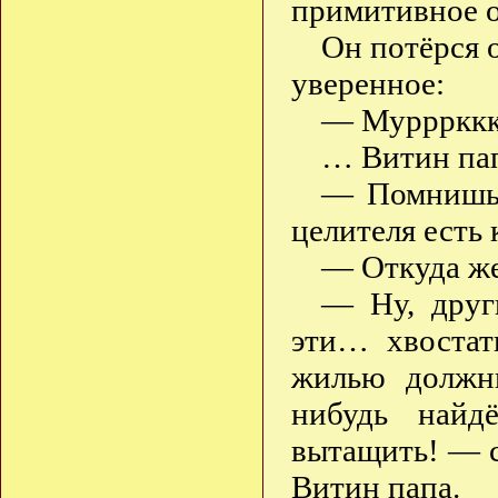
примитивное о
Он потёрся 
уверенное:
— Мурррккк
… Витин пап
— Помнишь, 
целителя есть 
— Откуда же
— Ну, друг
эти… хвостат
жилью должн
нибудь найд
вытащить! — с
Витин папа.