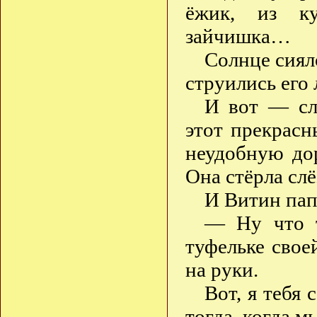
ёжик, из ку
зайчишка…
Солнце сиял
струились его 
И вот — сл
этот прекрасн
неудобную до
Она стёрла сл
И Витин па
— Ну что т
туфельке свое
на руки.
Вот, я тебя 
тогда, когда 