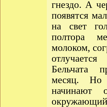
гнездо. А ч
появятся ма
на свет го
полтора м
молоком, сог
отлучаетс
Бельчата п
месяц. Но
начинают о
окружающий