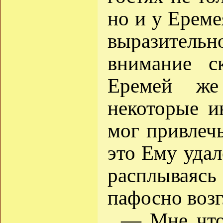
но и у Ереме
выразитель
внимание с
Еремей же
некоторые и
мог привлечь
это Ему удал
расплывая
пафосно возг
— Мне что