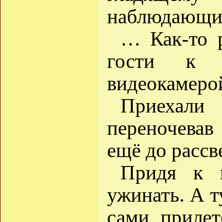
наблюдающи
… Как-то 
гости к 
видеокамеро
Приехал
переночевав
ещё до рассве
Придя к м
ужинать. А т
сами прилет