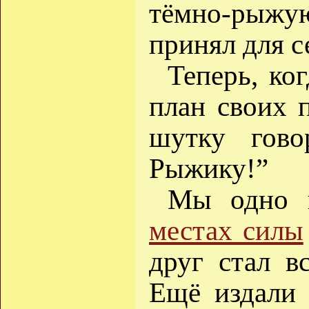
тёмно-рыжую
принял для с
Теперь, ко
план своих п
шутку гово
Рыжику!”
Мы одно в
местах силы
друг стал в
Ещё издали