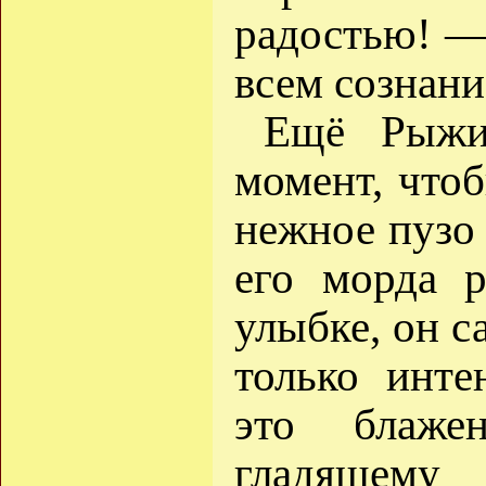
радостью! —
всем сознани
Ещё Рыжик
момент, чтоб
нежное пузо 
его морда р
улыбке, он с
только инте
это блаже
гладящему