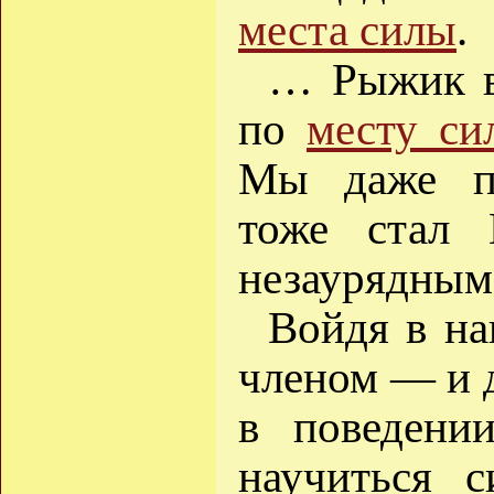
места силы
.
… Рыжик в
по
месту си
Мы даже по
тоже стал 
незаурядным 
Войдя в на
членом — и 
в поведени
научиться с