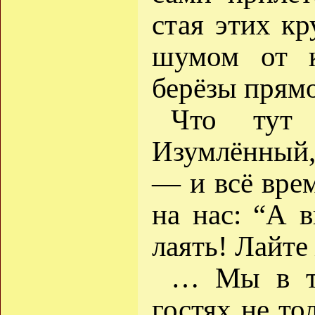
стая этих к
шумом от к
берёзы прям
Что тут 
Изумлённый, 
— и всё вре
на нас: “А 
лаять! Лайте
… Мы в то
гостях не то