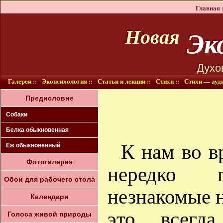
Главная :
Эко
Новая
Духо
Галереи ::
Экопсихология ::
Статьи и лекции ::
Стихи ::
Стихи — ауди
Предисловие
Собаки
Белка oбыкновенная
К нам во в
Ёж обыкновенный
Фотогалерея
нередко п
Обои для рабочего стола
незнакомые 
Календари
это всегд
Голоса живой природы