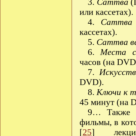
3.
Саттва
(
или кассетах).
4.
Саттва 
кассетах).
5.
Саттва в
6.
Места с
часов (на DVD 
7.
Искусст
DVD).
8.
Ключи к т
45 минут (на 
9… Также с
фильмы, в кот
[
25
] лекц