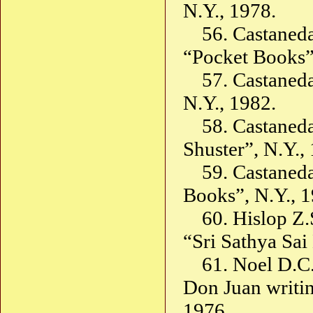
N.Y., 1978.
56. Castaned
“Pocket Books”
57. Castaned
N.Y., 1982.
58. Castaned
Shuster”, N.Y.,
59. Castaned
Books”, N.Y., 1
60. Hislop Z
“Sri Sathya Sai
61. Noel D.C.
Don Juan writin
1976.