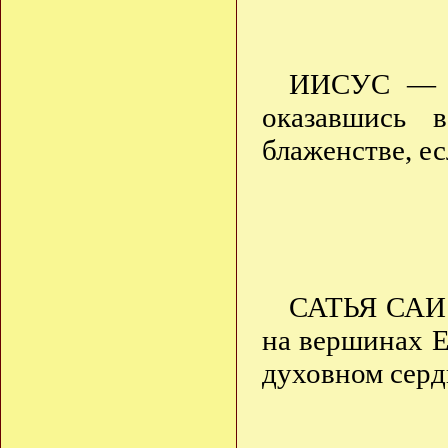
ИИСУС — п
оказавшись 
блаженстве, ес
САТЬЯ САИ 
на вершинах Е
духовном сердц