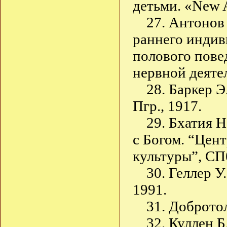
детьми. «New A
27. Антонов
раннего индив
полового пове
нервной деятел
28. Баркер 
Пгр., 1917.
29. Бхатия 
с Богом. “Цен
культуры”, СПб
30. Геллер У
1991.
31. Доброто
32. Куллен Б