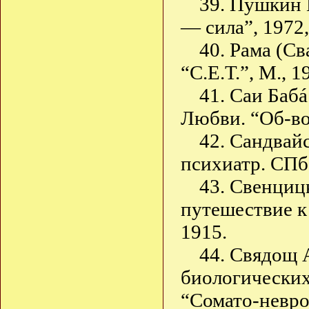
39. Пушкин 
— сила”, 1972,
40. Рама (С
“С.Е.Т.”, М., 1
41. Саи Баб
Любви. “Об-во
42. Сандвайс
психиатр. СПб.
43. Свенциц
путешествие к
1915.
44. Свядощ 
биологических
“Сомато-невро