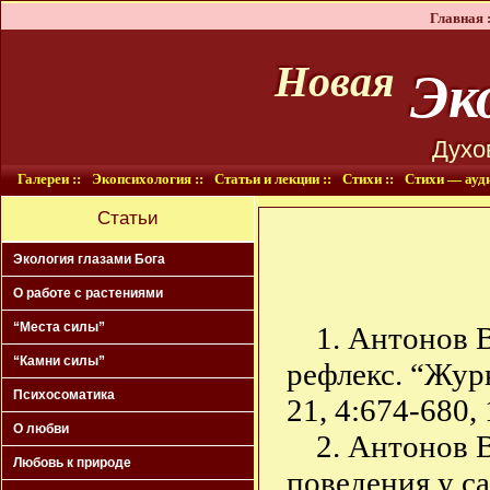
Главная :
Эко
Новая
Духо
Галереи ::
Экопсихология ::
Статьи и лекции ::
Стихи ::
Стихи — ауди
Статьи
Экология глазами Бога
О работе с растениями
“Места силы”
1. Антонов 
“Камни силы”
рефлекс. “Жур
Психосоматика
21, 4:674-680, 
О любви
2. Антонов 
Любовь к природе
поведения у с