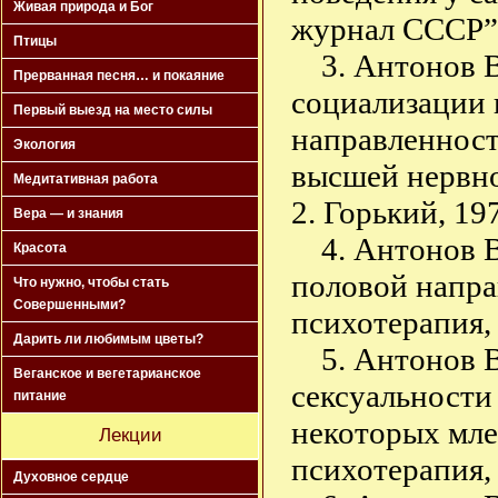
Живая природа и Бог
журнал СССР”, 
Птицы
3. Антонов 
Прерванная песня… и покаяние
социализации
Первый выезд на место силы
направленност
Экология
высшей нервной
Медитативная работа
2. Горький, 19
Вера — и знания
4. Антонов 
Красота
половой напра
Что нужно, чтобы стать
Совершенными?
психотерапия, 
Дарить ли любимым цветы?
5. Антонов 
Веганское и вегетарианское
сексуальности
питание
некоторых мле
Лекции
психотерапия, 
Духовное сердце