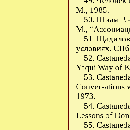
49. Человек 
М., 1985.
50. Шиам Р.
М., “Ассоциац
51. Щадилов
условиях. СПб.
52. Castaned
Yaqui Way of K
53. Castaneda
Conversations 
1973.
54. Castaneda
Lessons of Don 
55. Castaned