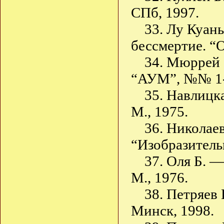
СПб, 1997.
33. Лу Куан
бессмертие. “О
34. Мюррей 
“АУМ”, №№ 1-
35. Навлицк
М., 1975.
36. Николае
“Изобразительн
37. Оля Б. 
М., 1976.
38. Петряев
Минск, 1998.