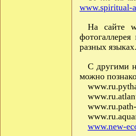
www.spiritual-a
На сайте w
фотогаллерея
разных языках
С другими н
можно познако
www.ru.pyth
www.ru.atlant
www.ru.path-
www.ru.aquar
www.new-eco