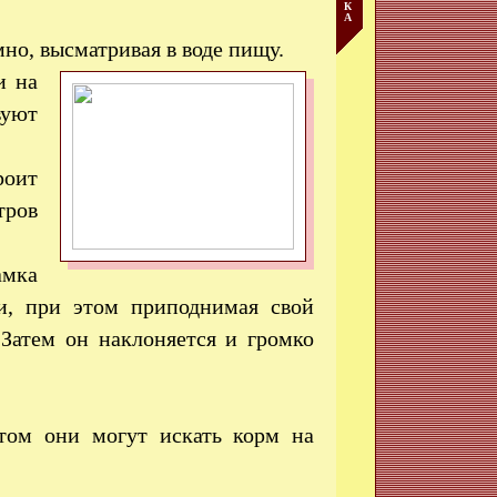
К
А
но, высматривая в воде пищу.
и на
вуют
роит
тров
амка
ки, при этом приподнимая свой
Затем он наклоняется и громко
том они могут искать корм на