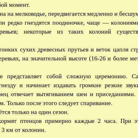
бой момент.
на на мелководье, передвигается медленно и бесшум
ли редко гнездятся поодиночке, чаще — колониям
ревьев; некоторые из таких колоний сущест
тонких сухих древесных прутьев и веток цапля ст
ревьях, на значительной высоте (16-26 и более ме
ие представляет собой сложную церемонию. С
гнезду и начинает издавать громкие резкие зву
мец отвечает вытягиванием шеи и приседаниями. 
. Только после этого следует спаривание.
ётся только на один сезон.
кормят птенцов примерно каждые 2 часа. При э
 3 км от колонии.