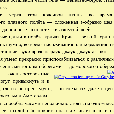
ые.
ная черта этой красивой птицы во время
ого плавного полёта — сложенная
г
-образно шея
зда она несёт в полёте с вытянутой шеей.
ые цапли в полёте кричат. Крик — резкий, хрипл
чень шумно, во время насиживания или кормления п
ртанные звуки вроде «фраук-джаук-джаук-ак-ак».
я умеет прекрасно приспосабливаться к различным
лоченными топкими берегами — до морского побере
о — очень осторожные
Grey he
огут привыкнуть и к
, где их не преследуют, они гнездятся даже в цен
окгольм и Амстердам.
я способна часами неподвижно стоять на одном мест
 её что-либо беспокоит, она вытягивает шею и о