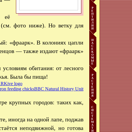
Р
Е
П
 её
Т
И
Л
 (см. фото ниже). Но ветку для
И
И
Н
ый: «фраарк». В колониях цапли
А
С
Е
тенцов — также издают «фраарк»
К
О
М
Ы
Е
 условиям обитания: от лесного
жья. Была бы пища!
Р
А
С
Т
Е
ron feeding chicks
BBC Natural History Unit
Н
И
Я
тре крупных городов: таких как,
С
И
С
Т
е, иногда на одной лапе, поджав
Е
М
А
стаётся неподвижной, но готова
Т
И