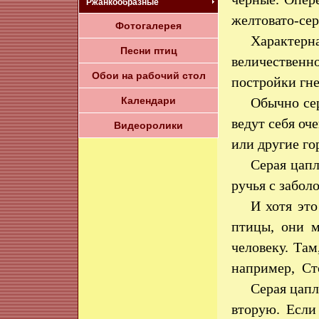
Ржанкообразные
желтовато-сер
Фотогалерея
Характер
Песни птиц
величественн
Обои на рабочий стол
постройки гне
Календари
Обычно сер
ведут себя о
Видеоролики
или другие го
Серая цапл
ручья с забо
И хотя эт
птицы, они м
человеку. Там
например, Ст
Серая цапл
вторую. Если