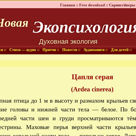
Главная ::
Free download ::
Скринсейверы 
Экопсихологи
Новая
Духовная экология
и ::
Стихи — аудио ::
Притчи ::
Повести ::
Аудиокниги ::
Для детей ::
Цапля серая
(Ardea cinerea)
пная птица до 1 м в высоту и размахом крыльев с
ние головы и нижней части тела — белое. По б
ередней части шеи и груди просматриваются тё
естрины. Маховые перья верхней части крыль
ение остальной части тела — пепельно-серое. Ла