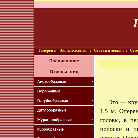
Галереи ::
Экопсихология ::
Статьи и лекции ::
Стих
Предисловие
Отряды птиц
Аистообразные
Воробьиные
Голубеобразные
Это — кру
1,5 м. Опере
Дятлообразные
головы, в п
Журавлеобразные
полоски и п
Курообразные
чёрные. Опер