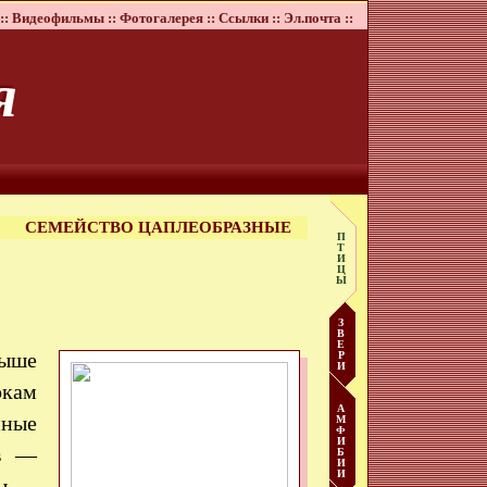
::
Видеофильмы ::
Фотогалерея ::
Ссылки ::
Эл.почта ::
я
СЕМЕЙСТВО ЦАПЛЕОБРАЗНЫЕ
П
Т
И
Ц
Ы
З
В
Е
выше
Р
И
окам
А
мные
М
Ф
И
ев —
Б
И
И
пы —