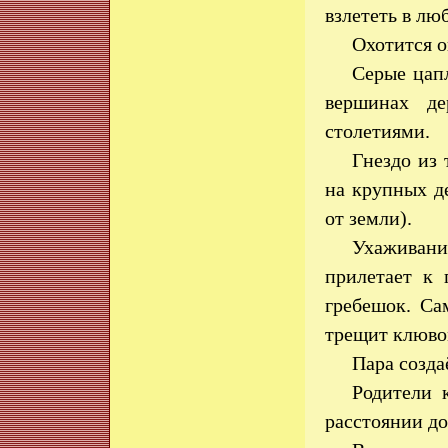
взлететь в лю
Охотится о
Серые цап
вершинах де
столетиями.
Гнездо из 
на крупных де
от земли).
Ухаживан
прилетает к 
гребешок. Са
трещит клювом
Пара созда
Родители 
расстоянии до