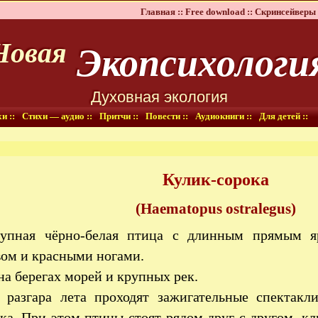
Главная ::
Free download ::
Скринсейверы 
Экопсихологи
Новая
Духовная экология
и ::
Стихи — аудио ::
Притчи ::
Повести ::
Аудиокниги ::
Для детей ::
Кулик-сорока
(Haematopus ostralegus)
упная чёрно-белая птица с длинным прямым я
ом и красными ногами.
на берегах морей и крупных рек.
 разгара лета проходят зажигательные спектакл
ка. При этом птицы стоят рядом друг с другом, к