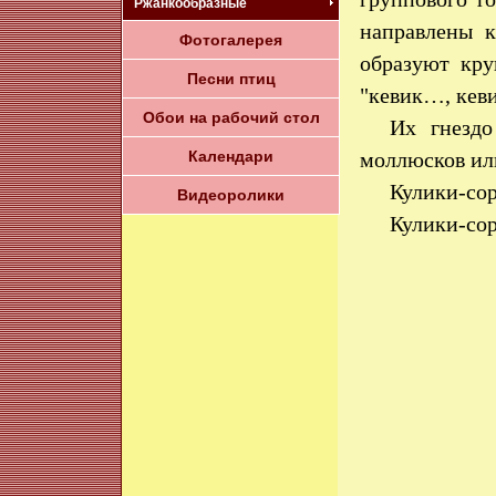
Ржанкообразные
направлены к
Фотогалерея
образуют кру
Песни птиц
"кевик…, кеви
Обои на рабочий стол
Их гнездо
Календари
моллюсков ил
Кулики-сор
Видеоролики
Кулики-сор