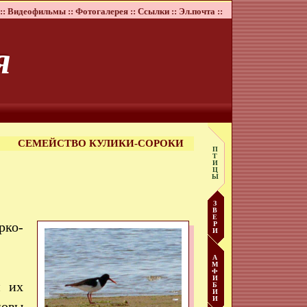
::
Видеофильмы ::
Фотогалерея ::
Ссылки ::
Эл.почта ::
я
СЕМЕЙСТВО КУЛИКИ-СОРОКИ
П
Т
И
Ц
Ы
З
В
Е
рко-
Р
И
А
М
Ф
И
и их
Б
И
И
лювы