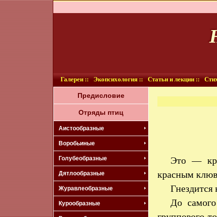
Галереи ::
Экопсихология ::
Статьи и лекции ::
Стих
Предисловие
Отряды птиц
Аистообразные
Воробьиные
Голубеобразные
Это — кр
красным клюв
Дятлообразные
Гнездится 
Журавлеобразные
До самого
Курообразные
группового то