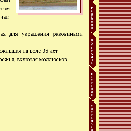
отом
Р
Е
П
чат:
Т
И
Л
И
И
ая для украшения раковинами
Н
А
С
Е
ожившая на воле 36 лет.
К
О
М
режья, включая моллюсков.
Ы
Е
Р
А
С
Т
Е
Н
И
Я
С
И
С
Т
Е
М
А
Т
И