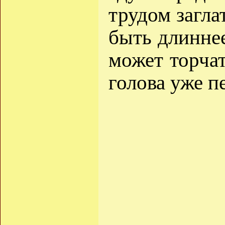
трудом загла
быть длиннее
может торчат
голова уже п