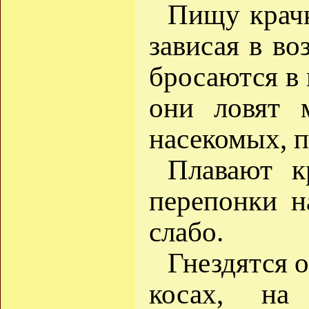
Пищу крачк
зависая в во
бросаются в 
они ловят 
насекомых, п
Плавают к
перепонки н
слабо.
Гнездятся 
косах, на