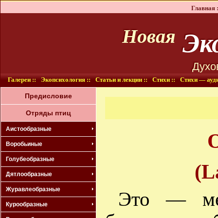
Главная :
Эко
Новая
Духо
Галереи ::
Экопсихология ::
Статьи и лекции ::
Стихи ::
Стихи — ауди
Предисловие
Отряды птиц
Аистообразные
О
Воробьиные
Голубеобразные
(L
Дятлообразные
Журавлеобразные
Это — ме
Курообразные