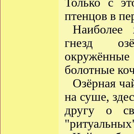
Только с эт
птенцов в пе
Наиболее 
гнезд оз
окружённые 
болотные коч
Озёрная чай
на суше, зде
другу о с
"ритуальных