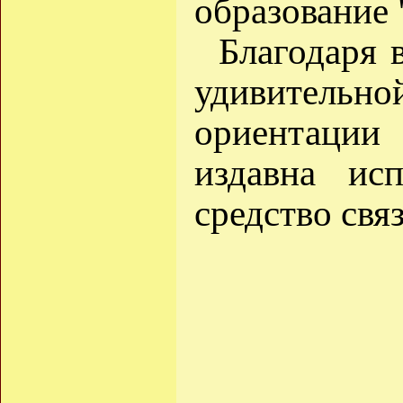
образование 
Благодаря 
удивител
ориентаци
издавна ис
средство связ