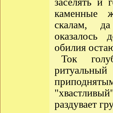
заселять и 
каменные 
скалам, д
оказалось 
обилия остаю
Ток голу
ритуальн
приподняты
"хвастливый"
раздувает гр