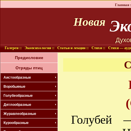
Главная :
Эко
Новая
Духо
Галереи ::
Экопсихология ::
Статьи и лекции ::
Стихи ::
Стихи — ауди
Предисловие
Отряды птиц
Аистообразные
Воробьиные
Голубеобразные
Дятлообразные
Журавлеобразные
Голубей 
Курообразные