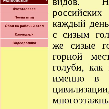
видов. Н
Ржанкообразные
Фотогалерея
российских
Песни птиц
каждый день
Обои на рабочий стол
с сизым гол
Календари
же сизые г
Видеоролики
горной мест
голуби, как
именно в 
цивилиза
многоэтажн