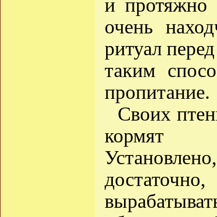
и протяжно 
очень наход
ритуал перед
таким спосо
пропитание.
Своих птен
кормят "
Установле
достаточн
вырабатыва