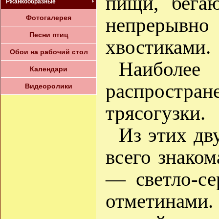
пищи, бегаю
Ржанкообразные
Фотогалерея
непрерывно
Песни птиц
хвостиками.
Обои на рабочий стол
Наиболе
Календари
распростр
Видеоролики
трясогузки.
Из этих дв
всего знаком
— светло-се
отметинами