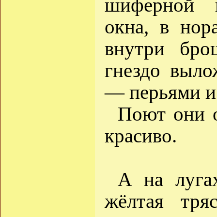
шиферной 
окна, в нор
внутри бро
гнездо выло
— перьями и
Поют они о
красиво.
А на луга
жёлтая тряс