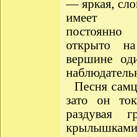
— яркая, сло
имеет п
постоянно
открыто н
вершине од
наблюдатель
Песня самц
зато он ток
раздувая 
крылышками 