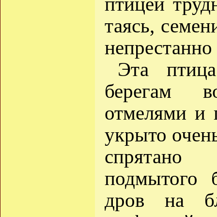
птицей трудн
таясь, семен
непрестанно 
Эта птиц
берегам в
отмелями и 
укрыто очен
спрятано
подмытого б
дров на б