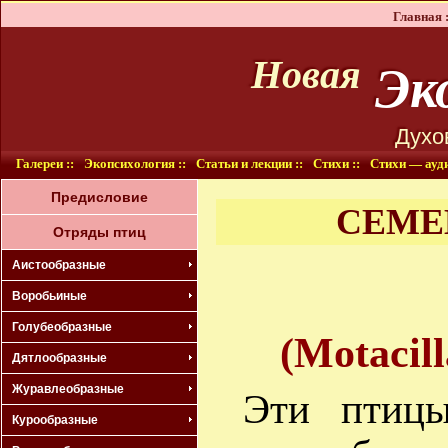
Главная :
Эко
Новая
Духо
Галереи ::
Экопсихология ::
Статьи и лекции ::
Стихи ::
Стихи — ауди
Предисловие
СЕМЕ
Отряды птиц
Аистообразные
Воробьиные
Голубеобразные
(Motacill
Дятлообразные
Журавлеобразные
Эти птиц
Курообразные