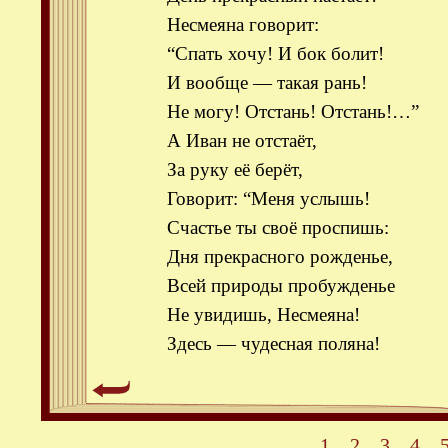
Несмеяна говорит:
“Спать хочу! И бок болит!
И вообще — такая рань!
Не могу! Отстань! Отстань!…”
А Иван не отстаёт,
За руку её берёт,
Говорит: “Меня услышь!
Счастье ты своё проспишь:
Дня прекрасного рожденье,
Всей природы пробужденье
Не увидишь, Несмеяна!
Здесь — чудесная поляна!
1
2
3
4