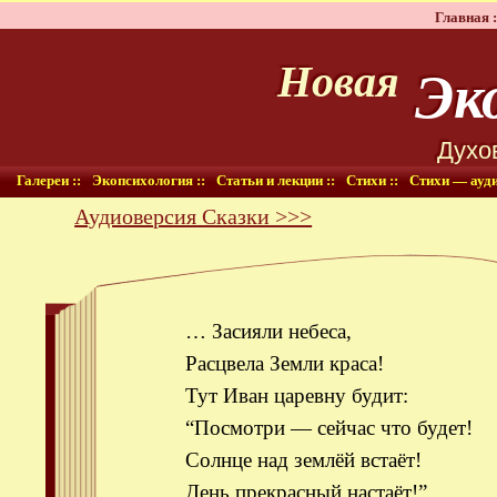
Главная :
Эко
Новая
Духо
Галереи ::
Экопсихология ::
Статьи и лекции ::
Стихи ::
Стихи — ауди
Аудиоверсия Сказки >>>
… Засияли небеса,
Расцвела Земли краса!
Тут Иван царевну будит:
“Посмотри — сейчас что будет!
Солнце над землёй встаёт!
День прекрасный настаёт!”