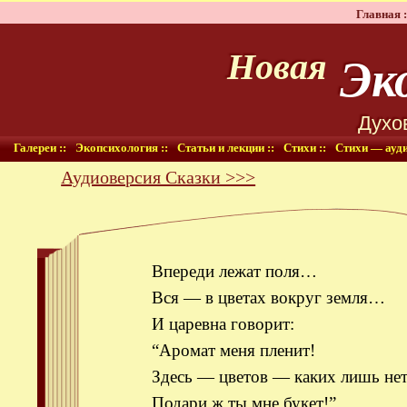
Главная :
Эко
Новая
Духо
Галереи ::
Экопсихология ::
Статьи и лекции ::
Стихи ::
Стихи — ауди
Аудиоверсия Сказки >>>
Впереди лежат поля…
Вся — в цветах вокруг земля…
И царевна говорит:
“Аромат меня пленит!
Здесь — цветов — каких лишь нет
Подари ж ты мне букет!”