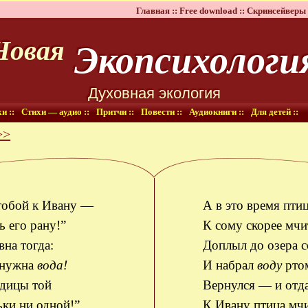
Главная ::
Free download ::
Скринсейверы 
Экопсихологи
Новая
Духовная экология
и ::
Стихи — аудио ::
Притчи ::
Повести ::
Аудиокниги ::
Для детей ::
>>
тобой к Ивану —
А в это время пти
ь его рану!”
К сому скорее мчи
вна тогда:
Доплыл до озера с
нужна
вода!
И набрал
воду
рто
одицы той
Вернулся — и отда
ьки ни одной!”
К Ивану птица мчи