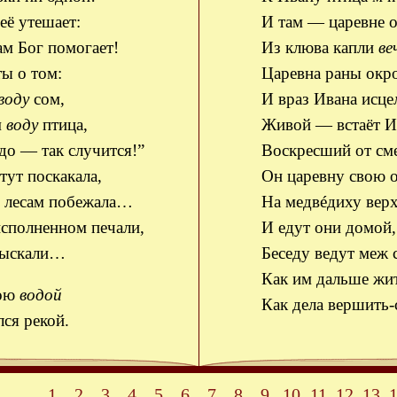
её утешает:
И там — царевне о
м Бог помогает!
Из клюва капли
ве
ты о том:
Царевна раны окр
воду
сом,
И враз Ивана исце
м
воду
птица,
Живой — встаёт И
до — так случится!”
Воскресший от см
тут поскакала,
Он царевну свою о
о лесам побежала…
На медвéдиху верх
исполненном печали,
И едут они домой,
тыскали…
Беседу ведут меж 
Как им дальше жи
ною
водой
Как дела вершить-
ся рекой.
1
2
3
4
5
6
7
8
9
10
11
12
13