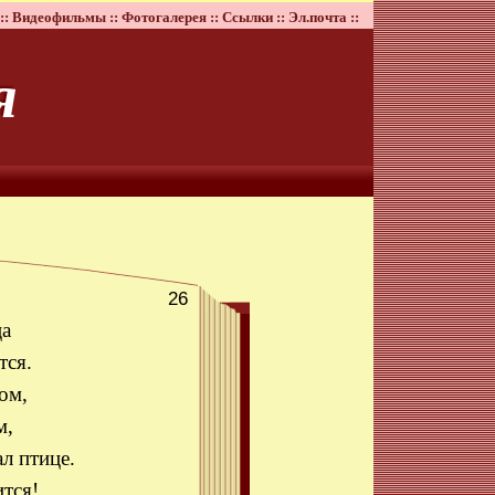
::
Видеофильмы ::
Фотогалерея ::
Ссылки ::
Эл.почта ::
я
26
ца
тся.
ом,
м,
л птице.
тся!