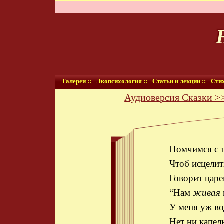
Галереи ::
Экопсихология ::
Статьи и лекции ::
Стих
Аудиоверсия Сказки >
Помчимся с 
Чтоб исцелит
Говорит царе
“Нам
живая
У меня уж в
Нет ни капел