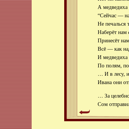
А медведиха 
“Сейчас — на
Не печалься 
Наберёт нам
Принесёт на
Всё — как на
И медведиха 
По полям, п
… И в лесу, 
Ивана они о
… За целеб
Сом отправил