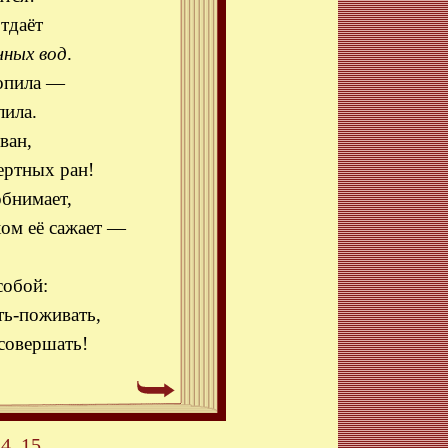
тдаёт
чных
вод
.
опила —
лила.
ван,
ертных ран!
бнимает,
ом её сажает —
собой:
ть-поживать,
совершать!
14
15