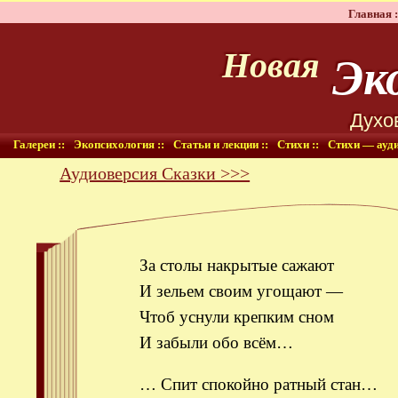
Главная :
Эко
Новая
Духо
Галереи ::
Экопсихология ::
Статьи и лекции ::
Стихи ::
Стихи — ауди
Аудиоверсия Сказки >>>
За столы накрытые сажают
И зельем своим угощают —
Чтоб уснули крепким сном
И забыли обо всём…
… Спит спокойно ратный стан…