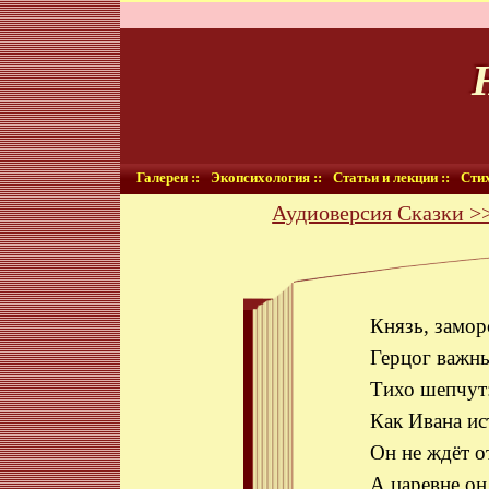
Галереи ::
Экопсихология ::
Статьи и лекции ::
Стих
Аудиоверсия Сказки >
Князь, замор
Герцог важны
Тихо шепчут:
Как Ивана ис
Он не ждёт о
А царевне он