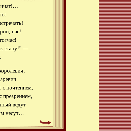
ричат!…
ть:
встречать!
рно, нас!
тотчас!
 к стану!” —
.
королевич,
царевич
 с почтением,
с презрением,
шный ведут
 им несут…