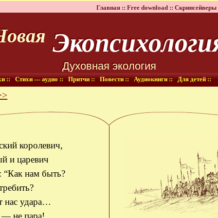
Главная ::
Free download ::
Скринсейверы 
Экопсихологи
Новая
Духовная экология
и ::
Стихи — аудио ::
Притчи ::
Повести ::
Аудиокниги ::
Для детей ::
>>
ский королевич,
й и царевич
 “Как нам быть?
требить?
т нас удара…
 — не пара!