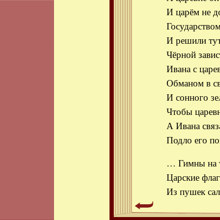
И царём не д
Государством
И решили тут
Чёрной завис
Ивана с царе
Обманом в св
И сонного зе
Чтобы царевн
А Ивана связ
Подло его п
… Гимны на 
Царские фла
Из пушек са