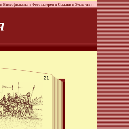
::
Видеофильмы ::
Фотогалерея ::
Ссылки ::
Эл.почта ::
я
21