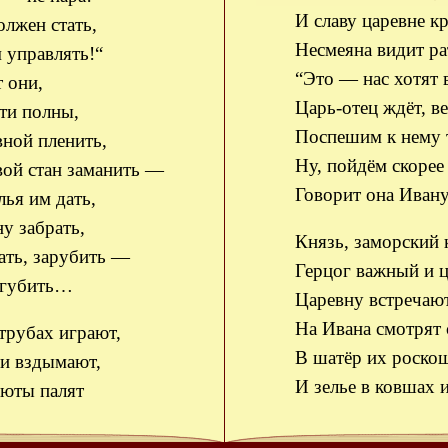
И славу царевне к
олжен стать,
Несмеяна видит ра
 управлять!“
“Это — нас хотят 
 они,
Царь-отец ждёт, ве
ти полны,
Поспешим к нему 
вной пленить,
Ну, пойдём скорее
ой стан заманить —
Говорит она Ивану
лья им дать,
у забрать,
Князь, заморский 
ать, зарубить —
Герцог важный и 
огубить…
Царевну встречают
На Ивана смотрят 
трубах играют,
В шатёр их роско
ги вздымают,
И зелье в ковшах
люты палят