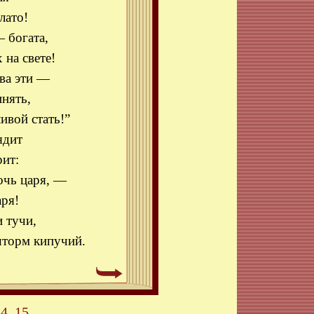
лато!
 богата,
 на свете!
тва эти —
инять,
ивой стать!”
ядит
ит:
очь царя, —
ря!
и тучи,
торм кипучий.
14
15