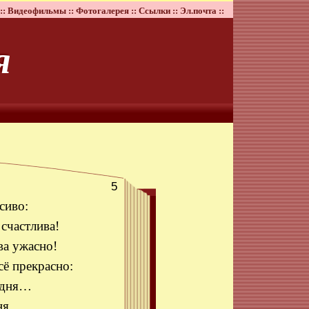
::
Видеофильмы ::
Фотогалерея ::
Ссылки ::
Эл.почта ::
я
5
сиво:
 счастлива!
ва ужасно!
сё прекрасно:
одня…
ня