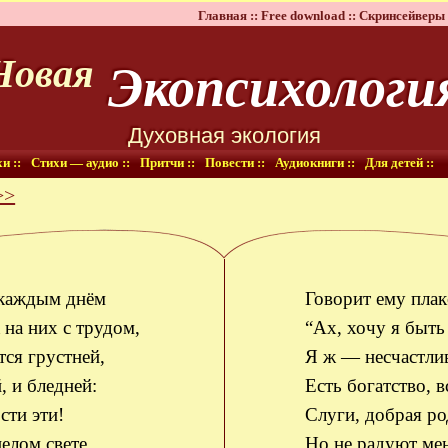
Главная ::
Free download ::
Скринсейверы 
Экопсихологи
Новая
Духовная экология
и ::
Стихи — аудио ::
Притчи ::
Повести ::
Аудиокниги ::
Для детей ::
>>
 каждым днём
Говорит ему плак
на них с трудом,
“Ах, хочу я быть
тся грустней,
Я ж — несчастли
, и бледней:
Есть богатство, в
сти эти!
Слуги, добрая р
елом свете
Но не радуют ме