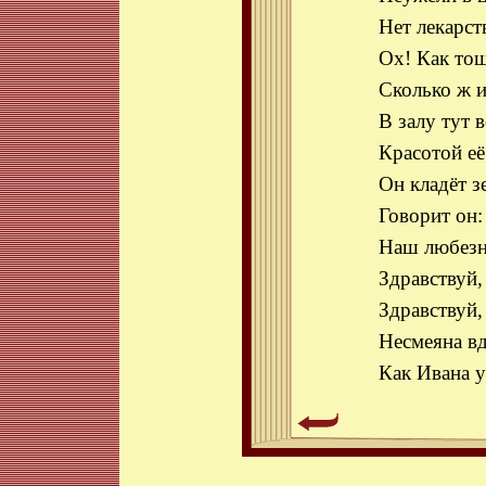
Нет лекарст
Ох! Как тош
Сколько ж и
В залу тут 
Красотой её
Он кладёт з
Говорит он:
Наш любезн
Здравствуй,
Здравствуй,
Несмеяна вд
Как Ивана у