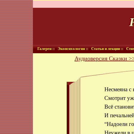
Галереи ::
Экопсихология ::
Статьи и лекции ::
Стих
Аудиоверсия Сказки >
Несмеяна с
Смотрит уж 
Всё станови
И печальней
“Надоели го
Неужели в ц