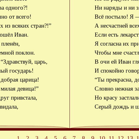
ва одного?!
Ни наряды и ни з
но от всего!
Всё постыло! Я —
х из всяких стран?!”
А несчастней всех
вошёл Иван.
Если есть лекарс
 пленён,
Я согласна их пр
емной поклон.
Чтобы мне счастл
 “Здравствуй, царь,
В очи ей Иван гл
ый государь!
И спокойно говор
 добрая царица!
“Ты прекрасна, д
 милая девица!”
Словно нежная за
руг привстала,
Но красу застлал
видала,
Серый дождь и ш
1
2
3
4
5
6
7
8
9
10
11
12
13