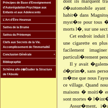
dont ils marquent tr
Principes de Base d'Enseignement
d�automobile ayant 
d'Autorégulation Psychique aux
Enfants et aux Adolescents
habit� dans Magnito
L'Art d'Être Heureux
myst�re pour tous � 
Sattva de la Brume
morts l�, sur une sect
Sattva du Printemps
Cet endroit induit
une cigarette en plu
Clefs aux Secrets de la Vie.
Accomplissement de l'Immortalité
facilement imagi
Conclusion Générale
particuli�rement penda
Bibliographie
Il y avait �galem
Schéma afin d�Étudier la Structure
d�prim�, sans person
de l'Absolu
m�me que nous l'ayon
ce village. Quand nou
maisons � moiti� en 
sont mortes � l�int�
Assur�ment, j�a