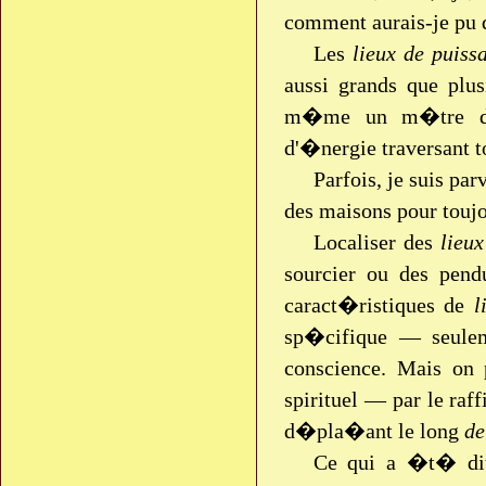
comment aurais-je pu 
Les
lieux de puiss
aussi grands que plu
m�me un m�tre de d
d'�nergie traversant to
Parfois, je suis pa
des maisons pour toujou
Localiser des
lieu
sourcier ou des pend
caract�ristiques de
l
sp�cifique — seule
conscience. Mais on
spirituel — par le raf
d�pla�ant le long
de
Ce qui a �t� dit 