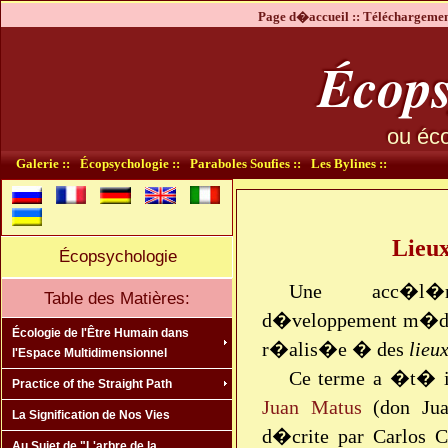
Page d�accueil ::
Téléchargement
Écops
ou éco
Galerie ::
Écopsychologie ::
Paraboles Soufies ::
Les Bylines ::
Lieux
Écopsychologie
Une acc�l�ra
Table des Matières:
d�veloppement m�dita
Écologie de l'Être Humain dans
r�alis�e � des
lieu
l'Espace Multidimensionnel
Ce terme a �t� in
Practice of the Straight Path
Juan Matus
(don Jua
La Signification de Nos Vies
d�crite par Carlos C
Au Sujet de "L'arbre de la