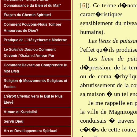
[
6
]). Ce terme d�note
Connaissance du Bien et du Mal"
caract�ristique
Étapes du Chemin Spirituel
sensiblement du nivea
Comment Pouvons-Nous Tomber
humains).
Amoureux de Dieu?
Les lieux de puissa
Pratique de L'Hésychasme Moderne
l'effet qu�ils produise
Le Soleil de Dieu
ou Comment
Devenir l'Océan d'Amour Pur
Les
lieux de pui
Comment Devrait-on Comprendre le
d�pression, de la ter
Mot
Dieu
ou de coma �thylique
Religion � Mouvements Religieux et
abrutissement de la c
Écoles
sa maison � un tel end
L'étroit Chemin
vers le But le Plus
Je me rappelle en 
Élevé
la ville de Magnitog
Atman et Kundalinî
conduisais � travers 
Servir Dieu
c�t�s de cette route, 
Art et Développement Spirituel