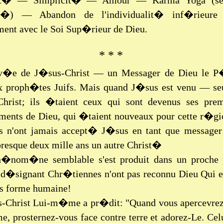
t� — Simplicit� — Amour — Karma Yoga (se
it�) — Abandon de l'individualit� inf�rieure
ment avec le Soi Sup�rieur de Dieu.
* * *
iv�e de J�sus-Christ — un Messager de Dieu le 
 proph�tes Juifs. Mais quand J�sus est venu — seul
rist; ils �taient ceux qui sont devenus ses premi
ments de Dieu, qui �taient nouveaux pour cette r�gio
les n'ont jamais accept� J�sus en tant que message
resque deux mille ans un autre Christ�
�nom�ne semblable s'est produit dans un proche pa
 d�signant Chr�tiennes n'ont pas reconnu Dieu Qui es
us forme humaine!
-Christ Lui-m�me a pr�dit: "Quand vous apercevrez
e, prosternez-vous face contre terre et adorez-Le. C