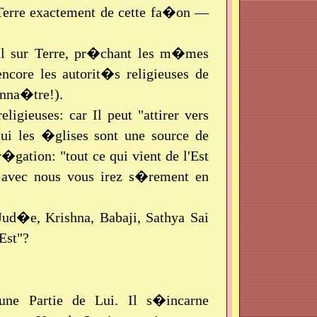
r Terre exactement de cette fa�on —
l sur Terre, pr�chant les m�mes
core les autorit�s religieuses de
onna�tre!).
igieuses: car Il peut "attirer vers
qui les �glises sont une source de
�gation: "tout ce qui vient de l'Est
as avec nous vous irez s�rement en
ud�e, Krishna, Babaji, Sathya Sai
'Est"?
une Partie de Lui. Il s�incarne