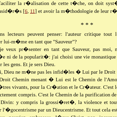
faciliter la r�alisation de cette t�che, on doit sys
onsid�r�s [
6
,
11
] et avoir la m�thodologie de leur r�
* * *
ins lecteurs peuvent penser: l'auteur critique tou
r lui-m�me en tant que "Sauveur"?
je veux pr�senter en tant que Sauveur, pas moi, m
ni de la popularit�: j'ai choisi une vie monastique 
r les gens. Et je sers Dieu.
, Dieu ne m�ne pas les infid�les � Lui par le Droit 
 Droit Chemin menant � Lui est le Chemin de l'Amou
�tres vivants, pour la Cr�ation et le Cr�ateur. C'est
ctement compris. C'est le Chemin de la purification d
s Divin: y compris la grossi�ret�, la violence et to
 l'�gocentrisme par un Dieucentrisme. Et tout cela est