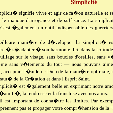
Simplicité
plicit� signifie vivre et agir de fa�on naturelle et se
, le manque d'arrogance et de suffisance. La simpli
C'est �galement un outil indispensable des guerriers
illeure mani�re de d�velopper la simplicit� est
re � s�adapter � son harmonie. Ici, dans la solitude 
uillage sur le visage, sans boucles d'oreilles, sans
me sans v�tements du tout — nous pouvons aimer
, acceptant l�aide de Dieu de la mani�re optimale, n
eaut� de la Cr�ation et dans l'Esprit Saint.
mplicit� est �galement belle en exprimant notre amou
l�amiti�, la tendresse et la franchise avec nos amis.
il est important de conna�tre les limites. Par exem
prennent pas et propager votre compr�hension de la "