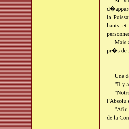
Si vo
d�appare
la Puiss
hauts, et
personnes
Mais 
pr�s de 
Une d
"Il y
"Notr
l'Absolu
"Afin
de la Con