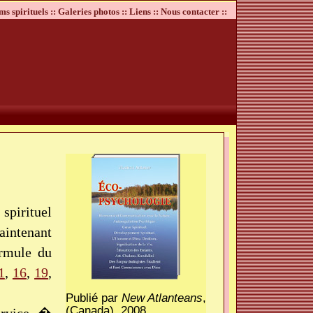
ms spirituels ::
Galeries photos ::
Liens ::
Nous contacter ::
pirituel
intenant
ormule du
1
,
16
,
19
,
Publié par
New Atlanteans
,
(Canada), 2008