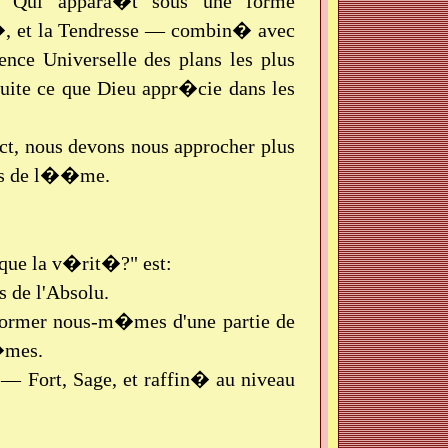
er Qui appara�t sous une forme
t�, et la Tendresse — combin� avec
nce Universelle des plans les plus
suite ce que Dieu appr�cie dans les
t, nous devons nous approcher plus
ues de l��me.
ue la v�rit�?" est:
 de l'Absolu.
sformer nous-m�mes d'une partie de
�mes.
— Fort, Sage, et raffin� au niveau