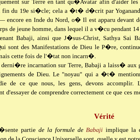
uement sur Terre en tant qu�Avatar afin d'aider les 
a fin du 19e si�cle; cela a �t� d�crit par Yoganand
 encore en Inde du Nord, o� Il est apparu devant d
orps de jeune homme, dans lequel il a v�cu pendant 1
enant Babaji, ainsi que J�sus-Christ, Sathya Sai Ba
Qui sont des Manifestations de Dieu le P�re, continu
is cette fois de l'�tat non incarn�.
derni�re incarnation sur Terre, Babaji a laiss� aux g
ignements de Dieu. Le "noyau" qui a �t� mentionn
die de ce que nous, les gens, devons accomplir. 
t d'essayer de comprendre correctement ce que ces mot
Vérité
�sente partie
de la formule de
Babaji
implique la 
on de la Conscience Universelle sont, quelle y est notr