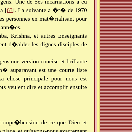
gens. Une de Ses incarnations a eu
a [
63
]. La suivante a �t� de 1970
es personnes en mat�rialisant pour
4 ann�es.
ba, Krishna, et autres Enseignants
ent d�aider les dignes disciples de
ens une version concise et brillante
� auparavant est une courte liste
La chose principale pour nous est
s veulent dire et accomplir ensuite
compr�hension de ce que Dieu et
e place, et qu'avons-nous exactement