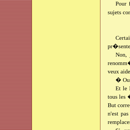
Pour 
sujets c
Certa
pr�sente
Non, 
renomm�e 
veux aide
� Oui
Et le
tous les 
But corre
n'est pa
remplacer