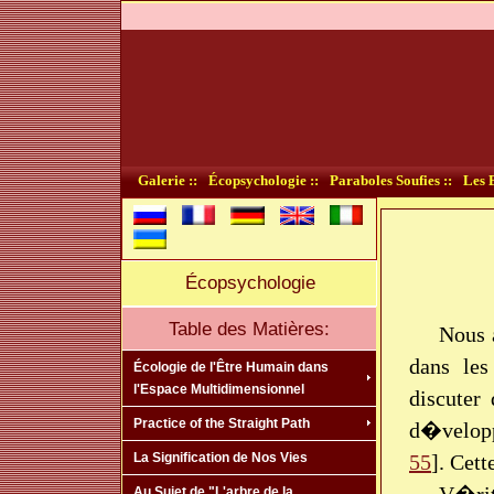
Galerie ::
Écopsychologie ::
Paraboles Soufies ::
Les B
Écopsychologie
Table des Matières:
Nous 
dans les
Écologie de l'Être Humain dans
l'Espace Multidimensionnel
discuter
Practice of the Straight Path
d�velopp
55
]. Cet
La Signification de Nos Vies
Au Sujet de "L'arbre de la