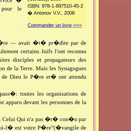
rvice �
ISBN: 978-1-897510-45-2
 pour le
� Antonov V.V., 2008
Commander un livre >>>
P�re — avait �t� pr�dite par de
ement certains Juifs l'ont reconnu
ers disciples et propagateurs des
n de la Terre. Mais les Synagogues
r de Dieu le P�re et� ont attendu
ss�: toutes les organisations de
t apparu devant les personnes de la
 Celui Qui n'a pas �t� con�u par
elui-l� est votre P�re"(�vangile de