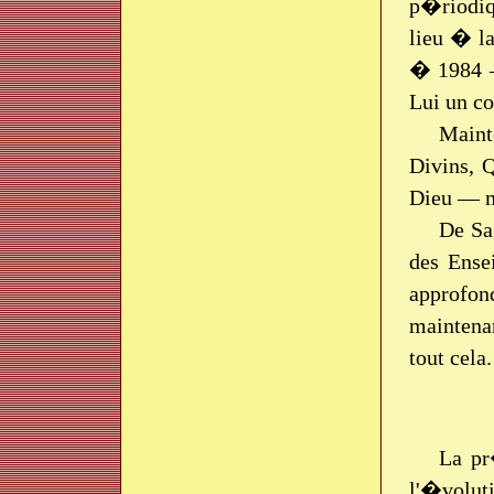
p�riodiq
lieu � l
� 1984 —
Lui un c
Maint
Divins, 
Dieu — ma
De Sa 
des Ense
approfon
maintenan
tout cela.
La pr
l'�voluti