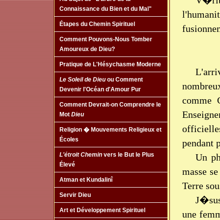
V�ri
Connaissance du Bien et du Mal"
l'human
Étapes du Chemin Spirituel
fusionne
Comment Pouvons-Nous Tomber
Amoureux de Dieu?
Pratique de L'Hésychasme Moderne
L'arr
Le Soleil de Dieu
ou Comment
nombreux
Devenir l'Océan d'Amour Pur
comme Ch
Comment Devrait-on Comprendre le
Enseigne
Mot
Dieu
officiel
Religion � Mouvements Religieux et
Écoles
pendant p
L'étroit Chemin
vers le But le Plus
Un ph
Élevé
masse se
Atman et Kundalinî
Terre so
Servir Dieu
J�sus
Art et Développement Spirituel
une femm