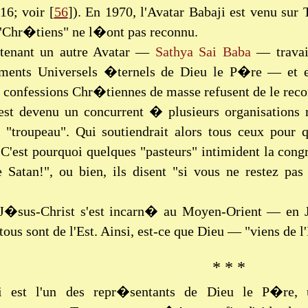
16; voir [
56
]). En 1970, l'Avatar Babaji est venu su
 "Chr�tiens" ne l�ont pas reconnu.
tenant un autre Avatar —
Sathya Sai Baba
— travai
ments Universels �ternels de Dieu le P�re — et en
s confessions Chr�tiennes de masse refusent de le rec
est devenu un concurrent � plusieurs organisations rel
r "troupeau". Qui soutiendrait alors tous ceux pour 
C'est pourquoi quelques "pasteurs" intimident la congr
 Satan!", ou bien, ils disent "si vous ne restez p
J�sus-Christ s'est incarn� au Moyen-Orient — en J
ous sont de l'Est. Ainsi, est-ce que Dieu — "viens de l
* * *
i est l'un des repr�sentants de Dieu le P�re, 