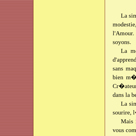
La sim
modestie
l'Amour. 
soyons.
La me
d'apprend
sans maq
bien m�
Cr�ateur
dans la b
La si
sourire, 
Mais 
vous com