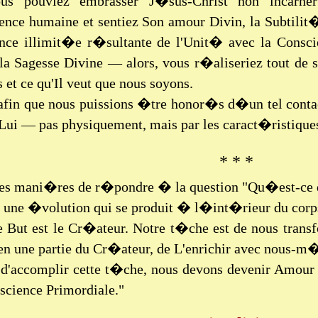
us pouviez embrasser J�sus-Christ non incarn
nce humaine et sentiez Son amour Divin, la Subtili
ance illimit�e r�sultante de l'Unit� avec la Conscie
 la Sagesse Divine — alors, vous r�aliseriez tout de 
 et ce qu'Il veut que nous soyons.
afin que nous puissions �tre honor�s d�un tel contac
Lui — pas physiquement, mais par les caract�ristiq
* * *
es mani�res de r�pondre � la question "Qu�est-ce q
 a une �volution qui se produit � l�int�rieur du corps
e But est le Cr�ateur. Notre t�che est de nous tran
 en une partie du Cr�ateur, de L'enrichir avec nous-m
 d'accomplir cette t�che, nous devons devenir Amour 
science Primordiale."