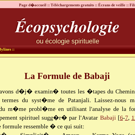
Page d�accueil ::
Téléchargements gratuits ::
Écrans de veille ::
Fil
Écopsychologie
ou écologie spirituelle
ylines ::
La Formule de Babaji
avons d�j� examin� toutes les �tapes du Chemin s
 termes du syst�me de Patanjali. Laissez-nous ma
 du m�me probl�me en utilisant l'analyse de la f
ement spirituel sugg�r� par l'Avatar
Babaji
[
6
-
7
,
1
te formule ressemble � ce qui suit: