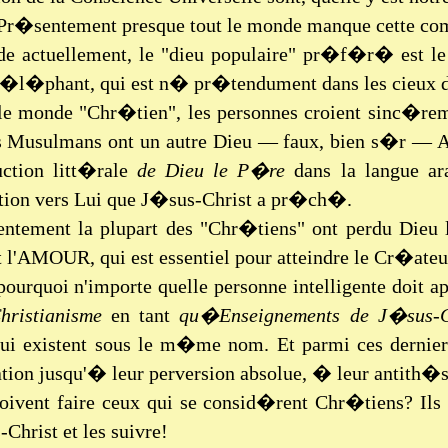
 Pr�sentement presque tout le monde manque cette c
de actuellement, le "dieu populaire" pr�f�r� est l
l�phant, qui est n� pr�tendument dans les cieux du r
le monde "Chr�tien", les personnes croient sinc�rem
es Musulmans ont un autre Dieu — faux, bien s�r — Al
uction litt�rale
de Dieu le P�re
dans la langue ar
tion vers Lui que J�sus-Christ a pr�ch�.
ntement la plupart des "Chr�tiens" ont perdu Di
t l'AMOUR, qui est essentiel pour atteindre le Cr�at
pourquoi n'importe quelle personne intelligente doit 
hristianisme
en tant
qu�Enseignements de J�sus-C
qui existent sous le m�me nom. Et parmi ces dernier
ion jusqu'� leur perversion absolue, � leur antith�s
oivent faire ceux qui se consid�rent Chr�tiens? Ils
Christ et les suivre!