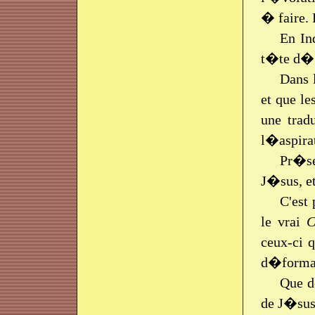
� faire.
En In
t�te d��
Dans 
et que l
une trad
l�aspira
Pr�se
J�sus, e
C'est 
le vrai
C
ceux-ci 
d�format
Que d
de J�sus-