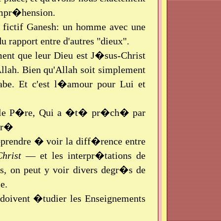
ompr�hension.
e fictif Ganesh: un homme avec une
apport entre d'autres "dieux".
ent que leur Dieu est J�sus-Christ
lah. Bien qu'Allah soit simplement
abe. Et c'est l�amour pour Lui et
eu le P�re, Qui a �t� pr�ch� par
eur�
apprendre � voir la diff�rence entre
hrist
— et les interpr�tations de
s, on peut y voir divers degr�s de
e.
 doivent �tudier les Enseignements