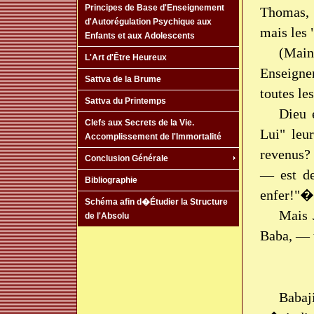
Principes de Base d'Enseignement
Thomas, 
d'Autorégulation Psychique aux
mais les
Enfants et aux Adolescents
(Main
L'Art d'Être Heureux
Enseigne
Sattva de la Brume
toutes le
Sattva du Printemps
Dieu 
Clefs aux Secrets de la Vie.
Lui" leu
Accomplissement de l'Immortalité
revenus? 
Conclusion Générale
— est de
Bibliographie
enfer!"�
Schéma afin d�Étudier la Structure
Mais 
de l'Absolu
Baba, — t
Babaj