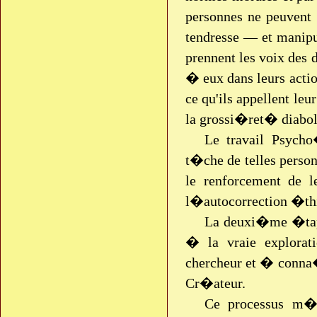
personnes ne peuvent p
tendresse — et manipu
prennent les voix des 
� eux dans leurs actio
ce qu'ils appellent leu
la grossi�ret� diabol
Le travail Psycho
t�che de telles person
le renforcement de l
l�autocorrection �th
La deuxi�me �tape
� la vraie explorati
chercheur et � conna�
Cr�ateur.
Ce processus m�