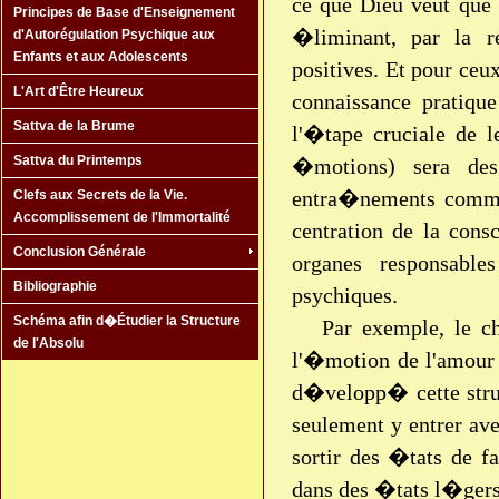
ce que Dieu veut que
Principes de Base d'Enseignement
�liminant, par la re
d'Autorégulation Psychique aux
Enfants et aux Adolescents
positives. Et pour ceu
L'Art d'Être Heureux
connaissance pratiqu
Sattva de la Brume
l'�tape cruciale de 
Sattva du Printemps
�motions) sera des
entra�nements comme
Clefs aux Secrets de la Vie.
Accomplissement de l'Immortalité
centration de la cons
Conclusion Générale
organes responsabl
Bibliographie
psychiques.
Schéma afin d�Étudier la Structure
Par exemple, le ch
de l'Absolu
l'�motion de l'amour
d�velopp� cette stru
seulement y entrer ave
sortir des �tats de f
dans des �tats l�gers