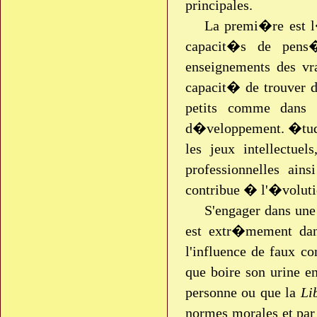
principales.
La premi�re est l
capacit�s de pens�
enseignements des vra
capacit� de trouver
petits comme dans 
d�veloppement. �tudie
les jeux intellectuel
professionnelles ain
contribue � l'�volut
S'engager dans une
est extr�mement dang
l'influence de faux c
que boire son urine e
personne ou que la
Li
normes morales et pa