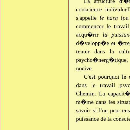
La structure d'�
conscience individue
s'appelle
le hara
(ou 
commencer le travail
acqu�rir
la puissan
d�velopp�e et �tre 
tenter dans la cul
psycho�nerg�tique, a
nocive.
C'est pourquoi le
dans le travail ps
Chemin. La capacit�
m�me dans les situa
savoir si l'on peut e
puissance de la consci