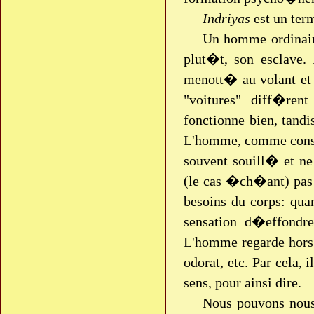
Indriyas
est un term
Un homme ordinaire
plut�t, son esclave
menott� au volant et
"voitures" diff�re
fonctionne bien, tand
L'homme, comme consci
souvent souill� et ne
(le cas �ch�ant) pas 
besoins du corps: quan
sensation d�effondre
L'homme regarde hors 
odorat, etc. Par cela, 
sens, pour ainsi dire.
Nous pouvons nous