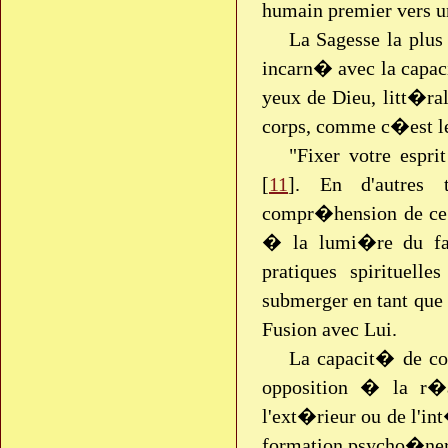
humain premier vers u
La Sagesse la plu
incarn� avec la capa
yeux de Dieu, litt�r
corps, comme c�est le
"Fixer votre espr
[
11
]. En d'autres 
compr�hension de ce 
� la lumi�re du fait
pratiques spirituel
submerger en tant que 
Fusion avec Lui.
La capacit� de con
opposition � la r�a
l'ext�rieur ou de l'in
formation psycho�nerg