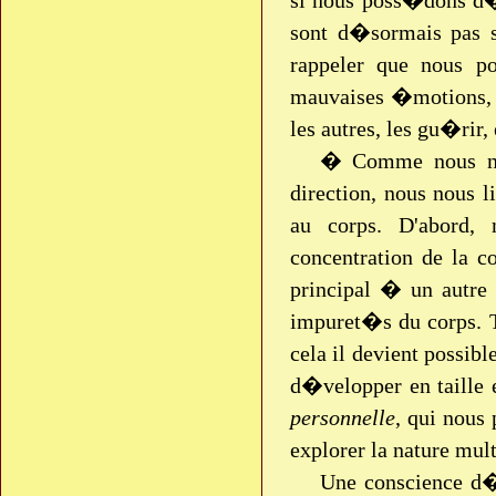
si nous poss�dons d
sont d�sormais pas s
rappeler que nous p
mauvaises �motions, 
les autres, les gu�rir,
� Comme nous nou
direction, nous nous
au corps. D'abord,
concentration de la 
principal � un autre
impuret�s du corps. 
cela il devient possib
d�velopper en taille 
personnelle
, qui nous
explorer la nature mul
Une conscience d�