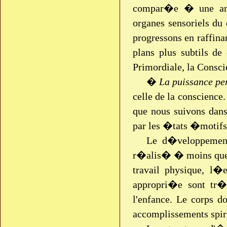
compar�e � une amib
organes sensoriels du
progressons en raffina
plans plus subtils d
Primordiale, la Consc
�
La puissance pe
celle de la conscience
que nous suivons dan
par les �tats �motifs
Le d�veloppemen
r�alis� � moins que n
travail physique, l�e
appropri�e sont tr�s
l'enfance. Le corps d
accomplissements spi