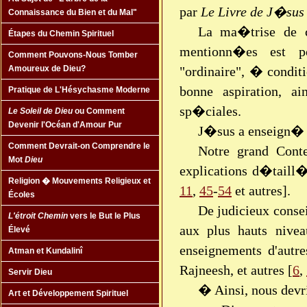
par
Le Livre de J�sus
Connaissance du Bien et du Mal"
La ma�trise de 
Étapes du Chemin Spirituel
mentionn�es est p
Comment Pouvons-Nous Tomber
"ordinaire", � condit
Amoureux de Dieu?
bonne aspiration, 
Pratique de L'Hésychasme Moderne
sp�ciales.
Le Soleil de Dieu
ou Comment
Devenir l'Océan d'Amour Pur
J�sus a enseign� 
Comment Devrait-on Comprendre le
Notre grand Con
Mot
Dieu
explications d�taill
Religion � Mouvements Religieux et
11
,
45
-
54
et autres].
Écoles
De judicieux cons
L'étroit Chemin
vers le But le Plus
aux plus hauts niv
Élevé
enseignements d'autre
Atman et Kundalinî
Rajneesh, et autres [
6
,
Servir Dieu
� Ainsi, nous dev
Art et Développement Spirituel