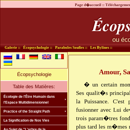
Page d�accueil ::
Téléchargement
Écops
ou éco
Galerie ::
Écopsychologie ::
Paraboles Soufies ::
Les Bylines ::
Amour, Sag
Écopsychologie
� un certain mo
Table des Matières:
Ses qualit�s principa
Écologie de l'Être Humain dans
la Puissance. C'est
l'Espace Multidimensionnel
fusionner avec Lui de
Practice of the Straight Path
trois param�tres fon
La Signification de Nos Vies
plus tard les m�mes 
Au Sujet de "L'arbre de la