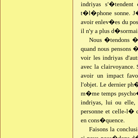
indriyas s'�tendent
t�l�phone sonne. J
avoir enlev�es du pos
il n'y a plus d�sormai
Nous �tendons �ga
quand nous pensons �
voir les indriyas d'au
avec la clairvoyance.
avoir un impact fa
l'objet. Le dernier p
m�me temps psycho�ne
indriyas, lui ou ell
personne et celle-l
en cons�quence.
Faisons la conclus