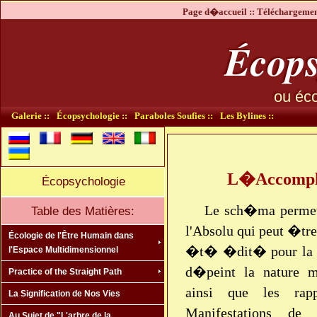
Page d�accueil ::
Téléchargement
Écops
ou éco
Galerie ::
Écopsychologie ::
Paraboles Soufies ::
Les Bylines ::
L�Accompli
Écopsychologie
Le sch�ma permett
Table des Matières:
l'Absolu qui peut �tre
Écologie de l'Être Humain dans
�t� �dit� pour la pr
l'Espace Multidimensionnel
d�peint la nature mu
Practice of the Straight Path
ainsi que les rap
La Signification de Nos Vies
Manifestations de
Au Sujet de "L'arbre de la