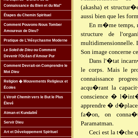
Connaissance du Bien et du Mal"
(akasha) et structur
aussi bien que les form
Étapes du Chemin Spirituel
En m�me temps, no
Comment Pouvons-Nous Tomber
Amoureux de Dieu?
structure de l'org
Pratique de L'Hésychasme Moderne
multidimensionnelle.
Le Soleil de Dieu
ou Comment
Son image concerne ce
Devenir l'Océan d'Amour Pur
Dans l'�tat incarn
Comment Devrait-on Comprendre le
le corps. Mais le pr
Mot
Dieu
connaissance progre
Religion � Mouvements Religieux et
acqu�rant la capacit
Écoles
conscience � l�in
L'étroit Chemin
vers le But le Plus
Élevé
apprendre � d�placer
Atman et Kundalinî
fa�on, on conna
Paramatman.
Servir Dieu
Ceci est la t�che 
Art et Développement Spirituel