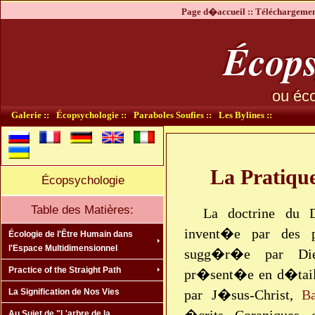
Page d�accueil ::
Téléchargement
Écops
ou éco
Galerie ::
Écopsychologie ::
Paraboles Soufies ::
Les Bylines ::
La Pratiqu
Écopsychologie
Table des Matières:
La doctrine du
invent�e par des 
Écologie de l'Être Humain dans
l'Espace Multidimensionnel
sugg�r�e par Di
Practice of the Straight Path
pr�sent�e en d�tail
par J�sus-Christ,
Ba
La Signification de Nos Vies
Au Sujet de "L'arbre de la