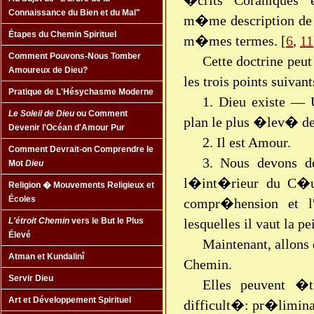
�crits Coraniques e
Connaissance du Bien et du Mal"
m�me description de 
Étapes du Chemin Spirituel
m�mes termes. [
6
,
11
Comment Pouvons-Nous Tomber
Cette doctrine peu
Amoureux de Dieu?
les trois points suivant
Pratique de L'Hésychasme Moderne
1. Dieu existe — 
Le Soleil de Dieu
ou Comment
plan le plus �lev� de
Devenir l'Océan d'Amour Pur
2. Il est Amour.
Comment Devrait-on Comprendre le
3. Nous devons d
Mot
Dieu
l�int�rieur du C�ur
Religion � Mouvements Religieux et
Écoles
compr�hension et l'
lesquelles il vaut la pe
L'étroit Chemin
vers le But le Plus
Élevé
Maintenant, allon
Atman et Kundalinî
Chemin.
Servir Dieu
Elles peuvent �t
Art et Développement Spirituel
difficult�: pr�limina