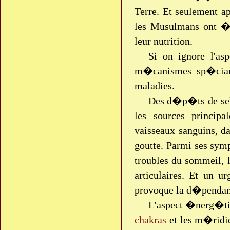
Terre. Et seulement a
les Musulmans ont �
leur nutrition.
Si on ignore l'as
m�canismes sp�ciau
maladies.
Des d�p�ts de sels 
les sources princip
vaisseaux sanguins, da
goutte. Parmi ses sym
troubles du sommeil, l
articulaires. Et un 
provoque la d�pendan
L'aspect �nerg�tiq
chakras
et les m�ridie