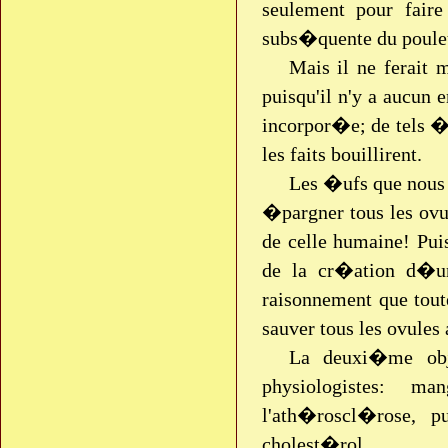
seulement pour fair
subs�quente du poulet
Mais il ne ferait
puisqu'il n'y a aucu
incorpor�e; de tels �uf
les faits bouillirent.
Les �ufs que nous 
�pargner tous les ovu
de celle humaine! Pui
de la cr�ation d�un
raisonnement que tou
sauver tous les ovules
La deuxi�me obj
physiologistes: m
l'ath�roscl�rose, 
cholest�rol.