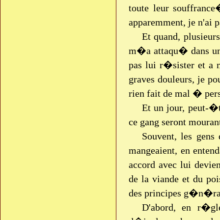
toute leur souffranc
apparemment, je n'ai p
Et quand, plusieur
m�a attaqu� dans une
pas lui r�sister et 
graves douleurs, je 
rien fait de mal � per
Et un jour, peut-�t
ce gang seront mouran
Souvent, les gens
mangeaient, en enten
accord avec lui devi
de la viande et du po
des principes g�n�rau
D'abord, en r�g