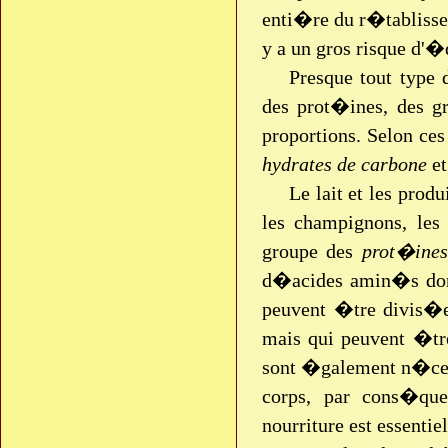
enti�re du r�tablissem
y a un gros risque d'
Presque tout type 
des prot�ines, des gr
proportions. Selon ces
hydrates de carbone
e
Le lait et les produ
les champignons, les 
groupe des
prot�ines
d�acides amin�s don
peuvent �tre divis�e
mais qui peuvent �tre
sont �galement n�cessa
corps, par cons�qu
nourriture est essenti