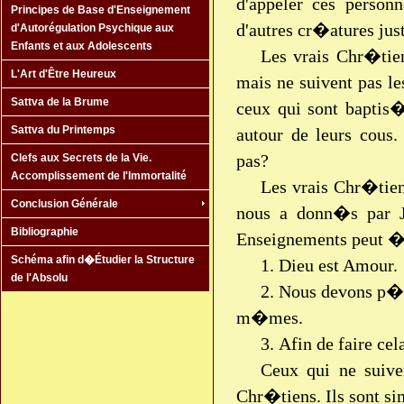
d'appeler ces person
Principes de Base d'Enseignement
d'autres cr�atures just
d'Autorégulation Psychique aux
Enfants et aux Adolescents
Les vrais Chr�tie
L'Art d'Être Heureux
mais ne suivent pas l
Sattva de la Brume
ceux qui sont baptis
Sattva du Printemps
autour de leurs cous.
pas?
Clefs aux Secrets de la Vie.
Accomplissement de l'Immortalité
Les vrais Chr�tien
Conclusion Générale
nous a donn�s par J
Bibliographie
Enseignements peut �
Schéma afin d�Étudier la Structure
1. Dieu est Amour.
de l'Absolu
2. Nous devons p�
m�mes.
3. Afin de faire c
Ceux qui ne suive
Chr�tiens. Ils sont si