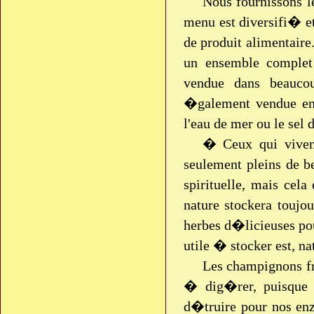
Nous fournissons 
menu est diversifi� et
de produit alimentair
un ensemble complet 
vendue dans beauco
�galement vendue en 
l'eau de mer ou le sel 
� Ceux qui vivent
seulement pleins de be
spirituelle, mais cel
nature stockera toujou
herbes d�licieuses pou
utile � stocker est, n
Les champignons fri
� dig�rer, puisque 
d�truire pour nos en