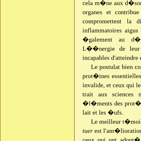
cela m�ne aux d�sord
organes et contrib
compromettent la d
inflammatoires aigus
�galement au d�ve
L��nergie de leur c
incapables d'atteindre
Le postulat bien co
prot�ines essentielle
invalide, et ceux qui 
trait aux sciences
�l�ments des prot�in
lait et les �ufs.
Le meilleur t�moig
tuer
est l'am�lioration
ceux qui ont adopt�