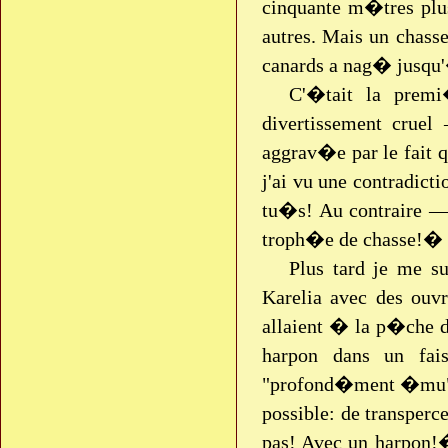
cinquante m�tres plu
autres. Mais un chasse
canards a nag� jusqu'�
C'�tait la prem
divertissement cru
aggrav�e par le fait q
j'ai vu une contradicti
tu�s! Au contraire — 
troph�e de chasse!�
Plus tard je me 
Karelia avec des ouvri
allaient � la p�che 
harpon dans un fai
"profond�ment �mu" 
possible: de transperc
pas! Avec un harpon!