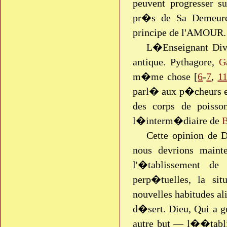
peuvent progresser su
pr�s de Sa Demeure 
principe de l'AMOUR.
L�Enseignant Div
antique. Pythagore,
G
m�me chose [
6
-
7
,
1
parl� aux p�cheurs et 
des corps de poiss
l�interm�diaire de
B
Cette opinion de 
nous devrions maint
l'�tablissement d
perp�tuelles, la si
nouvelles habitudes al
d�sert. Dieu, Qui a
autre but — l��tabli