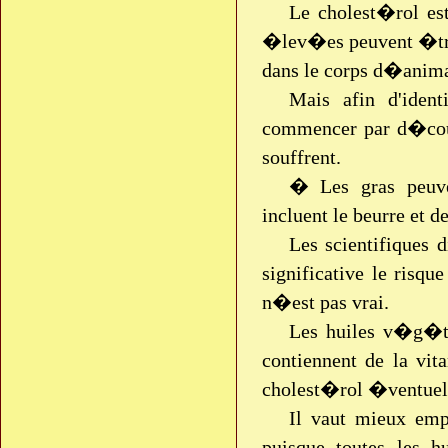
Le cholest�rol est
�lev�es peuvent �tre
dans le corps d�animaux
Mais afin d'ident
commencer par d�cou
souffrent.
� Les gras peuve
incluent le beurre et 
Les scientifiques
significative le risqu
n�est pas vrai.
Les huiles v�g�ta
contiennent de la vi
cholest�rol �ventuels.
Il vaut mieux empl
puisque toutes les 