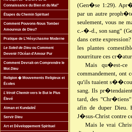
(Gen�se 1:29). Apr�s
Connaissance du Bien et du Mal"
par un autre proph�t
Étapes du Chemin Spirituel
seulement, vous ne ma
Comment Pouvons-Nous Tomber
c.-�-d., son sang" (Ge
Amoureux de Dieu?
dans cette expression
Pratique de L'Hésychasme Moderne
les plantes comestibl
Le Soleil de Dieu
ou Comment
Devenir l'Océan d'Amour Pur
nourriture ces cr�atur
Comment Devrait-on Comprendre le
Mais qu�est-ce 
Mot
Dieu
commandement, ont c
Religion � Mouvements Religieux et
qu'ils tuaient s��coul
Écoles
sang. Ils pr�tendaien
L'étroit Chemin
vers le But le Plus
tard, des "Chr�tien
Élevé
afin de duper Dieu. 
Atman et Kundalinî
J�sus-Christ contre c
Servir Dieu
Mais le vrai Chri
Art et Développement Spirituel