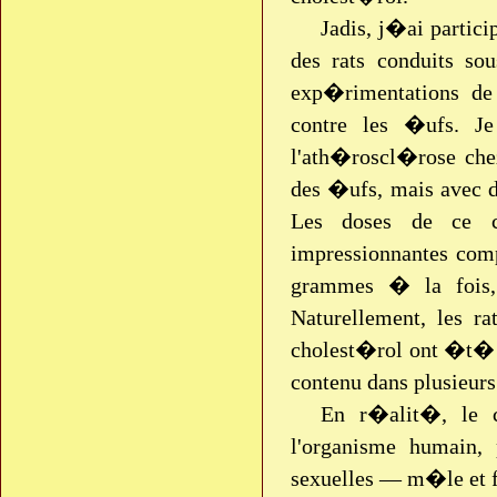
Jadis, j�ai partic
des rats conduits so
exp�rimentations de
contre les �ufs. J
l'ath�roscl�rose che
des �ufs, mais avec 
Les doses de ce c
impressionnantes comp
grammes � la fois, p
Naturellement, les r
cholest�rol ont �t� 
contenu dans plusieur
En r�alit�, le c
l'organisme humain, 
sexuelles — m�le et 