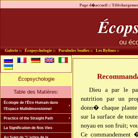
Page d�accueil ::
Téléchargement
Écops
ou éco
Galerie ::
Écopsychologie ::
Paraboles Soufies ::
Les Bylines ::
Recommandat
Écopsychologie
Dieu a par le p
Table des Matières:
nutrition par un pr
Écologie de l'Être Humain dans
donn� chaque plante 
l'Espace Multidimensionnel
sur la surface de toute
Practice of the Straight Path
noyau en son fruit; v
La Signification de Nos Vies
Ce commandement �ta
Au Sujet de "L'arbre de la