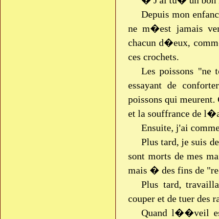
� J'ai tu� un bon
Depuis mon enfanc
ne m�est jamais ve
chacun d�eux, comment
ces crochets.
Les poissons "ne 
essayant de conforte
poissons qui meurent. 
et la souffrance de l
Ensuite, j'ai comme
Plus tard, je suis 
sont morts de mes main
mais � des fins de "r
Plus tard, travail
couper et de tuer des 
Quand l��veil es