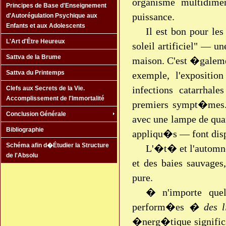
organisme multidimen
Principes de Base d'Enseignement
puissance.
d'Autorégulation Psychique aux
Enfants et aux Adolescents
Il est bon pour le
L'Art d'Être Heureux
soleil artificiel" — u
Sattva de la Brume
maison. C'est �galem
Sattva du Printemps
exemple, l'expositio
infections catarrha
Clefs aux Secrets de la Vie.
Accomplissement de l'Immortalité
premiers sympt�mes. 
Conclusion Générale
avec une lampe de qu
Bibliographie
appliqu�s — font disp
Schéma afin d�Étudier la Structure
L'�t� et l'automne
de l'Absolu
et des baies sauvages
pure.
� n'importe que
perform�es
� des l
�nerg�tique significa