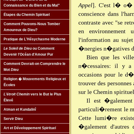
Appel
]. C'est l� o
Connaissance du Bien et du Mal"
conscience dans l'ha
Étapes du Chemin Spirituel
contraste avec "se ret
Comment Pouvons-Nous Tomber
en environnement ur
Amoureux de Dieu?
l'information au suj
Pratique de L'Hésychasme Moderne
�nergies n�gatives d
Le Soleil de Dieu
ou Comment
Devenir l'Océan d'Amour Pur
Bien que les vill
Comment Devrait-on Comprendre le
n�cessaires: il y a 
Mot
Dieu
occasions pour le d�v
Religion � Mouvements Religieux et
trouver des personnes 
Écoles
sur le Chemin spiritue
L'étroit Chemin
vers le But le Plus
Il est �galement
Élevé
particuli�rement le m
Atman et Kundalinî
Cette lumi�re exis
Servir Dieu
�galement d'autres 
Art et Développement Spirituel