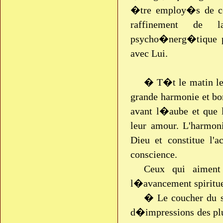
�tre employ�s de ce
raffinement de l
psycho�nerg�tique pe
avec Lui.
� T�t le matin le
grande harmonie et 
avant l�aube et que l
leur amour. L'harmon
Dieu et constitue l'
conscience.
Ceux qui aiment
l�avancement spiritue
� Le coucher du s
d�impressions des plu