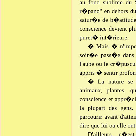
au fond sublime du
r�pand" en dehors du
satur�e de b�atitude, 
conscience devient pl
puret� int�rieure.
� Mais � n'impor
soir�e pass�e dans
l'aube ou le cr�puscul
appris � sentir prof
� La nature se 
animaux, plantes, 
conscience et appr�ci
la plupart des gen
parcourir avant d'att
dire que lui ou elle 
D'ailleurs, c�e