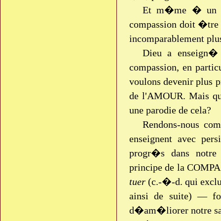
Et m�me � un niv
compassion doit �tre 
incomparablement plus
Dieu a enseign� 
compassion, en particu
voulons devenir plus 
de l'AMOUR. Mais 
une parodie de cela?
Rendons-nous comp
enseignent avec pers
progr�s dans notre 
principe de la COMPA
tuer
(c.-�-d. qui excl
ainsi de suite) — f
d�am�liorer notre sa