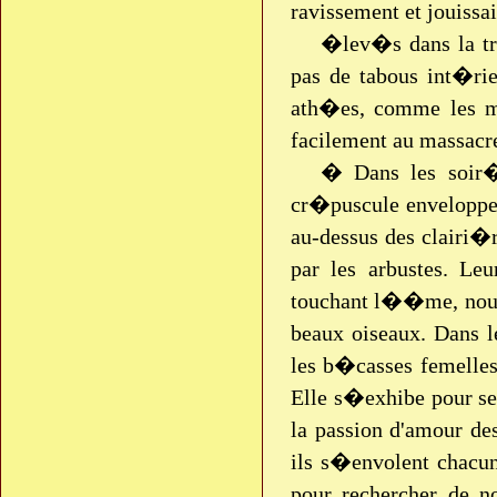
ravissement et jouissai
�lev�s dans la tra
pas de tabous int�rie
ath�es, comme les me
facilement au massac
� Dans les soir�
cr�puscule enveloppe
au-dessus des clairi�r
par les arbustes. Le
touchant l��me, nous
beaux oiseaux. Dans l
les b�casses femelles
Elle s�exhibe pour se
la passion d'amour des
ils s�envolent chacu
pour rechercher de n