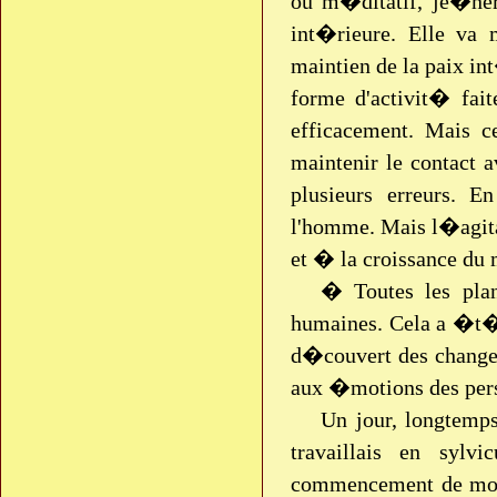
ou m�ditatif, je�ner
int�rieure. Elle va
maintien de la paix in
forme d'activit� fait
efficacement. Mais c
maintenir le contact 
plusieurs erreurs. E
l'homme. Mais l�agit
et � la croissance du
� Toutes les plan
humaines. Cela a �t� 
d�couvert des change
aux �motions des pers
Un jour, longtemp
travaillais en sylv
commencement de mon 