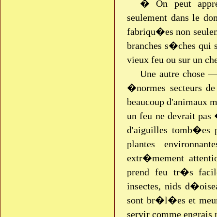
� On peut appre
seulement dans le dom
fabriqu�es non seulem
branches s�ches qui so
vieux feu ou sur un che
Une autre chose — 
�normes secteurs de 
beaucoup d'animaux mo
un feu ne devrait pas 
d'aiguilles tomb�es 
plantes environna
extr�mement attenti
prend feu tr�s facil
insectes, nids d�oise
sont br�l�es et meure
servir comme engrais n