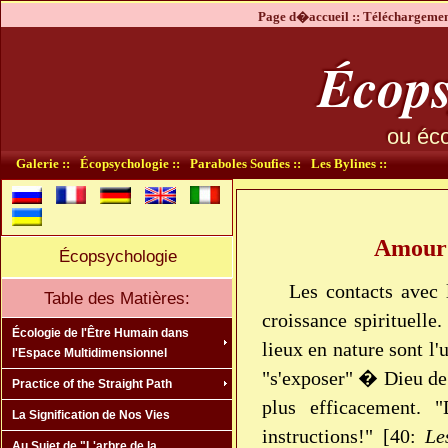
Page d�accueil ::
Téléchargement
Écops
ou éco
Galerie ::
Écopsychologie ::
Paraboles Soufies ::
Les Bylines ::
Amour 
Écopsychologie
Les contacts avec 
Table des Matières:
croissance spirituelle
Écologie de l'Être Humain dans
lieux en nature sont l
l'Espace Multidimensionnel
"s'exposer" � Dieu de 
Practice of the Straight Path
plus efficacement. 
La Signification de Nos Vies
instructions!" [40:
Le
Au Sujet de "L'arbre de la