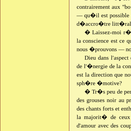
contrairement aux "bo�
— qu�il est possible
d�accro�tre litt�rale
� Laissez-moi r�p
la conscience est ce 
nous �prouvons — nou
Dieu dans l'aspec
de l'�nergie de la con
est la direction que 
sph�re �motive?
� Tr�s peu de pers
des grouses noir au 
des chants forts et en
la majorit� de ceux
d'amour avec des coups