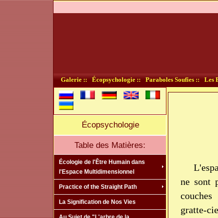
Galerie ::
Écopsychologie ::
Paraboles Soufies ::
Les B
Écopsychologie
Table des Matières:
Écologie de l'Être Humain dans
L'esp
l'Espace Multidimensionnel
ne sont 
Practice of the Straight Path
couches
La Signification de Nos Vies
gratte-ci
Au Sujet de "L'arbre de la