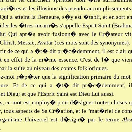
ani�res et les illusions des pseudo-accomplissements
 Qui a atteint la Demeure, s�y est �tabli, et en sort 
der les �tres incarn�s s'appelle Esprit Saint (Brahma
lui Qui apr�s avoir fusionn� avec le Cr�ateur vi
 Christ, Messie, Avatar (ces mots sont des synonymes).
ir de ce qui a �t� dit pr�c�demment, il est clair que
nt en effet de la m�me essence. C'est de l� que vie
ar la suite au niveau des contes folkloriques.
ez-moi r�p�ter que la signification primaire du mo
ure. Et de ce qui a �t� dit pr�c�demment, il d
 Dieu; et que l'Esprit Saint est Dieu Lui aussi.
s, ce mot est employ� pour d�signer toutes choses qui
 tous aspects de Sa Cr�ation, et le "mat�riel de const
Organisme Universel est d�sign� par le terme
Abs
.