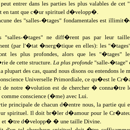
peut entrer dans les parties les plus valables de cet 
t en tant que c�ur spirituel d�velopp�.
acune des "salles-�tages" fondamentales est illimit�
s "salles-�tages" ne diff�rent pas par leur tail
ent (par l'�tat �nerg�tique en elles): les "�tages
sont les plus profondes, alors que les "�tages"
ie de cette structure.
La plus profonde
"salle-�tage" 
la plupart des cas, quand nous disons ou entendons le 
nscience Universelle Primordiale, ce qu�est le Cr�a
t de notre �volution est de chercher � conna�tre 
r comme conscience (�me) avec Lui.
tie principale de chacun d�entre nous, la partie qui 
�ur spirituel. Il doit br�ler d�amour pour le Cr�ate
� et �tre d�velopp� � une taille Divine.
rit d'un tel chercheur spirituel doit �tre suffisa