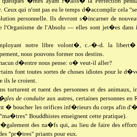
, quelques �mes ayant r�alis� la Perfection pendan
. Ceux qui n'ont pas eu le temps d�accomplir cela "s
lution personnelle. Ils devront s�incarner de nouve
de l'Organisme de l'Absolu — elles sont jet�es dans
ployant notre libre volont�, c.-�-d. la libert� 
ement, nous pouvons former nos destins.
hacun d�entre nous pense: o� veut-il aller?
tains font toutes sortes de choses idiotes pour le d�v
ils le croient.
ins torturent et tuent des personnes et des animaux,
�gles de conduite
aux autres, certaines personnes en R
t � boucher les orifices inf�rieurs du corps afin d'�
 "ma�tres" Bouddhistes enseignent cette pratique).
 �galement des na�fs qui, au lieu de faire des efforts
des "pr�tres" priants pour eux.