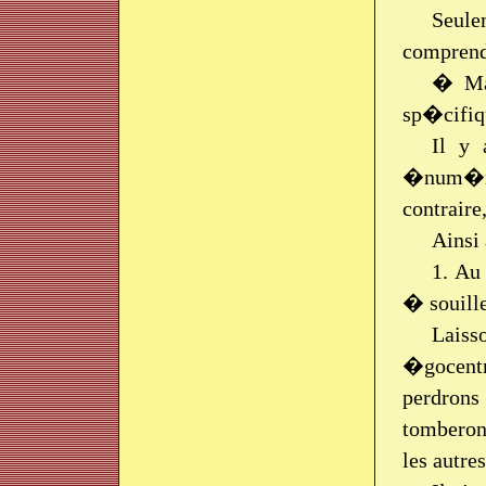
Seule
comprendr
� Mai
sp�cifi
Il y 
�num�ron
contrair
Ainsi 
1. Au 
� souille
Laiss
�gocent
perdrons
tomberon
les autre