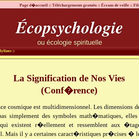
Page d�accueil ::
Téléchargements gratuits ::
Écrans de veille ::
Fil
Écopsychologie
ou écologie spirituelle
ylines ::
La Signification de Nos Vies
(Conf�rence)
ace cosmique est multidimensionnel. Les dimensions de
pas simplement des symboles math�matiques, elles
 qui existent r�ellement et ressemblent aux �ta
el. Mais il y a certaines caract�ristiques pr�cises � le