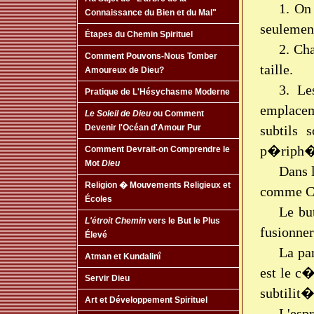
1. On 
Connaissance du Bien et du Mal"
seulemen
Étapes du Chemin Spirituel
2. Ch
Comment Pouvons-Nous Tomber
taille.
Amoureux de Dieu?
3. Le
Pratique de L'Hésychasme Moderne
emplacem
Le Soleil de Dieu
ou Comment
subtils 
Devenir l'Océan d'Amour Pur
p�riph�r
Comment Devrait-on Comprendre le
Mot
Dieu
Dans 
Religion � Mouvements Religieux et
comme Co
Écoles
Le bu
L'étroit Chemin
vers le But le Plus
fusionne
Élevé
La par
Atman et Kundalinî
est le c
Servir Dieu
subtilit
Art et Développement Spirituel
L'esp