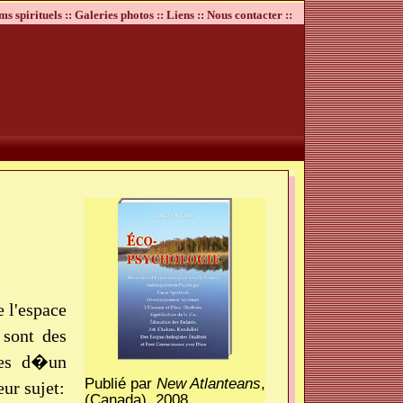
ms spirituels ::
Galeries photos ::
Liens ::
Nous contacter ::
 l'espace
 sont des
ges d�un
Publié par
New Atlanteans
,
ur sujet:
(Canada), 2008