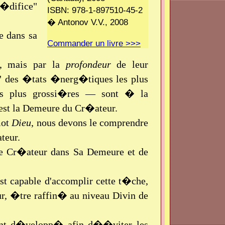
"�difice"
ISBN: 978-1-897510-45-2
� Antonov V.V., 2008
e dans sa
Commander un livre >>>
le, mais par la
profondeur
de leur
" des �tats �nerg�tiques les plus
 les plus grossi�res — sont � la
est la Demeure du Cr�ateur.
mot
Dieu
, nous devons le comprendre
teur.
le Cr�ateur dans Sa Demeure et de
est capable d'accomplir cette t�che,
ur, �tre raffin� au niveau Divin de
mment d�velopp� afin d��viter les