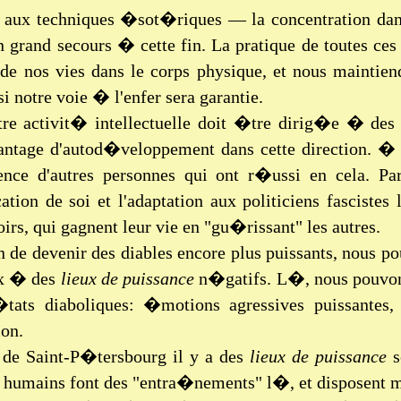
 aux techniques �sot�riques — la concentration da
 grand secours � cette fin. La pratique de toutes ce
de nos vies dans le corps physique, et nous maintien
si notre voie � l'enfer sera garantie.
tre activit� intellectuelle doit �tre dirig�e � de
antage d'autod�veloppement dans cette direction. � c
ence d'autres personnes qui ont r�ussi en cela. Pa
ication de soi et l'adaptation aux politiciens fasciste
oirs, qui gagnent leur vie en "gu�rissant" les autres.
in de devenir des diables encore plus puissants, nous
x � des
lieux
de puissance
n�gatifs. L�, nous pouvon
�tats diaboliques: �motions agressives puissantes,
on.
de Saint-P�tersbourg il y a des
lieux de puissance
s
s humains font des "entra�nements" l�, et disposen