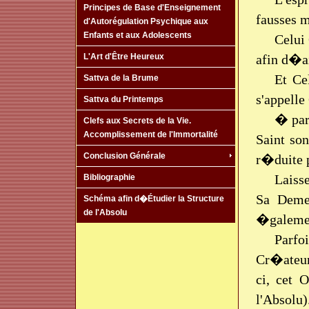
Principes de Base d'Enseignement
fausses m
d'Autorégulation Psychique aux
Enfants et aux Adolescents
Celui
afin d�ai
L'Art d'Être Heureux
Et Ce
Sattva de la Brume
s'appelle
Sattva du Printemps
� part
Clefs aux Secrets de la Vie.
Accomplissement de l'Immortalité
Saint so
Conclusion Générale
r�duite p
Laiss
Bibliographie
Sa Deme
Schéma afin d�Étudier la Structure
de l'Absolu
�galement
Parfoi
Cr�ateur,
ci, cet 
l'Absolu)