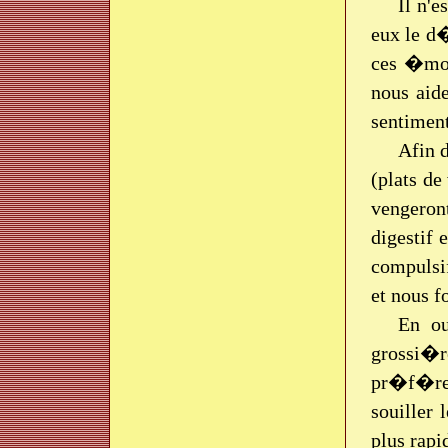
Il n'
eux le d
ces �moti
nous aid
sentiment
Afin 
(plats de
vengeron
digestif
compulsif
et nous f
En ou
grossi�
pr�f�ren
souiller 
plus rapi