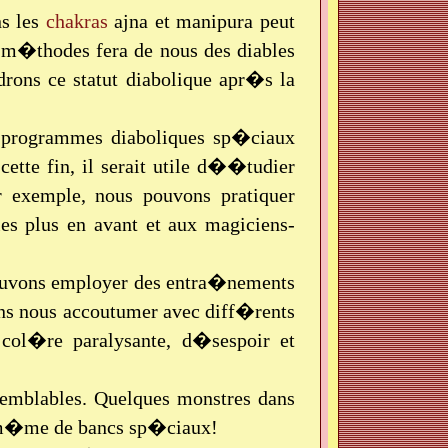
ns les
chakras
ajna et manipura peut
s m�thodes fera de nous des diables
drons ce statut diabolique apr�s la
s programmes diaboliques sp�ciaux
ette fin, il serait utile d��tudier
r exemple, nous pouvons pratiquer
s les plus en avant et aux magiciens-
 pouvons employer des entra�nements
s nous accoutumer avec diff�rents
 col�re paralysante, d�sespoir et
emblables. Quelques monstres dans
t m�me de bancs sp�ciaux!