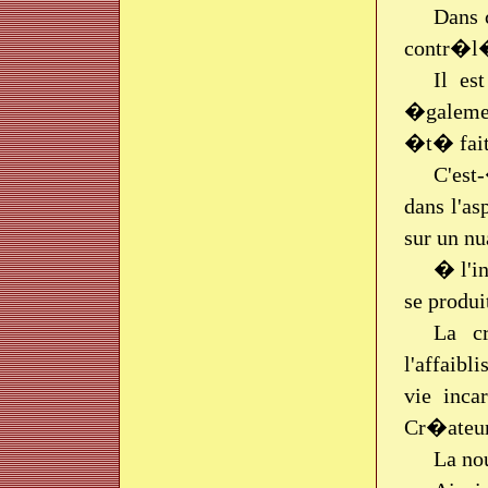
Dans 
contr�l�,
Il es
�galemen
�t� fait
C'est
dans l'as
sur un nu
� l'in
se produi
La c
l'affaibl
vie inca
Cr�ateur,
La nou