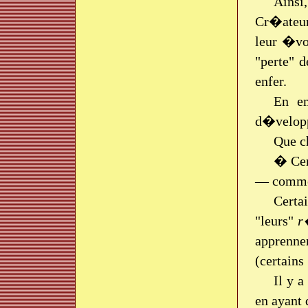
Ainsi
Cr�ateur
leur �vo
"perte" 
enfer.
En em
d�velopp
Que c
� Cer
— comme 
Certa
"leurs"
r
apprennen
(certains
Il y a
en ayant 