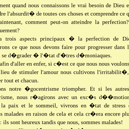
ment quand nous connaissons le vrai besoin de Dieu e
e l'absurdit� de toutes ces choses et comprendre ce 
ntenant, comment peut-on atteindre la perfection?
quement?
a trois aspects principaux � la perfection de Di
s ce que nous devons faire pour progresser dans la
e, se d�grader � l'�tat d'�tres d�moniaques.
afin d'aller en enfer, si c�est ce que nous nous voulons
lieu de stimuler l'amour nous cultivons l'irritabilit
r tout et chacun.
ons notre �gocentrisme triompher. Et si les autres
risme, nous r�agirons avec un exc�s d��motions
 la paix et le sommeil, vivrons en �tat de stres
s malades en raison de cela et cela cr�era encore pl
s: ils sont heureux tandis que nous, sommes malades!