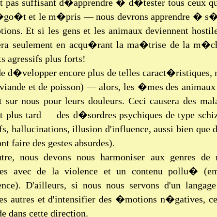
est pas suffisant d�apprendre � d�tester tous ceux qui
�go�t et le m�pris — nous devrons apprendre � s�l
ons. Et si les gens et les animaux deviennent hostile
era seulement en acqu�rant la ma�trise de la m�ch
s agressifs plus forts!
de d�velopper encore plus de telles caract�ristiques,
 viande et de poisson) — alors, les �mes des animaux 
t sur nous pour leurs douleurs. Ceci causera des ma
 et plus tard — des d�sordres psychiques de type sch
s, hallucinations, illusion d'influence, aussi bien que
ont faire des gestes absurdes).
tre, nous devons nous harmoniser aux genres de 
res avec de la violence et un contenu pollu� (e
ce). D'ailleurs, si nous nous servons d'un langa
les autres et d'intensifier des �motions n�gatives, 
de dans cette direction.