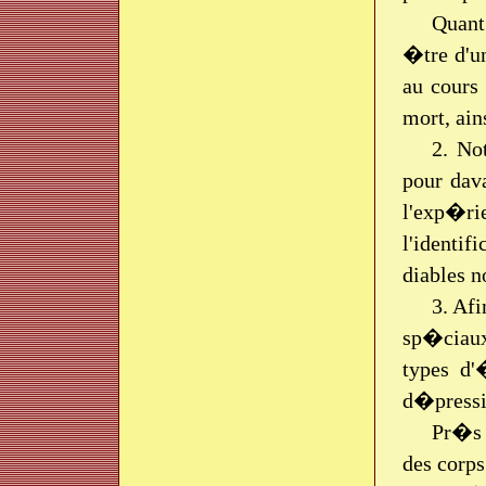
Quant
�tre d'un
au cours 
mort, ain
2. No
pour dav
l'exp�ri
l'identif
diables n
3. Af
sp�ciau
types d'
d�pressi
Pr�s 
des corp