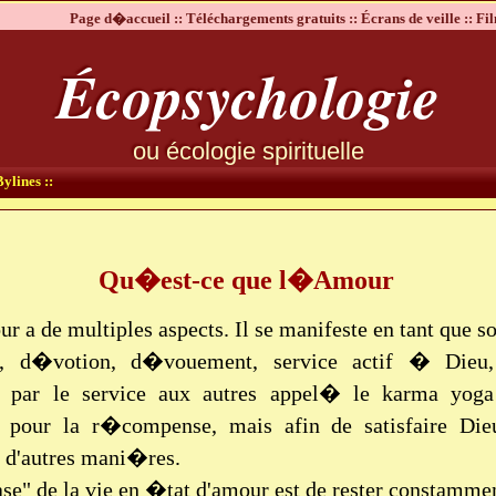
Page d�accueil ::
Téléchargements gratuits ::
Écrans de veille ::
Fil
Écopsychologie
ou écologie spirituelle
ylines ::
Qu�est-ce que l�Amour
r a de multiples aspects. Il se manifeste en tant que so
se, d�votion, d�vouement, service actif � Dieu,
 par le service aux autres appel� le karma yoga
er pour la r�compense, mais afin de satisfaire Die
 d'autres mani�res.
se" de la vie en �tat d'amour est de rester constammen