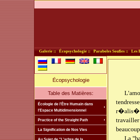
Galerie ::
Écopsychologie ::
Paraboles Soufies ::
Les B
Écopsychologie
L'amou
Table des Matières:
tendres
Écologie de l'Être Humain dans
r�alis�
l'Espace Multidimensionnel
travaill
Practice of the Straight Path
beaucoup
La Signification de Nos Vies
La "ba
Au Sujet de "L'arbre de la