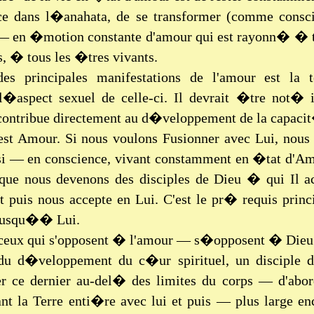
ce dans l�anahata, de se transformer (comme cons
 — en �motion constante d'amour qui est rayonn� � t
, � tous les �tres vivants.
es principales manifestations de l'amour est la t
 l�aspect sexuel de celle-ci. Il devrait �tre not� 
 contribue directement au d�veloppement de la capac
est Amour. Si nous voulons Fusionner avec Lui, nou
si — en conscience, vivant constamment en �tat d'A
ue nous devenons des disciples de Dieu � qui Il acc
t puis nous accepte en Lui. C'est le pr� requis princ
jusqu�� Lui.
ceux qui s'opposent � l'amour — s�opposent � Dieu
du d�veloppement du c�ur spirituel, un disciple
r ce dernier au-del� des limites du corps — d'abor
ant la Terre enti�re avec lui et puis — plus large e