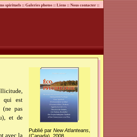
ms spirituels ::
Galeries photos ::
Liens ::
Nous contacter ::
llicitude,
 qui est
 (ne pas
u), et de
Publié par
New Atlanteans
,
t avec la
(Canada), 2008