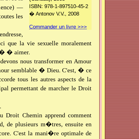
ISBN: 978-1-897510-45-2
cience) —
� Antonov V.V., 2008
outes les
Commander un livre >>>
endresse,
ici que la vie sexuelle moralement
it� � aimer.
s devons nous transformer en Amour
mour semblable � Dieu. C'est, � ce
orde tous les autres aspects de la
ipal permettant de marcher le Droit
.
 du Droit Chemin apprend comment
d, de plusieurs m�tres, ensuite en
ncore. C'est la mani�re optimale de