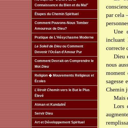
Connaissance du Bien et du Mal"
conscien
par cela
Étapes du Chemin Spirituel
personnes
Comment Pouvons-Nous Tomber
Amoureux de Dieu?
Une d
Pratique de L'Hésychasme Moderne
incluant
Le Soleil de Dieu
ou Comment
correcte
Devenir l'Océan d'Amour Pur
Dieu 
Comment Devrait-on Comprendre le
nous aus
Mot
Dieu
moment q
Religion � Mouvements Religieux et
sagesse e
Écoles
Chemin 
L'étroit Chemin
vers le But le Plus
Élevé
Mais 
Atman et Kundalinî
Lors 
augmente
Servir Dieu
rempliss
Art et Développement Spirituel