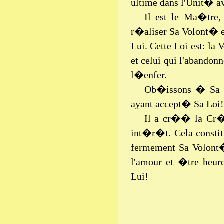
ultime dans l'Unit� a
Il est le Ma�tre,
r�aliser Sa Volont� e
Lui. Cette Loi est: l
et celui qui l'abandon
l�enfer.
Ob�issons � Sa V
ayant accept� Sa Loi!
Il a cr�� la Cr�
int�r�t. Cela constit
fermement Sa Volont�
l'amour et �tre heur
Lui!