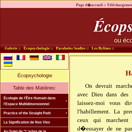
Page d�accueil ::
Téléchargement
Écops
ou éco
Galerie ::
Écopsychologie ::
Paraboles Soufies ::
Les Bylines ::
H
Écopsychologie
On devrait march
Table des Matières:
avec Dieu dans des e
Écologie de l'Être Humain dans
laissez-moi vous di
l'Espace Multidimensionnel
l'habillement. La p
Practice of the Straight Path
ceux qui marchent 
La Signification de Nos Vies
d�essayer de ne pas
Au Sujet de "L'arbre de la