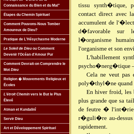
tissu synth�tique, 
Connaissance du Bien et du Mal"
contact direct avec l
Étapes du Chemin Spirituel
accumulent de l'�lect
Comment Pouvons-Nous Tomber
d�favorable sur 
Amoureux de Dieu?
l�organisme humain
Pratique de L'Hésychasme Moderne
l'organisme et son en
Le Soleil de Dieu
ou Comment
Devenir l'Océan d'Amour Pur
L'habillement syn
Comment Devrait-on Comprendre le
psycho�nerg�tique —
Mot
Dieu
Cela ne veut pas 
Religion � Mouvements Religieux et
poly�thyl�ne quand il
Écoles
En hiver froid, les
L'étroit Chemin
vers le But le Plus
plus grande que sa ta
Élevé
de feutre � l'int�rie
Atman et Kundalinî
r�guli�re au-dessus d
Servir Dieu
rapidement.
Art et Développement Spirituel