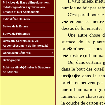
Il vaut mieux mettr
Principes de Base d'Enseignement
humide ne fait pas refr
d'Autorégulation Psychique aux
Enfants et aux Adolescents
C'est pareil pour 
L'Art d'Être Heureux
v�tements et mettez 
Sattva de la Brume
dessus de lui ensuite.
Sattva du Printemps
Une autre chose d
surface de la plant
Clefs aux Secrets de la Vie.
Accomplissement de l'Immortalité
pro�minences sous l
Conclusion Générale
p�riostite (inflammati
Bibliographie
Ou, dans certains 
Schéma afin d�Étudier la Structure
dans le bout des ortei
de l'Absolu
ins�r�e dans la sem
orteils ne peuvent pas
une inflammation gra
ramener ces chaussure
la couche de carton et 