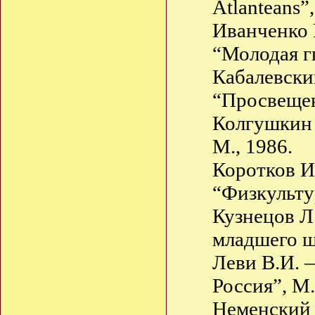
Atlanteans”,
Иванченко 
“Молодая гв
Кабалевски
“Просвещен
Колгушкин 
М., 1986.
Коротков И
“Физкультур
Кузнецов Л
младшего ш
Леви В.И. 
Россия”, М.
Неменский 