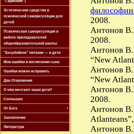
Антонов В.
"Гармония")
философии 
Эстетические средства в
психической саморегуляции для
2008.
детей
Антонов В
Психическая саморегуляция в
2008.
работе преподавателей
общеобразовательной школы
Антонов В
"Безубойное" питание — и дети
“New Atlant
Мои ошибки в воспитании сына
Антонов В
Ошибки можно исправить
“New Atlant
Два Откровения
Антонов В
О чём мечтают наши дети?
2008.
Солнышко
Антонов В
От Бога
Atlanteans”,
Заключение
Антонов В
Литература