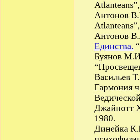
Atlanteans”,
Антонов В
Atlanteans”,
Антонов В
Единства.
“
Буянов М.И
“Просвещен
Васильев Т.
Гармония ч
Ведической
Джайнотт Х
1980.
Динейка К.
психофизич