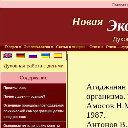
Главная :
Эко
Новая
Духо
Галереи ::
Экопсихология ::
Статьи и лекции ::
Стихи ::
Стихи — ауди
Духовная работа с детьми
Содержание
Агаджанян 
Предисловие
организма. 
Почему дети — разные?
Амосов Н.М
Основные принципы преподавания
психической саморегуляции детям
1987.
и подросткам
Антонов В.
Основные гигиенические советы