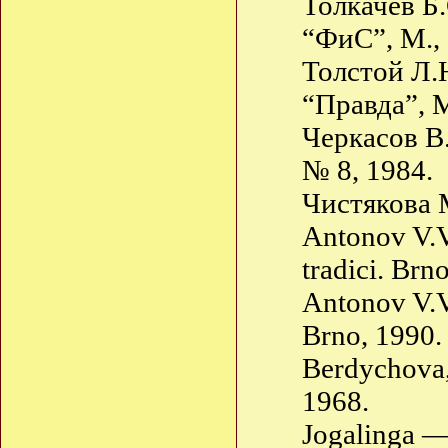
Толкачёв Б
“ФиС”, М., 
Толстой Л.
“Правда”, М
Черкасов В
№ 8, 1984.
Чистякова 
Antonov V.V
tradici. Brn
Antonov V.V
Brno, 1990.
Berdychova,
1968.
Jogalinga —