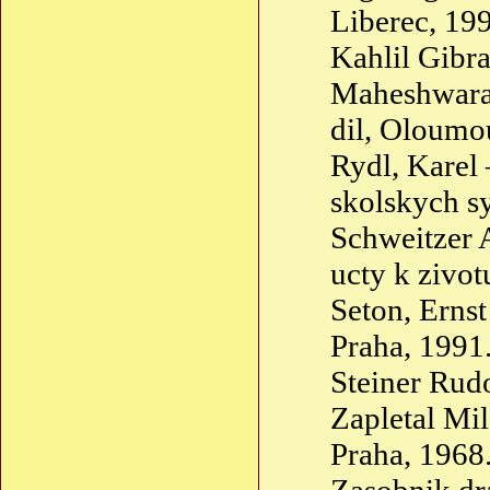
Liberec, 19
Kahlil Gibr
Мaheshwara
dil, Olоumо
Rydl, Karel
skolskych s
Schweitzer 
ucty k zivot
Seton, Erns
Praha, 1991
Steiner Rud
Zapletal Mi
Praha, 1968