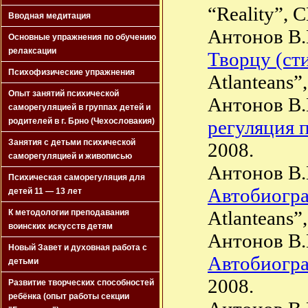
“Reality”, 
Вводная медитация
Антонов В.
Основные упражнения по обучению
релаксации
Творцу (ст
Психофизические упражнения
Atlanteans”,
Опыт занятий психической
Антонов В
саморегуляцией в группах детей и
регуляция 
родителей в г. Брно (Чехословакия)
Занятия с детьми психической
2008.
саморегуляцией и живописью
Антонов В
Психическая саморегуляция для
Автобиогра
детей 11 — 13 лет
Atlanteans”,
К методологии преподавания
воинских искусств детям
Антонов В.
Новый Завет и духовная работа с
Автобиогра
детьми
2008.
Развитие творческих способностей
ребёнка (опыт работы секции