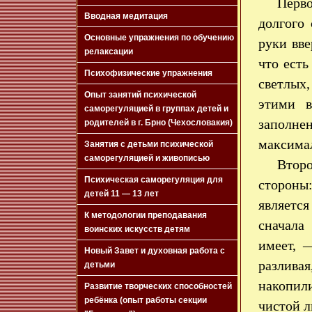
Перв
Вводная медитация
долгого
Основные упражнения по обучению
руки вве
релаксации
что есть
Психофизические упражнения
светлых,
Опыт занятий психической
этими в
саморегуляцией в группах детей и
заполне
родителей в г. Брно (Чехословакия)
максимал
Занятия с детьми психической
саморегуляцией и живописью
Второ
Психическая саморегуляция для
стороны:
детей 11 — 13 лет
является
К методологии преподавания
сначала
воинских искусств детям
имеет, 
Новый Завет и духовная работа с
разлива
детьми
накопил
Развитие творческих способностей
ребёнка (опыт работы секции
чистой л