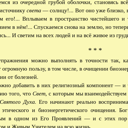
мся из очередной грубой оболочки, становясь всё
 источнику
света
— солнцу!... Вот оно уже близко, 
ем его!... Вплываем в пространство чистейшего 
ием в нём!... Спускаемся снова на землю, но тепер
сь... И светим на всех людей и на всё живое из гру
* * *
упражнения можно выполнять в точности так, к
 огромную пользу, в том числе, в очищении биоэне
ии от болезней.
жно добавить в них религиозный компонент — и т
ию того, что
Свет,
с которым мы взаимодействуем 
Святого Духа.
Его начинают реально воспринима
 этического и биоэнергетического очищения. Бог
ым в одном из Его Проявлений — и с этих пор
ом и Живым Учителем на всю жизнь.