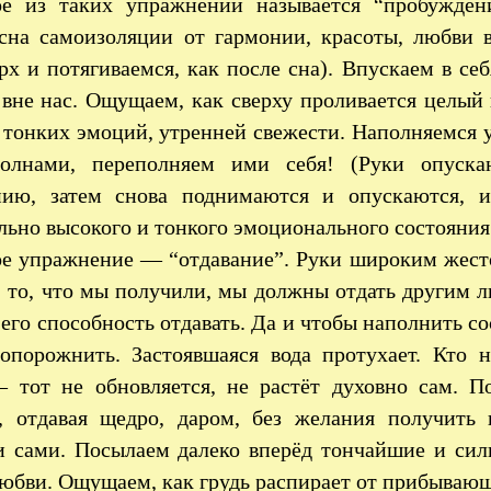
ое из таких упражнений называется “пробужден
 сна самоизоляции от гармонии, красоты, любви 
рх и потягиваемся, как после сна). Впускаем в себ
 вне нас. Ощущаем, как сверху проливается целый
 тонких эмоций, утренней свежести. Наполняемся 
олнами, переполняем ими себя! (Руки опуска
нию, затем снова поднимаются и опускаются, и
ьно высокого и тонкого эмоционального состояния
е упражнение — “отдавание”. Руки широким жестом
 то, что мы получили, мы должны отдать другим л
 его способность отдавать. Да и чтобы наполнить со
 опорожнить. Застоявшаяся вода протухает. Кто н
— тот не обновляется, не растёт духовно сам. 
я, отдавая щедро, даром, без желания получить 
и сами. Посылаем далеко вперёд тончайшие и сил
юбви. Ощущаем, как грудь распирает от прибывающ