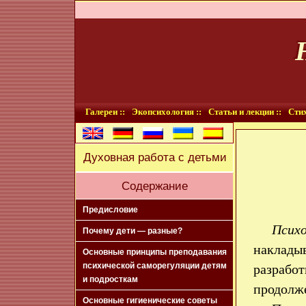
Галереи ::
Экопсихология ::
Статьи и лекции ::
Стих
Духовная работа с детьми
Содержание
Предисловие
Псих
Почему дети — разные?
накладыв
Основные принципы преподавания
психической саморегуляции детям
разрабо
и подросткам
продолж
Основные гигиенические советы