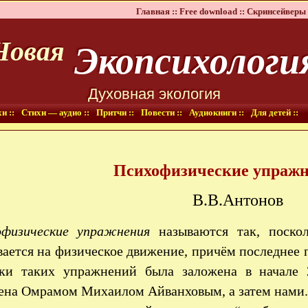
Главная ::
Free download ::
Скринсейверы 
Экопсихологи
Новая
Духовная экология
и ::
Стихи — аудио ::
Притчи ::
Повести ::
Аудиокниги ::
Для детей ::
Психофизические упраж
В.В.Антонов
офизические упражнения
называются так, поско
ается на физическое движение, причём последнее 
тки таких упражнений была заложена в начале
ена Омрамом Михаилом Айванховым, а затем нами.