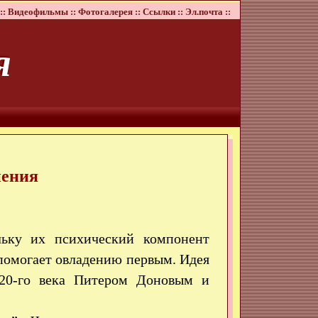
::
Видеофильмы ::
Фотогалерея ::
Ссылки ::
Эл.почта ::
я
нения
льку их психический компонент
помогает овладению первым. Идея
 20-го века Питером Доновым и