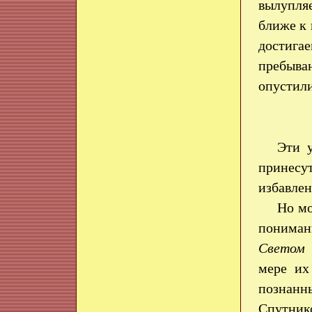
вылупляе
ближе к
достига
пребыван
опустили
Эти 
принесут
избавлен
Но мо
пониман
Светом 
мере их
познанн
Спутник