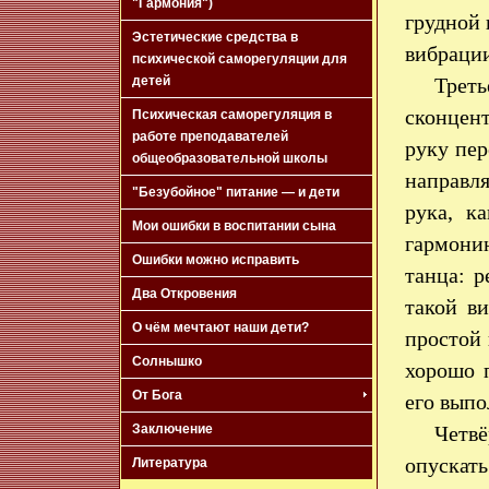
"Гармония")
грудной 
Эстетические средства в
вибрации
психической саморегуляции для
Трет
детей
сконцент
Психическая саморегуляция в
работе преподавателей
руку пер
общеобразовательной школы
направля
"Безубойное" питание — и дети
рука, к
Мои ошибки в воспитании сына
гармонию
Ошибки можно исправить
танца: 
Два Откровения
такой в
О чём мечтают наши дети?
простой
Солнышко
хорошо 
От Бога
его выпо
Четв
Заключение
опускать
Литература