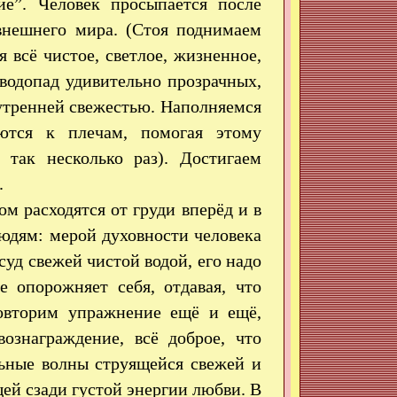
ие”. Человек просыпается после
внешнего мира. (Стоя поднимаем
я всё чистое, светлое, жизненное,
 водопад удивительно прозрачных,
утренней свежестью. Наполняемся
ются к плечам, помогая этому
 так несколько раз). Достигаем
.
 расходятся от груди вперёд и в
юдям: мерой духовности человека
суд свежей чистой водой, его надо
е опорожняет себя, отдавая, что
Повторим упражнение ещё и ещё,
вознаграждение, всё доброе, что
ьные волны струящейся свежей и
ей сзади густой энергии любви. В