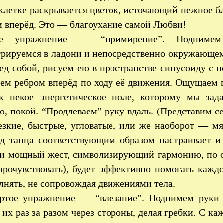
клетке раскрывается цветок, источающий нежное б
 вперёд. Это — благоухание самой Любви!
ье упражнение — “примирение”. Поднимем
рируемся в ладони и непосредственно окружающем 
ед собой, рисуем ею в пространстве синусоиду с 
ем ребром вперёд по ходу её движения. Ощущаем п
ак некое энергетическое поле, которому мы зад
, покой. “Продлеваем” руку вдаль. (Представим с
резкие, быстрые, угловатые, или же наоборот — м
ид танца соответствующим образом настраивает и 
 и мощный жест, символизирующий гармонию, по о
прочувствовать), будет эффективно помогать кажд
лнять, не сопровождая движениями тела.
ёртое упражнение — “влезание”. Поднимем руки
 их раз за разом через стороны, делая гребки. С 