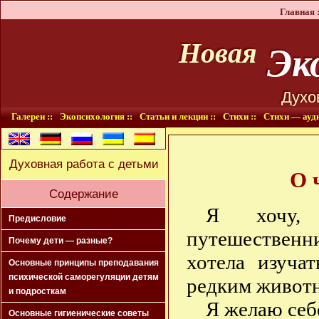
Главная :
Эко
Новая
Духо
Галереи ::
Экопсихология ::
Статьи и лекции ::
Стихи ::
Стихи — ауди
Духовная работа с детьми
О 
Содержание
Я хочу, 
Предисловие
путешественн
Почему дети — разные?
хотела изуча
Основные принципы преподавания
психической саморегуляции детям
редким животн
и подросткам
Я желаю себе
Основные гигиенические советы