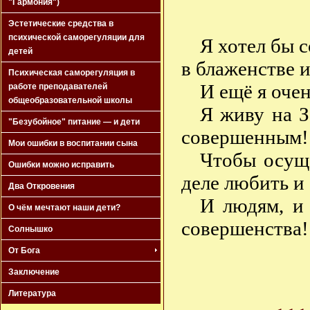
"Гармония")
Эстетические средства в
психической саморегуляции для
Я хотел бы 
детей
в блаженстве и
Психическая саморегуляция в
И ещё я оче
работе преподавателей
общеобразовательной школы
Я живу на З
"Безубойное" питание — и дети
совершенным! Я
Мои ошибки в воспитании сына
Чтобы осуще
Ошибки можно исправить
деле любить и
Два Откровения
И людям, и
О чём мечтают наши дети?
совершенства!
Солнышко
От Бога
Заключение
Литература