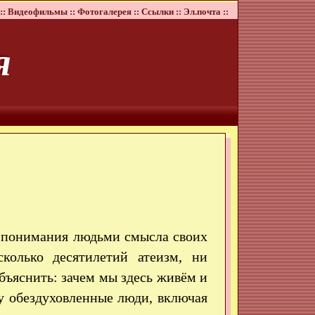
::
Видеофильмы ::
Фотогалерея ::
Ссылки ::
Эл.почта ::
я
е понимания людьми смысла своих
колько десятилетий атеизм, ни
бъяснить: зачем мы здесь живём и
у обездуховленные люди, включая