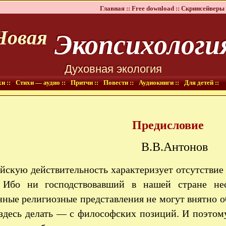
Главная ::
Free download ::
Скринсейверы 
Экопсихологи
Новая
Духовная экология
и ::
Стихи — аудио ::
Притчи ::
Повести ::
Аудиокниги ::
Для детей ::
Предисловие
В.В.Антонов
йскую действительность характеризует отсутстви
 Ибо ни господствовавший в нашей стране нес
ные религиозные представления не могут внятно о
 здесь делать — с философских позиций. И поэтом