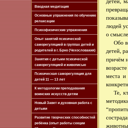
детей, м
Вводная медитация
превра
Основные упражнения по обучению
показыв
релаксации
людей у
Психофизические упражнения
о смысле
Опыт занятий психической
Обо в
саморегуляцией в группах детей и
детей, р
родителей в г. Брно (Чехословакия)
причём н
Занятия с детьми психической
саморегуляцией и живописью
возраст
Психическая саморегуляция для
места и
детей 11 — 13 лет
конкрет
К методологии преподавания
Те, к
воинских искусств детям
методик
Новый Завет и духовная работа с
“пропит
детьми
сострад
Развитие творческих способностей
ребёнка (опыт работы секции
животных