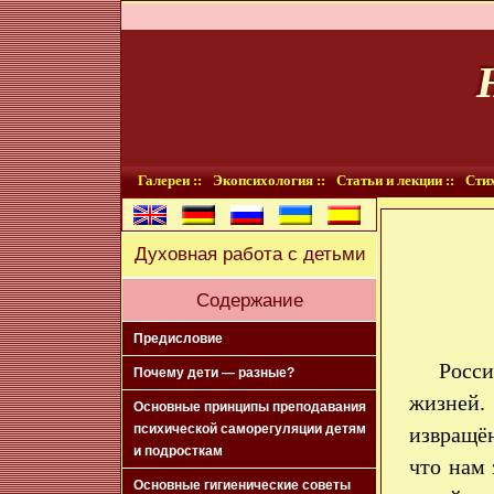
Галереи ::
Экопсихология ::
Статьи и лекции ::
Стих
Духовная работа с детьми
Содержание
Предисловие
Росси
Почему дети — разные?
жизней.
Основные принципы преподавания
психической саморегуляции детям
извращён
и подросткам
что нам
Основные гигиенические советы