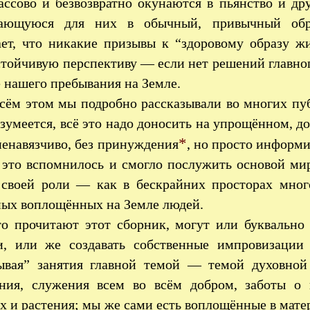
ассово и безвозвратно окунаются в пьянство и др
щающуюся для них в обычный, привычный обр
ает, что никакие призывы к “здоровому образу ж
стойчивую перспективу — если нет решений главно
 нашего пребывания на Земле.
сём этом мы подробно рассказывали во многих пу
азумеется, всё это надо доносить на упрощённом, 
*
енавязчиво, без принуждения
, но просто информи
е это вспомнилось и смогло послужить основой м
 своей роли — как в бескрайних просторах мног
ных воплощённых на Земле людей.
то прочитают этот сборник, могут или буквально
и, или же создавать собственные импровизации 
ывая” занятия главной темой — темой духовной 
ания, служения всем во всём добром, заботы о 
 и растения; мы же сами есть воплощённые в мате